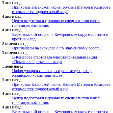
3 дня назад
При храме Казанской иконы Божией Матери в Кемерове
открывается подростковый клуб
4 дня назад
Центр подготовки церковных специалистов начал
приёмную кампанию
4 дня назад
Верхотомский острог: в Кемеровском округе состоится
крестный ход
2 недели назад
Приглашаем на экскурсию по Знаменскому собору
3 недели назад
В Кемерове стартовала благотворительная акция
«Помоги собраться в школу»
1 день назад
Набор учащихся в воскресную школу: приход
Казанского храма приглашает
3 дня назад
При храме Казанской иконы Божией Матери в Кемерове
открывается подростковый клуб
4 дня назад
Центр подготовки церковных специалистов начал
приёмную кампанию
4 дня назад
Верхотомский острог: в Кемеровском округе состоится