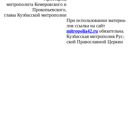
мит­ро­по­ли­та Ке­ме­ров­ско­го и
Про­ко­пьев­ско­го,
гла­вы Куз­бас­ской мит­ро­по­лии
При ис­поль­зо­ва­нии ма­те­ри­а­
лов ссыл­ка на сайт
mitropolia42.ru
обя­за­тель­на.
Куз­бас­ская мит­ро­по­лия Рус­
ской Пра­во­слав­ной Церк­ви