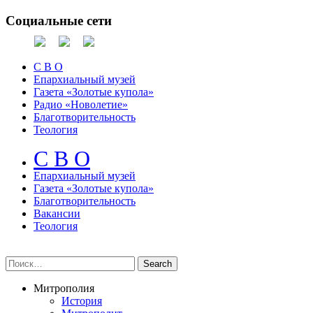
Социальные сети
С В О
Епархиальный музей
Газета «Золотые купола»
Радио «Новолетие»
Благотворительность
Теология
С В О
Епархиальный музeй
Газета «Золотые купола»
Благотворительность
Вакансии
Теология
Митрополия
История