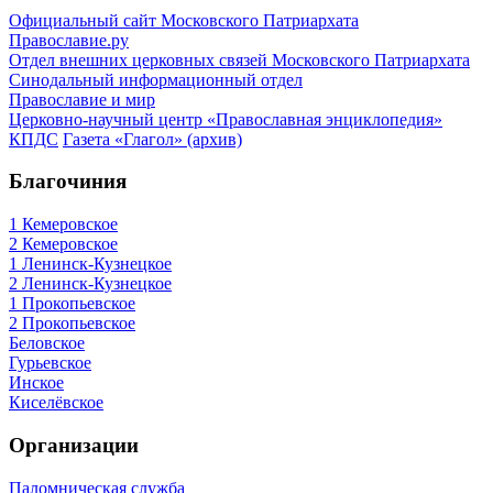
Официальный сайт Московского Патриархата
Православие.ру
Отдел внешних церковных связей Московского Патриархата
Синодальный информационный отдел
Православие и мир
Церковно-научный центр «Православная энциклопедия»
КПДС
Газета «Глагол» (архив)
Благочиния
1 Кемеровское
2 Кемеровское
1 Ленинск-Кузнецкое
2 Ленинск-Кузнецкое
1 Прокопьевское
2 Прокопьевское
Беловское
Гурьевское
Инское
Киселёвское
Организации
Паломническая служба