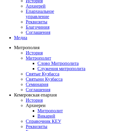
История
Архиерей
Епархиальное
управление
Реквизиты
Благочиния
Соглашения
Медиа
Митрополия
История
Митрополит
Слово Митрополита
Служения митрополита
Святые Кузбасса
Святыни Кузбасса
Семинария
Соглашения
Кемеровская епархия
История
Архиереи
Митрополит
Викарий
Справочник КЕУ
Реквизиты