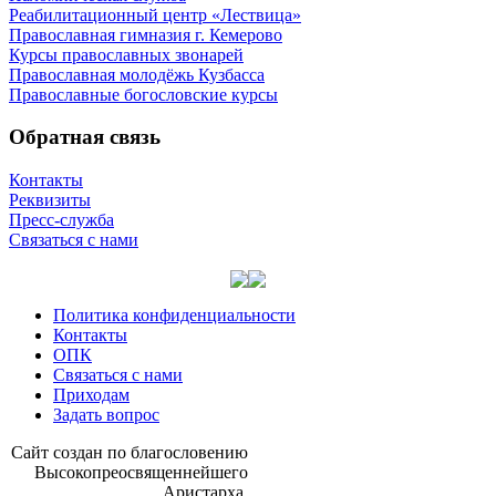
Реабилитационный центр «Лествица»
Православная гимназия г. Кемерово
Курсы православных звонарей
Православная молодёжь Кузбасса
Православные богословские курсы
Обратная связь
Контакты
Реквизиты
Пресс-служба
Связаться с нами
Политика конфиденциальности
Контакты
ОПК
Связаться с нами
Приходам
Задать вопрос
Сайт со­здан по бла­го­сло­ве­нию
Вы­со­ко­прео­свя­щен­ней­ше­го
Ари­стар­ха,