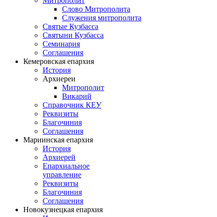
Митрополит
Слово Митрополита
Служения митрополита
Святые Кузбасса
Святыни Кузбасса
Семинария
Соглашения
Кемеровская епархия
История
Архиереи
Митрополит
Викарий
Справочник КЕУ
Реквизиты
Благочиния
Соглашения
Мариинская епархия
История
Архиерей
Епархиальное
управление
Реквизиты
Благочиния
Соглашения
Новокузнецкая епархия