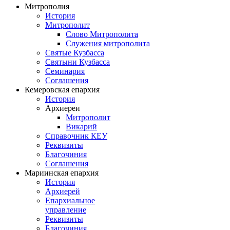
Митрополия
История
Митрополит
Слово Митрополита
Служения митрополита
Святые Кузбасса
Святыни Кузбасса
Семинария
Соглашения
Кемеровская епархия
История
Архиереи
Митрополит
Викарий
Справочник КЕУ
Реквизиты
Благочиния
Соглашения
Мариинская епархия
История
Архиерей
Епархиальное
управление
Реквизиты
Благочиния