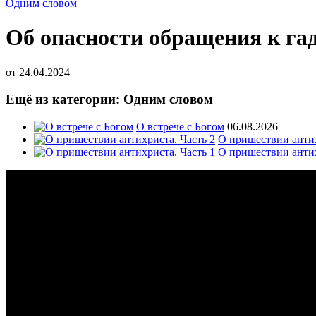
Одним словом
Об опасности обращения к га
от
24.04.2024
Ещё из категории: Одним словом
О встрече с Богом
06.08.2026
О пришествии антих
О пришествии антих