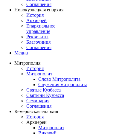
Соглашения
Новокузнецкая епархия
История
Архиерей
Епархиальное
управление
Реквизиты
Благочиния
Соглашения
Медиа
Митрополия
История
Митрополит
Слово Митрополита
Служения митрополита
Святые Кузбасса
Святыни Кузбасса
Семинария
Соглашения
Кемеровская епархия
История
Архиереи
Митрополит
Викарий