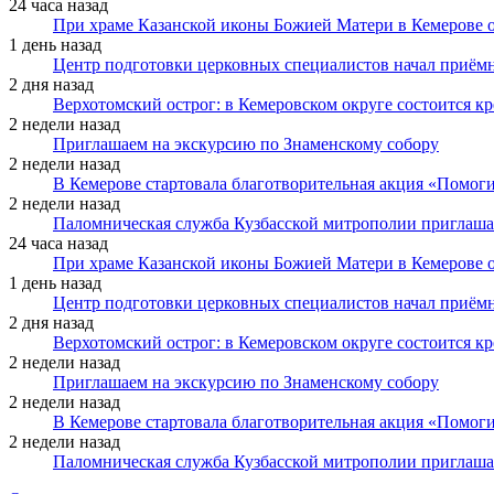
24 часа назад
При храме Казанской иконы Божией Матери в Кемерове 
1 день назад
Центр подготовки церковных специалистов начал приё
2 дня назад
Верхотомский острог: в Кемеровском округе состоится к
2 недели назад
Приглашаем на экскурсию по Знаменскому собору
2 недели назад
В Кемерове стартовала благотворительная акция «Помоги
2 недели назад
Паломническая служба Кузбасской митрополии приглаша
24 часа назад
При храме Казанской иконы Божией Матери в Кемерове 
1 день назад
Центр подготовки церковных специалистов начал приё
2 дня назад
Верхотомский острог: в Кемеровском округе состоится к
2 недели назад
Приглашаем на экскурсию по Знаменскому собору
2 недели назад
В Кемерове стартовала благотворительная акция «Помоги
2 недели назад
Паломническая служба Кузбасской митрополии приглаша