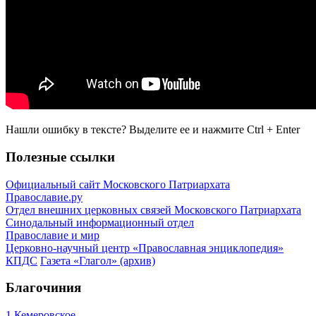
Нашли ошибку в тексте? Выделите ее и нажмите
Ctrl
+
Enter
Полезные ссылки
Официальный сайт Московского Патриархата
Православие.ру
Отдел внешних церковных связей Московского Патриархата
Синодальный информационный отдел
Православие и мир
Церковно-научный центр «Православная энциклопедия»
КПДС
Газета «Глагол» (архив)
Благочиния
1 Кемеровское