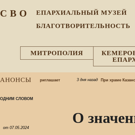
С В О
ЕПАРХИАЛЬНЫЙ МУЗEЙ
БЛАГОТВОРИТЕЛЬНОСТЬ
МИТРОПОЛИЯ
КЕМЕРО
ЕПАР
АНОНСЫ
3 дня назад
занского храма приглашает
При храме Казанско
ОДНИМ СЛОВОМ
О значен
от
07.05.2024