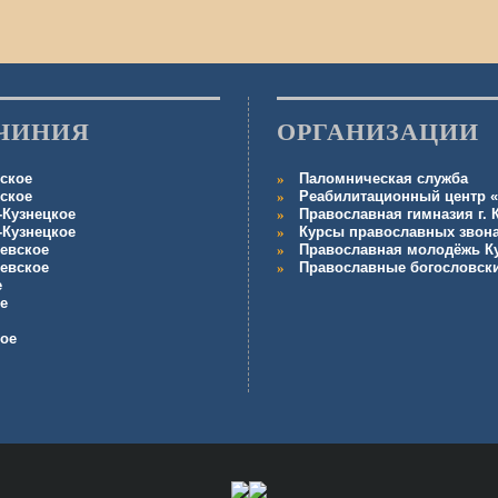
ЧИНИЯ
ОРГАНИЗАЦИИ
ское
Паломническая служба
ское
Реабилитационный центр «
-Кузнецкое
Православная гимназия г.
-Кузнецкое
Курсы православных звон
евское
Православная молодёжь К
евское
Православные богословск
е
е
кое