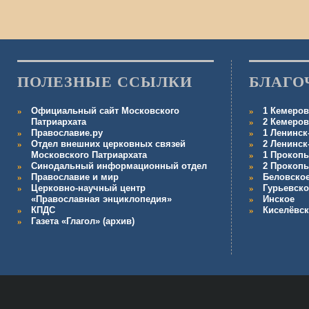
ПОЛЕЗНЫЕ ССЫЛКИ
БЛАГО
Официальный сайт Московского
1 Кемеров
Патриархата
2 Кемеров
Православие.ру
1 Ленинск
Отдел внешних церковных связей
2 Ленинск
Московского Патриархата
1 Прокопь
Синодальный информационный отдел
2 Прокопь
Православие и мир
Беловско
Церковно-научный центр
Гурьевско
«Православная энциклопедия»
Инское
КПДС
Киселёвс
Газета «Глагол» (архив)