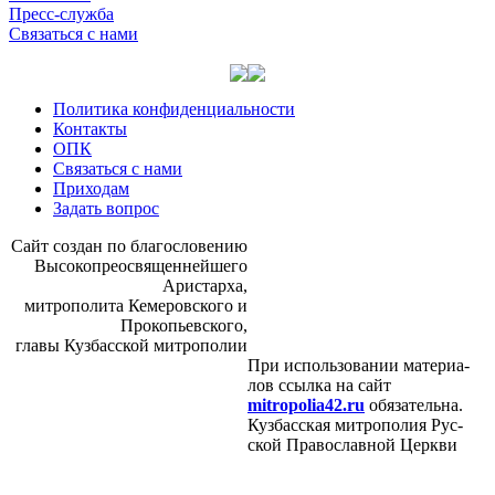
Пресс-служба
Связаться с нами
Политика конфиденциальности
Контакты
ОПК
Связаться с нами
Приходам
Задать вопрос
Сайт со­здан по бла­го­сло­ве­нию
Вы­со­ко­прео­свя­щен­ней­ше­го
Ари­стар­ха,
мит­ро­по­ли­та Ке­ме­ров­ско­го и
Про­ко­пьев­ско­го,
гла­вы Куз­бас­ской мит­ро­по­лии
При ис­поль­зо­ва­нии ма­те­ри­а­
лов ссыл­ка на сайт
mitropolia42.ru
обя­за­тель­на.
Куз­бас­ская мит­ро­по­лия Рус­
ской Пра­во­слав­ной Церк­ви