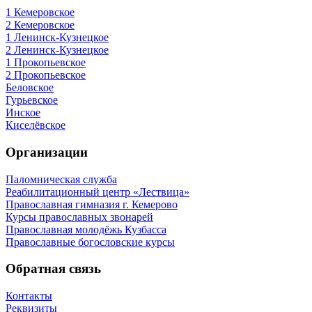
1 Кемеровское
2 Кемеровское
1 Ленинск-Кузнецкое
2 Ленинск-Кузнецкое
1 Прокопьевское
2 Прокопьевское
Беловское
Гурьевское
Инское
Киселёвское
Организации
Паломническая служба
Реабилитационный центр «Лествица»
Православная гимназия г. Кемерово
Курсы православных звонарей
Православная молодёжь Кузбасса
Православные богословские курсы
Обратная связь
Контакты
Реквизиты