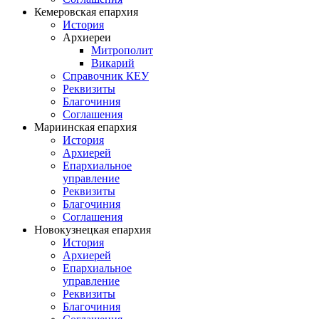
Кемеровская епархия
История
Архиереи
Митрополит
Викарий
Справочник КЕУ
Реквизиты
Благочиния
Соглашения
Мариинская епархия
История
Архиерей
Епархиальное
управление
Реквизиты
Благочиния
Соглашения
Новокузнецкая епархия
История
Архиерей
Епархиальное
управление
Реквизиты
Благочиния