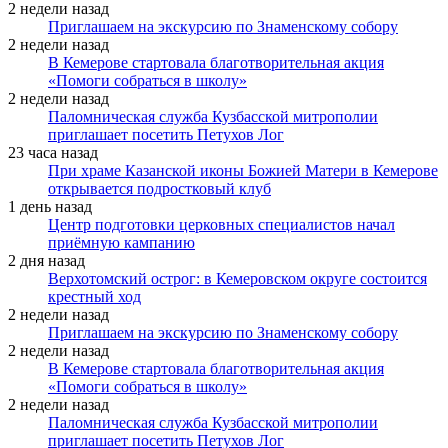
2 недели назад
Приглашаем на экскурсию по Знаменскому собору
2 недели назад
В Кемерове стартовала благотворительная акция
«Помоги собраться в школу»
2 недели назад
Паломническая служба Кузбасской митрополии
приглашает посетить Петухов Лог
23 часа назад
При храме Казанской иконы Божией Матери в Кемерове
открывается подростковый клуб
1 день назад
Центр подготовки церковных специалистов начал
приёмную кампанию
2 дня назад
Верхотомский острог: в Кемеровском округе состоится
крестный ход
2 недели назад
Приглашаем на экскурсию по Знаменскому собору
2 недели назад
В Кемерове стартовала благотворительная акция
«Помоги собраться в школу»
2 недели назад
Паломническая служба Кузбасской митрополии
приглашает посетить Петухов Лог