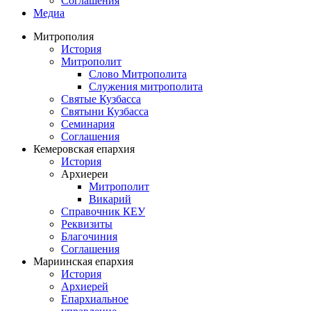
Соглашения
Медиа
Митрополия
История
Митрополит
Слово Митрополита
Служения митрополита
Святые Кузбасса
Святыни Кузбасса
Семинария
Соглашения
Кемеровская епархия
История
Архиереи
Митрополит
Викарий
Справочник КЕУ
Реквизиты
Благочиния
Соглашения
Мариинская епархия
История
Архиерей
Епархиальное