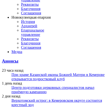
управление
Реквизиты
Благочиния
Соглашения
Новокузнецкая епархия
История
Архиерей
Епархиальное
управление
Реквизиты
Благочиния
Соглашения
Медиа
Анонсы
23 часа назад
При храме Казанской иконы Божией Матери в Кемерове
открывается подростковый клуб
1 день назад
Центр подготовки церковных специалистов начал
приёмную кампанию
2 дня назад
Верхотомский острог: в Кемеровском округе состоится
крестный ход