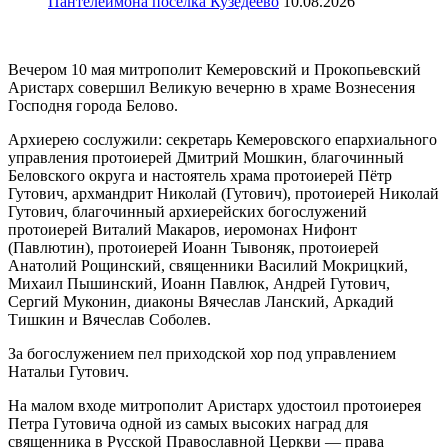
Пантелеимона посёлка Кузедеево
10.08.2026
Вечером 10 мая митрополит Кемеровский и Прокопьевский
Аристарх совершил Великую вечерню в храме Вознесения
Господня города Белово.
Архиерею сослужили: секретарь Кемеровского епархиального
управления протоиерей Дмитрий Мошкин, благочинный
Беловского округа и настоятель храма протоиерей Пётр
Гутович, архмандрит Николай (Гутович), протоиерей Николай
Гутович, благочинный архиерейских богослужений
протоиерей Виталий Макаров, иеромонах Нифонт
(Павлютин), протоиерей Иоанн Тывоняк, протоиерей
Анатолий Рощинский, священники Василий Мокрицкий,
Михаил Пышинский, Иоанн Павлюк, Андрей Гутович,
Сергий Муконин, диаконы Вячеслав Ланский, Аркадий
Тишкин и Вячеслав Соболев.
За богослужением пел приходской хор под управлением
Натальи Гутович.
На малом входе митрополит Аристарх удостоил протоиерея
Петра Гутовича одной из самых высоких наград для
священника в Русской Православной Церкви — права