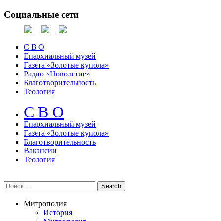
Социальные сети
С В О
Епархиальный музей
Газета «Золотые купола»
Радио «Новолетие»
Благотворительность
Теология
С В О
Епархиальный музeй
Газета «Золотые купола»
Благотворительность
Вакансии
Теология
Митрополия
История