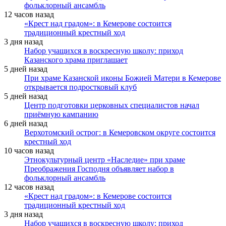
фольклорный ансамбль
12 часов назад
«Крест над градом»: в Кемерове состоится
традиционный крестный ход
3 дня назад
Набор учащихся в воскресную школу: приход
Казанского храма приглашает
5 дней назад
При храме Казанской иконы Божией Матери в Кемерове
открывается подростковый клуб
5 дней назад
Центр подготовки церковных специалистов начал
приёмную кампанию
6 дней назад
Верхотомский острог: в Кемеровском округе состоится
крестный ход
10 часов назад
Этнокультурный центр «Наследие» при храме
Преображения Господня объявляет набор в
фольклорный ансамбль
12 часов назад
«Крест над градом»: в Кемерове состоится
традиционный крестный ход
3 дня назад
Набор учащихся в воскресную школу: приход