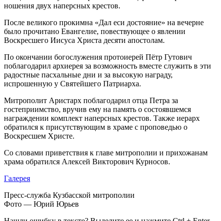
ношения двух наперсных крестов.
После великого прокимна «Дал еси достояние» на вечерне
было прочитано Евангелие, повествующее о явлении
Воскресшего Иисуса Христа десяти апостолам.
По окончании богослужения протоиерей Пётр Гутович
поблагодарил архиерея за возможность вместе служить в эти
радостные пасхальные дни и за высокую награду,
испрошенную у Святейшего Патриарха.
Митрополит Аристарх поблагодарил отца Петра за
гостеприимство, вручив ему на память о состоявшемся
награждении комплект наперсных крестов. Также иерарх
обратился к присутствующим в храме с проповедью о
Воскресшем Христе.
Со словами приветствия к главе митрополии и прихожанам
храма обратился Алексей Викторович Курносов.
Галерея
Пресс-служба Кузбасской митрополии
Фото — Юрий Юрьев
Нашли ошибку в тексте? Выделите ее и нажмите
Ctrl
+
Enter