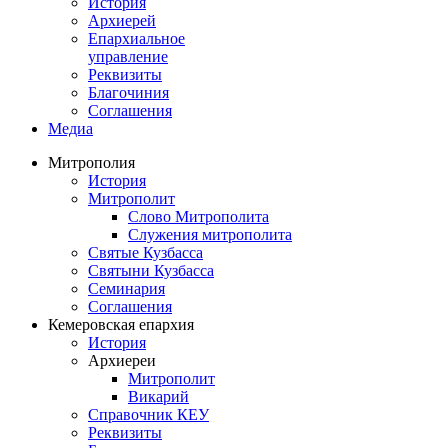
История
Архиерей
Епархиальное
управление
Реквизиты
Благочиния
Соглашения
Медиа
Митрополия
История
Митрополит
Слово Митрополита
Служения митрополита
Святые Кузбасса
Святыни Кузбасса
Семинария
Соглашения
Кемеровская епархия
История
Архиереи
Митрополит
Викарий
Справочник КЕУ
Реквизиты