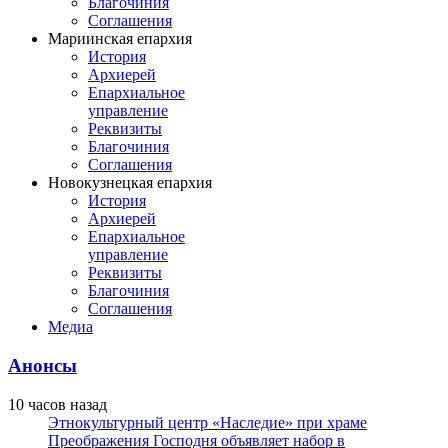
Благочиния
Соглашения
Мариинская епархия
История
Архиерей
Епархиальное
управление
Реквизиты
Благочиния
Соглашения
Новокузнецкая епархия
История
Архиерей
Епархиальное
управление
Реквизиты
Благочиния
Соглашения
Медиа
Анонсы
10 часов назад
Этнокультурный центр «Наследие» при храме
Преображения Господня объявляет набор в