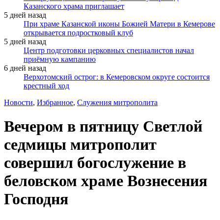
Казанского храма приглашает
5 дней назад
При храме Казанской иконы Божией Матери в Кемерове
открывается подростковый клуб
5 дней назад
Центр подготовки церковных специалистов начал
приёмную кампанию
6 дней назад
Верхотомский острог: в Кемеровском округе состоится
крестный ход
Новости
,
Избранное
,
Служения митрополита
Вечером в пятницу Светлой
седмицы митрополит
совершил богослужение в
беловском храме Вознесения
Господня