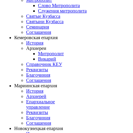
Митрополит
Слово Митрополита
Служения митрополита
Святые Кузбасса
Святыни Кузбасса
Семинария
Соглашения
Кемеровская епархия
История
Архиереи
Митрополит
Викарий
Справочник КЕУ
Реквизиты
Благочиния
Соглашения
Мариинская епархия
История
Архиерей
Епархиальное
управление
Реквизиты
Благочиния
Соглашения
Новокузнецкая епархия