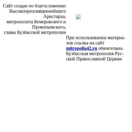
Сайт со­здан по бла­го­сло­ве­нию
Вы­со­ко­прео­свя­щен­ней­ше­го
Ари­стар­ха,
мит­ро­по­ли­та Ке­ме­ров­ско­го и
Про­ко­пьев­ско­го,
гла­вы Куз­бас­ской мит­ро­по­лии
При ис­поль­зо­ва­нии ма­те­ри­а­
лов ссыл­ка на сайт
mitropolia42.ru
обя­за­тель­на.
Куз­бас­ская мит­ро­по­лия Рус­
ской Пра­во­слав­ной Церк­ви