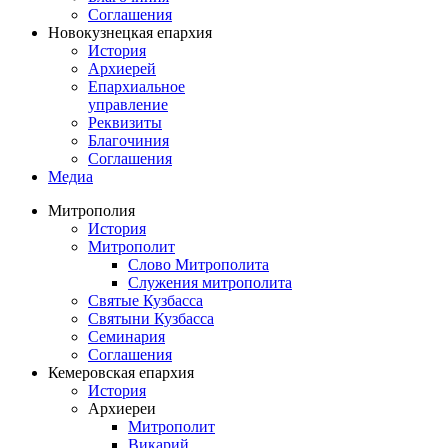
Соглашения
Новокузнецкая епархия
История
Архиерей
Епархиальное
управление
Реквизиты
Благочиния
Соглашения
Медиа
Митрополия
История
Митрополит
Слово Митрополита
Служения митрополита
Святые Кузбасса
Святыни Кузбасса
Семинария
Соглашения
Кемеровская епархия
История
Архиереи
Митрополит
Викарий