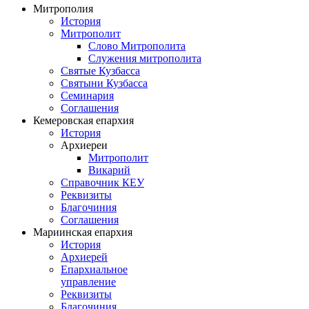
Митрополия
История
Митрополит
Слово Митрополита
Служения митрополита
Святые Кузбасса
Святыни Кузбасса
Семинария
Соглашения
Кемеровская епархия
История
Архиереи
Митрополит
Викарий
Справочник КЕУ
Реквизиты
Благочиния
Соглашения
Мариинская епархия
История
Архиерей
Епархиальное
управление
Реквизиты
Благочиния