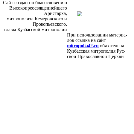
Сайт со­здан по бла­го­сло­ве­нию
Вы­со­ко­прео­свя­щен­ней­ше­го
Ари­стар­ха,
мит­ро­по­ли­та Ке­ме­ров­ско­го и
Про­ко­пьев­ско­го,
гла­вы Куз­бас­ской мит­ро­по­лии
При ис­поль­зо­ва­нии ма­те­ри­а­
лов ссыл­ка на сайт
mitropolia42.ru
обя­за­тель­на.
Куз­бас­ская мит­ро­по­лия Рус­
ской Пра­во­слав­ной Церк­ви