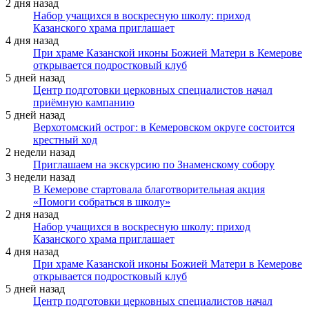
2 дня назад
Набор учащихся в воскресную школу: приход
Казанского храма приглашает
4 дня назад
При храме Казанской иконы Божией Матери в Кемерове
открывается подростковый клуб
5 дней назад
Центр подготовки церковных специалистов начал
приёмную кампанию
5 дней назад
Верхотомский острог: в Кемеровском округе состоится
крестный ход
2 недели назад
Приглашаем на экскурсию по Знаменскому собору
3 недели назад
В Кемерове стартовала благотворительная акция
«Помоги собраться в школу»
2 дня назад
Набор учащихся в воскресную школу: приход
Казанского храма приглашает
4 дня назад
При храме Казанской иконы Божией Матери в Кемерове
открывается подростковый клуб
5 дней назад
Центр подготовки церковных специалистов начал