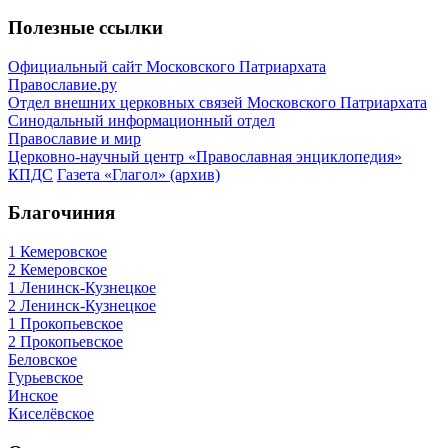
Полезные ссылки
Официальный сайт Московского Патриархата
Православие.ру
Отдел внешних церковных связей Московского Патриархата
Синодальный информационный отдел
Православие и мир
Церковно-научный центр «Православная энциклопедия»
КПДС
Газета «Глагол» (архив)
Благочиния
1 Кемеровское
2 Кемеровское
1 Ленинск-Кузнецкое
2 Ленинск-Кузнецкое
1 Прокопьевское
2 Прокопьевское
Беловское
Гурьевское
Инское
Киселёвское