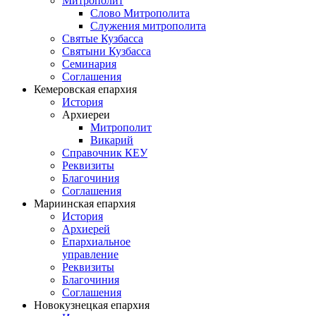
Митрополит
Слово Митрополита
Служения митрополита
Святые Кузбасса
Святыни Кузбасса
Семинария
Соглашения
Кемеровская епархия
История
Архиереи
Митрополит
Викарий
Справочник КЕУ
Реквизиты
Благочиния
Соглашения
Мариинская епархия
История
Архиерей
Епархиальное
управление
Реквизиты
Благочиния
Соглашения
Новокузнецкая епархия