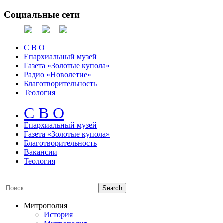
Социальные сети
С В О
Епархиальный музей
Газета «Золотые купола»
Радио «Новолетие»
Благотворительность
Теология
С В О
Епархиальный музeй
Газета «Золотые купола»
Благотворительность
Вакансии
Теология
Митрополия
История