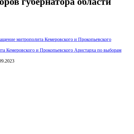
ров губернатора области
ащение митрополита Кемеровского и Прокопьевского
та Кемеровского и Прокопьевского Аристарха по выборам
09.2023