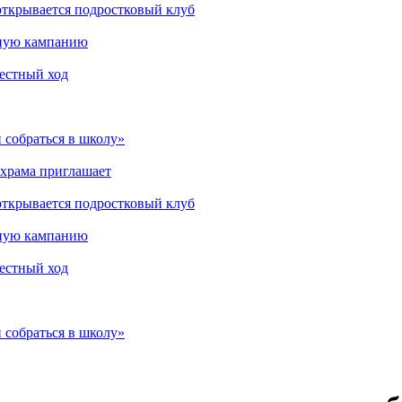
открывается подростковый клуб
мную кампанию
рестный ход
 собраться в школу»
 храма приглашает
открывается подростковый клуб
мную кампанию
рестный ход
 собраться в школу»