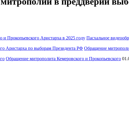
митрополии в преддверии выбо
Пасхальное видеообр
Обращение митрополи
Обращение митрополита Кемеровского и Прокопьевского
01.