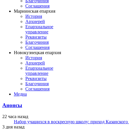
Благочиния
Соглашения
Мариинская епархия
История
Архиерей
Епархиальное
управление
Реквизиты
Благочиния
Соглашения
Новокузнецкая епархия
История
Архиерей
Епархиальное
управление
Реквизиты
Благочиния
Соглашения
Медиа
Анонсы
22 часа назад
Набор учащихся в воскресную школу: приход Казанского
3 дня назад