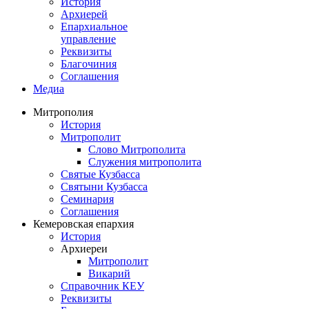
История
Архиерей
Епархиальное
управление
Реквизиты
Благочиния
Соглашения
Медиа
Митрополия
История
Митрополит
Слово Митрополита
Служения митрополита
Святые Кузбасса
Святыни Кузбасса
Семинария
Соглашения
Кемеровская епархия
История
Архиереи
Митрополит
Викарий
Справочник КЕУ
Реквизиты