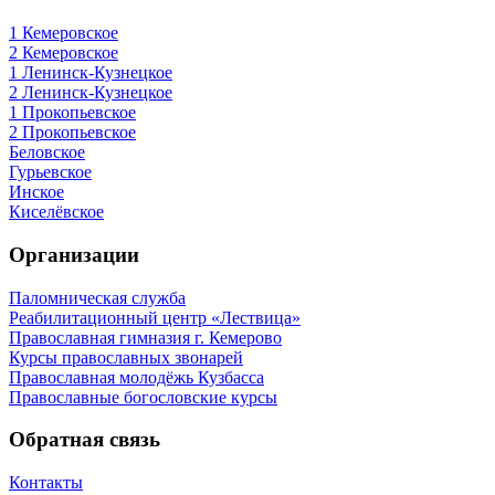
1 Кемеровское
2 Кемеровское
1 Ленинск-Кузнецкое
2 Ленинск-Кузнецкое
1 Прокопьевское
2 Прокопьевское
Беловское
Гурьевское
Инское
Киселёвское
Организации
Паломническая служба
Реабилитационный центр «Лествица»
Православная гимназия г. Кемерово
Курсы православных звонарей
Православная молодёжь Кузбасса
Православные богословские курсы
Обратная связь
Контакты