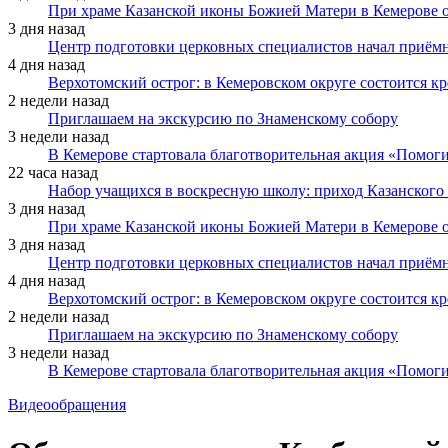
При храме Казанской иконы Божией Матери в Кемерове 
3 дня назад
Центр подготовки церковных специалистов начал приё
4 дня назад
Верхотомский острог: в Кемеровском округе состоится к
2 недели назад
Приглашаем на экскурсию по Знаменскому собору
3 недели назад
В Кемерове стартовала благотворительная акция «Помоги
22 часа назад
Набор учащихся в воскресную школу: приход Казанского
3 дня назад
При храме Казанской иконы Божией Матери в Кемерове 
3 дня назад
Центр подготовки церковных специалистов начал приё
4 дня назад
Верхотомский острог: в Кемеровском округе состоится к
2 недели назад
Приглашаем на экскурсию по Знаменскому собору
3 недели назад
В Кемерове стартовала благотворительная акция «Помоги
Видеообращения