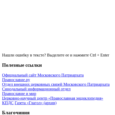
Нашли ошибку в тексте? Выделите ее и нажмите
Ctrl
+
Enter
Полезные ссылки
Официальный сайт Московского Патриархата
Православие.ру
Отдел внешних церковных связей Московского Патриархата
Синодальный информационный отдел
Православие и мир
Церковно-научный центр «Православная энциклопедия»
КПДС
Газета «Глагол» (архив)
Благочиния