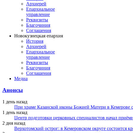
Архиерей
Епархиальное
управление
Реквизиты
Благочиния
Соглашения
Новокузнецкая епархия
История
Архиерей
Епархиальное
управление
Реквизиты
Благочиния
Соглашения
Медиа
Анонсы
1 день назад
При храме Казанской иконы Божией Матери в Кемерове 
1 день назад
Центр подготовки церковных специалистов начал приё
2 дня назад
Верхотомский острог: в Кемеровском округе состоится к