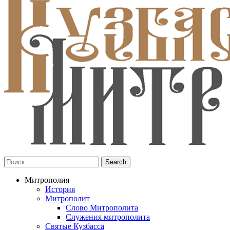
Митрополия
История
Митрополит
Слово Митрополита
Служения митрополита
Святые Кузбасса