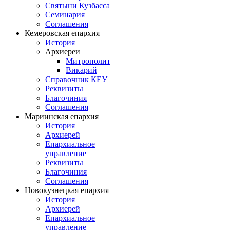
Святыни Кузбасса
Семинария
Соглашения
Кемеровская епархия
История
Архиереи
Митрополит
Викарий
Справочник КЕУ
Реквизиты
Благочиния
Соглашения
Мариинская епархия
История
Архиерей
Епархиальное
управление
Реквизиты
Благочиния
Соглашения
Новокузнецкая епархия
История
Архиерей
Епархиальное
управление