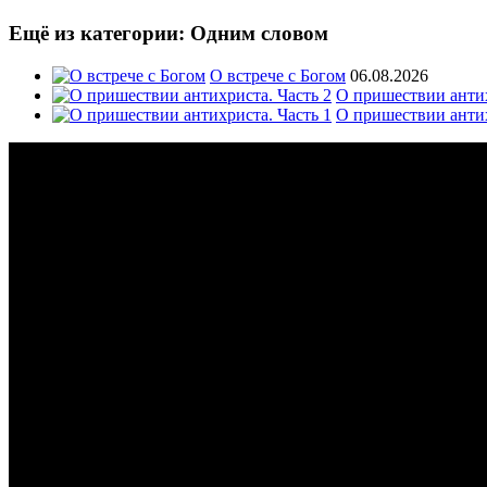
Ещё из категории: Одним словом
О встрече с Богом
06.08.2026
О пришествии антих
О пришествии антих