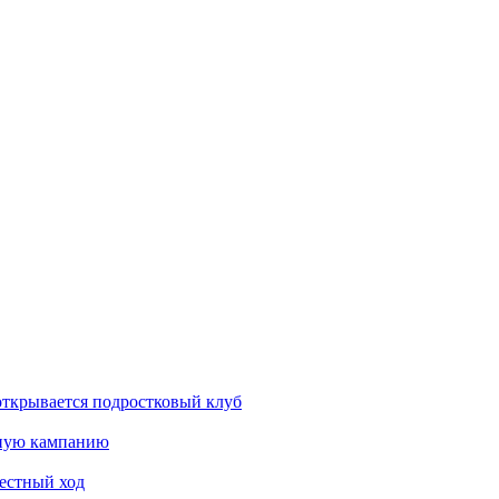
открывается подростковый клуб
мную кампанию
рестный ход