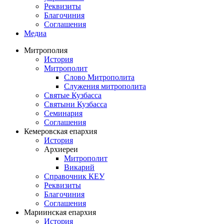
Реквизиты
Благочиния
Соглашения
Медиа
Митрополия
История
Митрополит
Слово Митрополита
Служения митрополита
Святые Кузбасса
Святыни Кузбасса
Семинария
Соглашения
Кемеровская епархия
История
Архиереи
Митрополит
Викарий
Справочник КЕУ
Реквизиты
Благочиния
Соглашения
Мариинская епархия
История