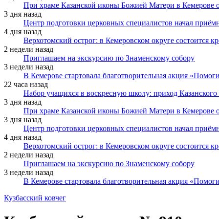
При храме Казанской иконы Божией Матери в Кемерове 
3 дня назад
Центр подготовки церковных специалистов начал приё
4 дня назад
Верхотомский острог: в Кемеровском округе состоится к
2 недели назад
Приглашаем на экскурсию по Знаменскому собору
3 недели назад
В Кемерове стартовала благотворительная акция «Помоги
22 часа назад
Набор учащихся в воскресную школу: приход Казанского
3 дня назад
При храме Казанской иконы Божией Матери в Кемерове 
3 дня назад
Центр подготовки церковных специалистов начал приё
4 дня назад
Верхотомский острог: в Кемеровском округе состоится к
2 недели назад
Приглашаем на экскурсию по Знаменскому собору
3 недели назад
В Кемерове стартовала благотворительная акция «Помоги
Кузбасский ковчег