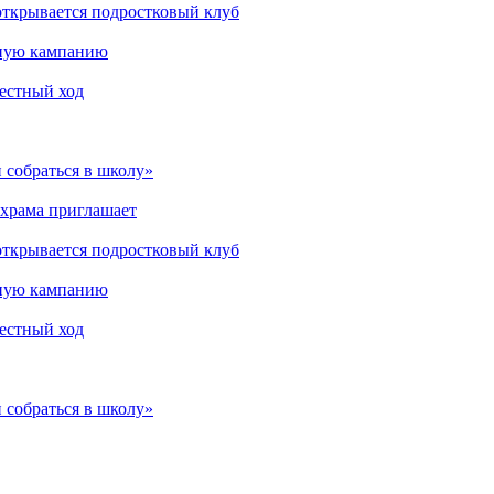
открывается подростковый клуб
мную кампанию
рестный ход
 собраться в школу»
 храма приглашает
открывается подростковый клуб
мную кампанию
рестный ход
 собраться в школу»