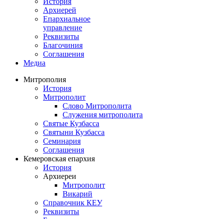
История
Архиерей
Епархиальное
управление
Реквизиты
Благочиния
Соглашения
Медиа
Митрополия
История
Митрополит
Слово Митрополита
Служения митрополита
Святые Кузбасса
Святыни Кузбасса
Семинария
Соглашения
Кемеровская епархия
История
Архиереи
Митрополит
Викарий
Справочник КЕУ
Реквизиты