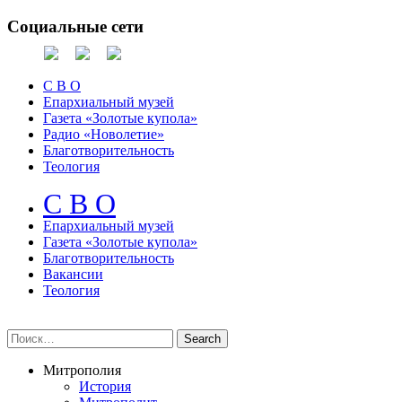
Социальные сети
С В О
Епархиальный музей
Газета «Золотые купола»
Радио «Новолетие»
Благотворительность
Теология
С В О
Епархиальный музeй
Газета «Золотые купола»
Благотворительность
Вакансии
Теология
Митрополия
История