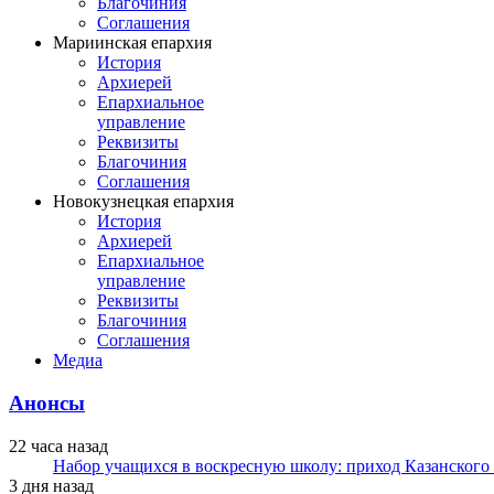
Благочиния
Соглашения
Мариинская епархия
История
Архиерей
Епархиальное
управление
Реквизиты
Благочиния
Соглашения
Новокузнецкая епархия
История
Архиерей
Епархиальное
управление
Реквизиты
Благочиния
Соглашения
Медиа
Анонсы
22 часа назад
Набор учащихся в воскресную школу: приход Казанского
3 дня назад