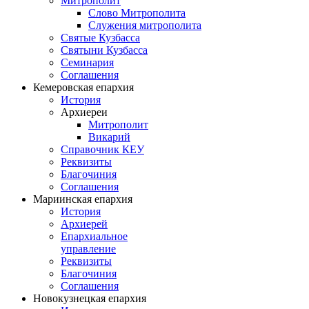
Митрополит
Слово Митрополита
Служения митрополита
Святые Кузбасса
Святыни Кузбасса
Семинария
Соглашения
Кемеровская епархия
История
Архиереи
Митрополит
Викарий
Справочник КЕУ
Реквизиты
Благочиния
Соглашения
Мариинская епархия
История
Архиерей
Епархиальное
управление
Реквизиты
Благочиния
Соглашения
Новокузнецкая епархия