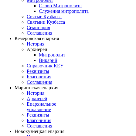
Митрополит
Слово Митрополита
Служения митрополита
Святые Кузбасса
Святыни Кузбасса
Семинария
Соглашения
Кемеровская епархия
История
Архиереи
Митрополит
Викарий
Справочник КЕУ
Реквизиты
Благочиния
Соглашения
Мариинская епархия
История
Архиерей
Епархиальное
управление
Реквизиты
Благочиния
Соглашения
Новокузнецкая епархия