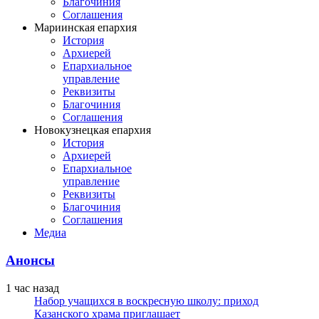
Благочиния
Соглашения
Мариинская епархия
История
Архиерей
Епархиальное
управление
Реквизиты
Благочиния
Соглашения
Новокузнецкая епархия
История
Архиерей
Епархиальное
управление
Реквизиты
Благочиния
Соглашения
Медиа
Анонсы
1 час назад
Набор учащихся в воскресную школу: приход
Казанского храма приглашает