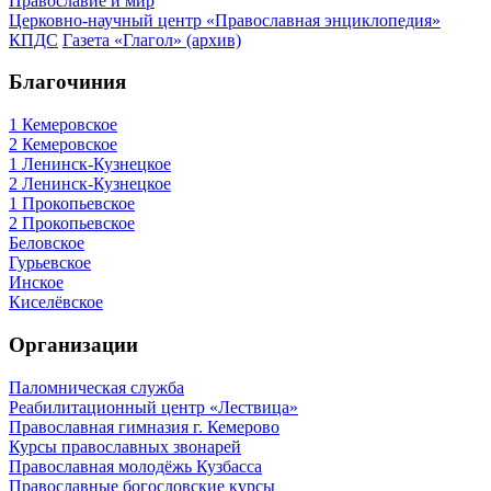
Православие и мир
Церковно-научный центр «Православная энциклопедия»
КПДС
Газета «Глагол» (архив)
Благочиния
1 Кемеровское
2 Кемеровское
1 Ленинск-Кузнецкое
2 Ленинск-Кузнецкое
1 Прокопьевское
2 Прокопьевское
Беловское
Гурьевское
Инское
Киселёвское
Организации
Паломническая служба
Реабилитационный центр «Лествица»
Православная гимназия г. Кемерово
Курсы православных звонарей
Православная молодёжь Кузбасса
Православные богословские курсы