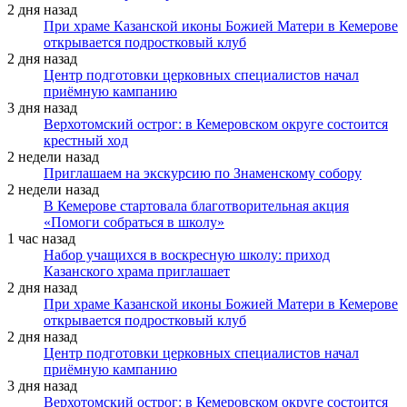
2 дня назад
При храме Казанской иконы Божией Матери в Кемерове
открывается подростковый клуб
2 дня назад
Центр подготовки церковных специалистов начал
приёмную кампанию
3 дня назад
Верхотомский острог: в Кемеровском округе состоится
крестный ход
2 недели назад
Приглашаем на экскурсию по Знаменскому собору
2 недели назад
В Кемерове стартовала благотворительная акция
«Помоги собраться в школу»
1 час назад
Набор учащихся в воскресную школу: приход
Казанского храма приглашает
2 дня назад
При храме Казанской иконы Божией Матери в Кемерове
открывается подростковый клуб
2 дня назад
Центр подготовки церковных специалистов начал
приёмную кампанию
3 дня назад
Верхотомский острог: в Кемеровском округе состоится