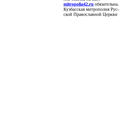
mitropolia42.ru
обя­за­тель­на.
Куз­бас­ская мит­ро­по­лия Рус­
ской Пра­во­слав­ной Церк­ви