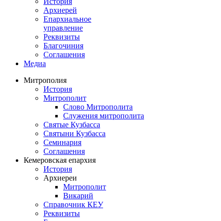
История
Архиерей
Епархиальное
управление
Реквизиты
Благочиния
Соглашения
Медиа
Митрополия
История
Митрополит
Слово Митрополита
Служения митрополита
Святые Кузбасса
Святыни Кузбасса
Семинария
Соглашения
Кемеровская епархия
История
Архиереи
Митрополит
Викарий
Справочник КЕУ
Реквизиты