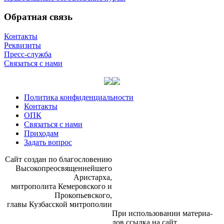
Обратная связь
Контакты
Реквизиты
Пресс-служба
Связаться с нами
Политика конфиденциальности
Контакты
ОПК
Связаться с нами
Приходам
Задать вопрос
Сайт со­здан по бла­го­сло­ве­нию
Вы­со­ко­прео­свя­щен­ней­ше­го
Ари­стар­ха,
мит­ро­по­ли­та Ке­ме­ров­ско­го и
Про­ко­пьев­ско­го,
гла­вы Куз­бас­ской мит­ро­по­лии
При ис­поль­зо­ва­нии ма­те­ри­а­
лов ссыл­ка на сайт