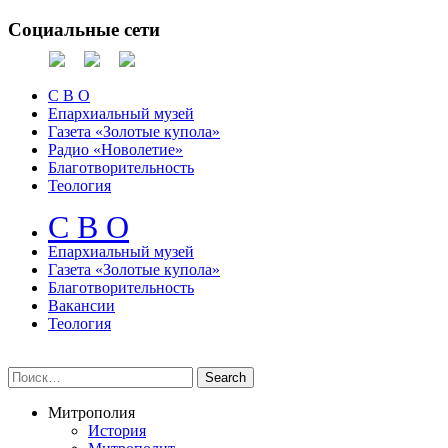
Социальные сети
С В О
Епархиальный музей
Газета «Золотые купола»
Радио «Новолетие»
Благотворительность
Теология
С В О
Епархиальный музeй
Газета «Золотые купола»
Благотворительность
Вакансии
Теология
Митрополия
История