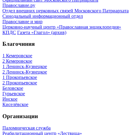
Православие.ру
Отдел внешних церковных связей Московского Патриархата
Синодальный информационный отдел
Православие и мир
Церковно-научный центр «Православная энциклопедия»
КПДС
Газета «Глагол» (архив)
Благочиния
1 Кемеровское
2 Кемеровское
1 Ленинск-Кузнецкое
2 Ленинск-Кузнецкое
1 Прокопьевское
2 Прокопьевское
Беловское
Гурьевское
Инское
Киселёвское
Организации
Паломническая служба
Реабилитационный центр «Лествица»