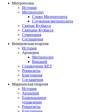
Митрополия
История
Митрополит
Слово Митрополита
Служения митрополита
Святые Кузбасса
Святыни Кузбасса
Семинария
Соглашения
Кемеровская епархия
История
Архиереи
Митрополит
Викарий
Справочник КЕУ
Реквизиты
Благочиния
Соглашения
Мариинская епархия
История
Архиерей
Епархиальное
управление
Реквизиты
Благочиния