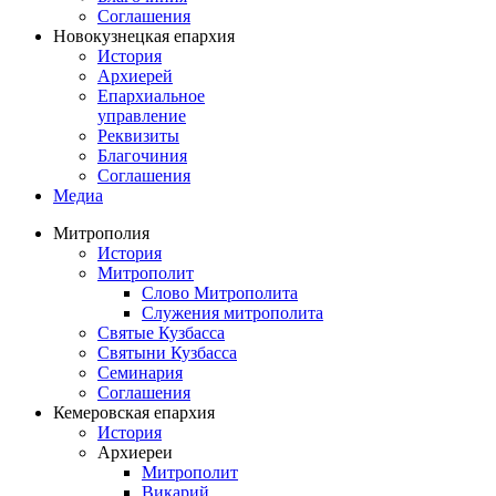
Соглашения
Новокузнецкая епархия
История
Архиерей
Епархиальное
управление
Реквизиты
Благочиния
Соглашения
Медиа
Митрополия
История
Митрополит
Слово Митрополита
Служения митрополита
Святые Кузбасса
Святыни Кузбасса
Семинария
Соглашения
Кемеровская епархия
История
Архиереи
Митрополит
Викарий