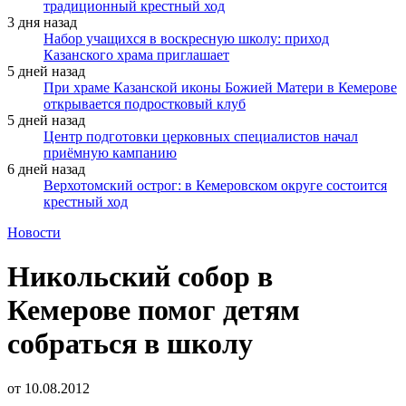
традиционный крестный ход
3 дня назад
Набор учащихся в воскресную школу: приход
Казанского храма приглашает
5 дней назад
При храме Казанской иконы Божией Матери в Кемерове
открывается подростковый клуб
5 дней назад
Центр подготовки церковных специалистов начал
приёмную кампанию
6 дней назад
Верхотомский острог: в Кемеровском округе состоится
крестный ход
Новости
Никольский собор в
Кемерове помог детям
собраться в школу
от
10.08.2012