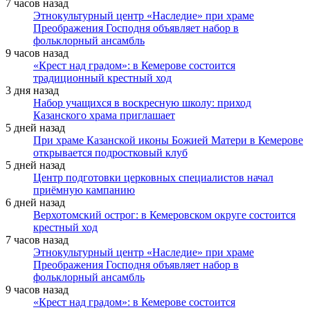
7 часов назад
Этнокультурный центр «Наследие» при храме
Преображения Господня объявляет набор в
фольклорный ансамбль
9 часов назад
«Крест над градом»: в Кемерове состоится
традиционный крестный ход
3 дня назад
Набор учащихся в воскресную школу: приход
Казанского храма приглашает
5 дней назад
При храме Казанской иконы Божией Матери в Кемерове
открывается подростковый клуб
5 дней назад
Центр подготовки церковных специалистов начал
приёмную кампанию
6 дней назад
Верхотомский острог: в Кемеровском округе состоится
крестный ход
7 часов назад
Этнокультурный центр «Наследие» при храме
Преображения Господня объявляет набор в
фольклорный ансамбль
9 часов назад
«Крест над градом»: в Кемерове состоится