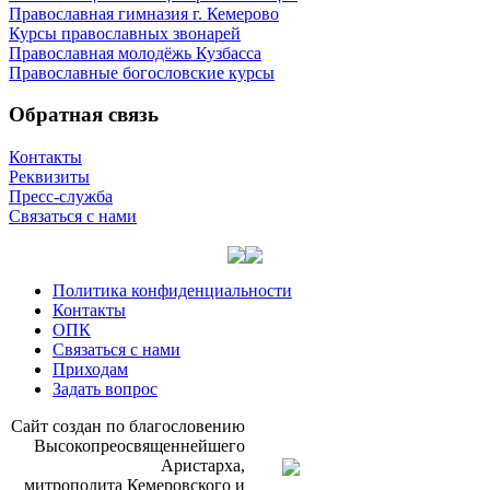
Православная гимназия г. Кемерово
Курсы православных звонарей
Православная молодёжь Кузбасса
Православные богословские курсы
Обратная связь
Контакты
Реквизиты
Пресс-служба
Связаться с нами
Политика конфиденциальности
Контакты
ОПК
Связаться с нами
Приходам
Задать вопрос
Сайт со­здан по бла­го­сло­ве­нию
Вы­со­ко­прео­свя­щен­ней­ше­го
Ари­стар­ха,
мит­ро­по­ли­та Ке­ме­ров­ско­го и