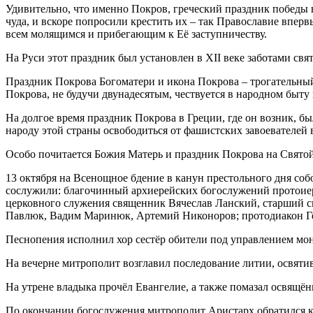
Удивительно, что именно Покров, греческий праздник победы н
чуда, и вскоре попросили крестить их – так Православие впер
всем молящимся и прибегающим к Её заступничеству.
На Руси этот праздник был установлен в XII веке заботами св
Праздник Покрова Богоматери и икона Покрова – трогательный
Покрова, не будучи двунадесятым, чествуется в народном быту 
На долгое время праздник Покрова в Греции, где он возник, б
народу этой страны освободиться от фашистских завоевателей
Особо почитается Божия Матерь и праздник Покрова на Святой
13 октября на Всенощное бдение в канун престольного дня с
сослужили: благочинный архиерейских богослужений протоиер
церковного служения священник Вячеслав Ланский, старший
Павлюк, Вадим Маринюк, Артемий Никоноров; протодиакон Г
Песнопения исполнил хор сестёр обители под управлением мо
На вечерне митрополит возглавил последование литии, освятив
На утрене владыка прочёл Евангелие, а также помазал освящ
По окончании богослужения митрополит Аристарх обратился к