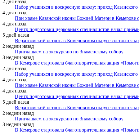
2 дня назад
Набор учащихся в воскресную школу: приход Казанского
4 дня назад
При храме Казанской иконы Божией Матери в Кемерове 
4 дня назад
Центр подготовки церковных специалистов начал приё
5 дней назад
Верхотомский острог: в Кемеровском округе состоится к
2 недели назад
Приглашаем на экскурсию по Знаменскому собору
3 недели назад
В Кемерове стартовала благотворительная акция «Помоги
2 дня назад
Набор учащихся в воскресную школу: приход Казанского
4 дня назад
При храме Казанской иконы Божией Матери в Кемерове 
4 дня назад
Центр подготовки церковных специалистов начал приё
5 дней назад
Верхотомский острог: в Кемеровском округе состоится к
2 недели назад
Приглашаем на экскурсию по Знаменскому собору
3 недели назад
В Кемерове стартовала благотворительная акция «Помоги