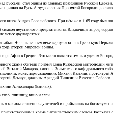
ад руссами, стал одним из главных праздников Русской Церкви.
вые пришло на Русь. А чудо явления Пресвятой Богородицы стало
ятого князя Андрея Боголюбского. При нём же в 1165 году был п
 символ неустанного предстательства Владычицы за род людско
не менее двунадесятых.
ыл забыт. Но в нынешнем веке вернулся он и в Греческую Церко
 в ходе Второй Мировой войны.
 горе Афон в Греции. Это место является земным уделом Богор
оборного храма обители прибыл глава Кузбасской митрополии ми
ей Виталий Макаров, ключарь Знаменского кафедрального собо
 священник монастыря священник Михаил Казанин, протоиерей
еоргий Демчук, диаконы Аркадий Тишкин и Вячеслав Соболев.
нахини Александры (Банных).
 хлеб, пшеницу, вино и елей.
ённым маслом священнослужителей и прибывших на богослужени
 присутствующим в храме с архипастырским словом. Рассказав 