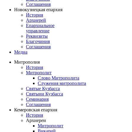
Соглашения
Новокузнецкая епархия
История
Архиерей
Епархиальное
управление
Реквизиты
Благочиния
Соглашения
Медиа
Митрополия
История
Митрополит
Слово Митрополита
Служения митрополита
Святые Кузбасса
Святыни Кузбасса
Семинария
Соглашения
Кемеровская епархия
История
Архиереи
Митрополит
Викарий