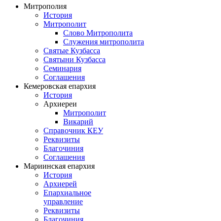
Митрополия
История
Митрополит
Слово Митрополита
Служения митрополита
Святые Кузбасса
Святыни Кузбасса
Семинария
Соглашения
Кемеровская епархия
История
Архиереи
Митрополит
Викарий
Справочник КЕУ
Реквизиты
Благочиния
Соглашения
Мариинская епархия
История
Архиерей
Епархиальное
управление
Реквизиты
Благочиния