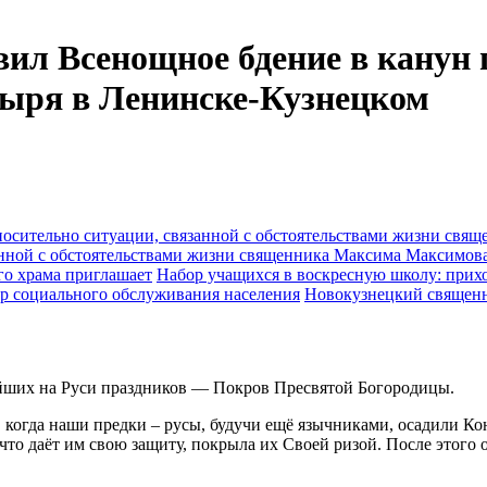
ил Всенощное бдение в канун 
тыря в Ленинске-Кузнецком
анной с обстоятельствами жизни священника Максима Максимов
Набор учащихся в воскресную школу: прихо
Новокузнецкий священн
ейших на Руси праздников — Покров Пресвятой Богородицы.
когда наши предки – русы, будучи ещё язычниками, осадили Ко
, что даёт им свою защиту, покрыла их Своей ризой. После этог