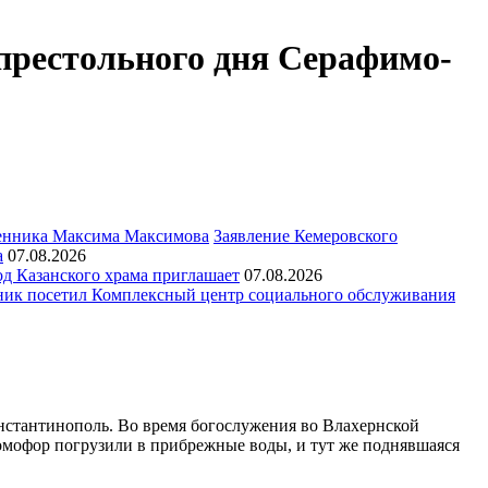
престольного дня Серафимо-
Заявление Кемеровского
а
07.08.2026
д Казанского храма приглашает
07.08.2026
ик посетил Комплексный центр социального обслуживания
нстантинополь. Во время богослужения во Влахернской
о омофор погрузили в прибрежные воды, и тут же поднявшаяся