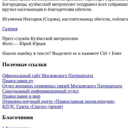
Богородицы, кузбасский митрополит поздравил всех собравших
вручил насельницам и благодетелям обители.
Игумения Нектария (Седова), настоятельница обители, поблаг
Галерея
Пресс-служба Кузбасской митрополии
Фото — Юрий Юрьев
Нашли ошибку в тексте? Выделите ее и нажмите
Ctrl
+
Enter
Полезные ссылки
Официальный сайт Московского Патриархата
Православие.ру
Отдел внешних церковных связей Московского Патриархата
Синодальный информационный отдел
Православие и мир
Церковно-научный центр «Православная энциклопедия»
КПДС
Газета «Глагол» (архив)
Благочиния