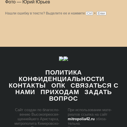
Фото — Юрий Юрьев
Нашли ошибку в тексте? Выделите ее и нажмите
+
Ctrl
Enter
ПОЛИТИКА
КОНФИДЕНЦИАЛЬНОСТИ
КОНТАКТЫ
ОПК
СВЯЗАТЬСЯ С
НАМИ
ПРИХОДАМ
ЗАДАТЬ
ВОПРОС
Сайт со­здан по бла­го­сло­
При ис­поль­зо­ва­нии ма­те­
ве­нию Вы­со­ко­прео­свя­
ри­а­лов ссыл­ка на сайт
щен­ней­ше­го Ари­стар­ха,
mitropolia42.ru
обя­за­
мит­ро­по­ли­та Ке­ме­ров­ско­
тель­на.