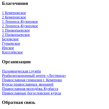
Благочиния
1 Кемеровское
2 Кемеровское
1 Ленинск-Кузнецкое
2 Ленинск-Кузнецкое
1 Прокопьевское
2 Прокопьевское
Беловское
Гурьевское
Инское
Киселёвское
Организации
Паломническая служба
Реабилитационный центр «Лествица»
Православная гимназия г. Кемерово
Курсы православных звонарей
Православная молодёжь Кузбасса
Православные богословские курсы
Обратная связь