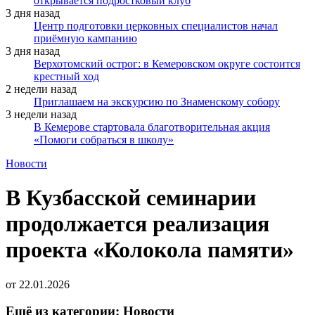
открывается подростковый клуб
3 дня назад
Центр подготовки церковных специалистов начал
приёмную кампанию
3 дня назад
Верхотомский острог: в Кемеровском округе состоится
крестный ход
2 недели назад
Приглашаем на экскурсию по Знаменскому собору
3 недели назад
В Кемерове стартовала благотворительная акция
«Помоги собраться в школу»
Новости
В Кузбасской семинарии
продолжается реализация
проекта «Колокола памяти»
от
22.01.2026
Ещё из категории: Новости