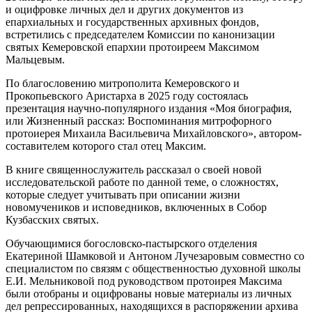
и оцифровке личных дел и других документов из
епархиальных и государственных архивных фондов,
встретились с председателем Комиссии по канонизации
святых Кемеровской епархии протоиреем Максимом
Мальцевым.
По благословению митрополита Кемеровского и
Прокопьевского Аристарха в 2025 году состоялась
презентация научно-популярного издания «Моя биография,
или Жизненный рассказ: Воспоминания митрофорного
протоиерея Михаила Васильевича Михайловского», автором-
составителем которого стал отец Максим.
В книге священнослужитель рассказал о своей новой
исследовательской работе по данной теме, о сложностях,
которые следует учитывать при описании жизни
новомучеников и исповедников, включенных в Собор
Кузбасских святых.
Обучающимися богословско-пастырского отделения
Екатериной Шамковой и Антоном Лучезаровым совместно со
специалистом по связям с общественностью духовной школы
Е.И. Мельниковой под руководством протоирея Максима
были отобраны и оцифрованы новые материалы из личных
дел репрессированных, находящихся в распоряжении архива