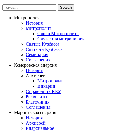
Митрополия
История
Митрополит
Слово Митрополита
Служения митрополита
Святые Кузбасса
Святыни Кузбасса
Семинария
Соглашения
Кемеровская епархия
История
Архиереи
Митрополит
Викарий
Справочник КЕУ
Реквизиты
Благочиния
Соглашения
Мариинская епархия
История
Архиерей
Епархиальное