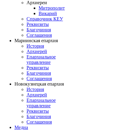
Архиереи
Митрополит
Викарий
Справочник КЕУ
Реквизиты
Благочиния
Соглашения
Мариинская епархия
История
Архиерей
Епархиальное
управление
Реквизиты
Благочиния
Соглашения
Новокузнецкая епархия
История
Архиерей
Епархиальное
управление
Реквизиты
Благочиния
Соглашения
Медиа