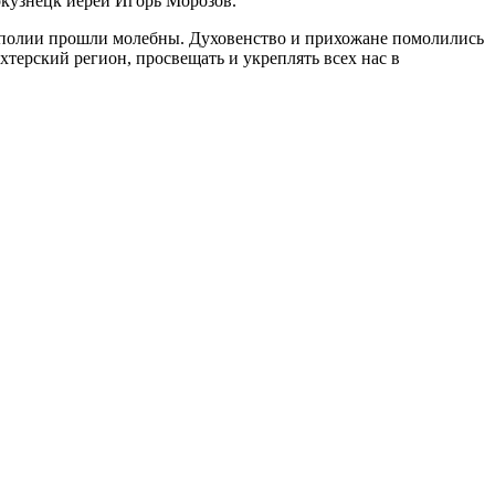
окузнецк иерей Игорь Морозов.
рополии прошли молебны. Духовенство и прихожане помолились
терский регион, просвещать и укреплять всех нас в