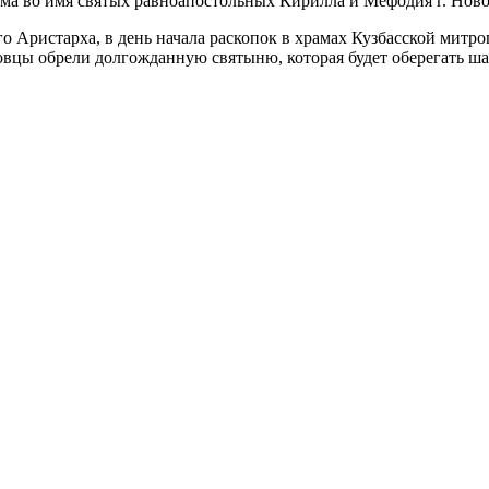
ама во имя святых равноапостольных Кирилла и Мефодия г. Нов
о Аристарха, в день начала раскопок в храмах Кузбасской мит
вцы обрели долгожданную святыню, которая будет оберегать шах