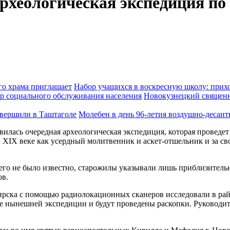
археологическая экспедиция по
Набор учащихся в воскресную школу: прихо
Новокузнецкий священн
Молебен в день 96-летия воздушно-десан
вилась очередная археологическая экспедиция, которая проведе
в XIX веке как усердный молитвенник и аскет-отшельник и за с
го не было известно, старожилы указывали лишь приблизительно
ов.
рска с помощью радиолокационных сканеров исследовали в райо
оде нынешней экспедиции и будут проведены раскопки. Руковод