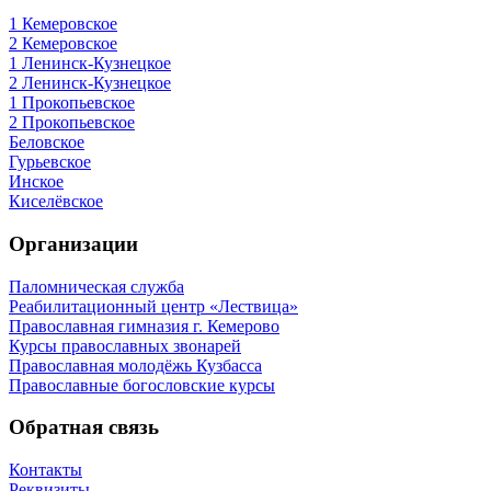
1 Кемеровское
2 Кемеровское
1 Ленинск-Кузнецкое
2 Ленинск-Кузнецкое
1 Прокопьевское
2 Прокопьевское
Беловское
Гурьевское
Инское
Киселёвское
Организации
Паломническая служба
Реабилитационный центр «Лествица»
Православная гимназия г. Кемерово
Курсы православных звонарей
Православная молодёжь Кузбасса
Православные богословские курсы
Обратная связь
Контакты
Реквизиты