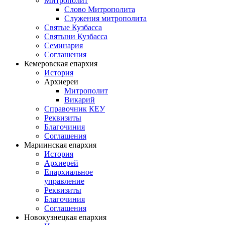
Митрополит
Слово Митрополита
Служения митрополита
Святые Кузбасса
Святыни Кузбасса
Семинария
Соглашения
Кемеровская епархия
История
Архиереи
Митрополит
Викарий
Справочник КЕУ
Реквизиты
Благочиния
Соглашения
Мариинская епархия
История
Архиерей
Епархиальное
управление
Реквизиты
Благочиния
Соглашения
Новокузнецкая епархия