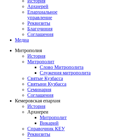
История
Архиерей
Епархиальное
управление
Реквизиты
Благочиния
Соглашения
Медиа
Митрополия
История
Митрополит
Слово Митрополита
Служения митрополита
Святые Кузбасса
Святыни Кузбасса
Семинария
Соглашения
Кемеровская епархия
История
Архиереи
Митрополит
Викарий
Справочник КЕУ
Реквизиты