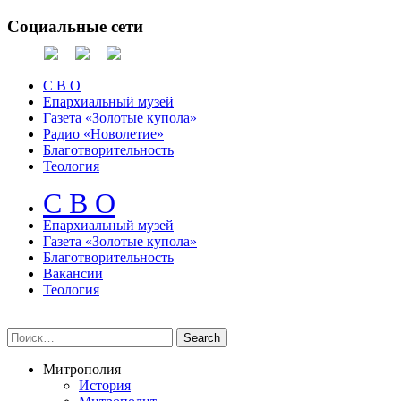
Социальные сети
С В О
Епархиальный музей
Газета «Золотые купола»
Радио «Новолетие»
Благотворительность
Теология
С В О
Епархиальный музeй
Газета «Золотые купола»
Благотворительность
Вакансии
Теология
Митрополия
История