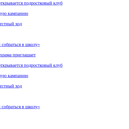
открывается подростковый клуб
мную кампанию
рестный ход
 собраться в школу»
 храма приглашает
открывается подростковый клуб
мную кампанию
рестный ход
 собраться в школу»