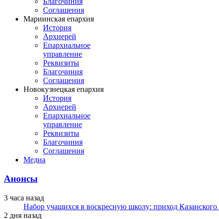
Благочиния
Соглашения
Мариинская епархия
История
Архиерей
Епархиальное
управление
Реквизиты
Благочиния
Соглашения
Новокузнецкая епархия
История
Архиерей
Епархиальное
управление
Реквизиты
Благочиния
Соглашения
Медиа
Анонсы
3 часа назад
Набор учащихся в воскресную школу: приход Казанского
2 дня назад