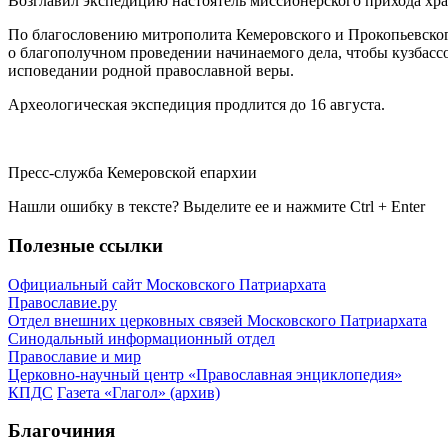
Возглавил экспедицию настоятель миссионерского прихода хр
По благословению митрополита Кемеровского и Прокопьевског
о благополучном проведении начинаемого дела, чтобы кузбассо
исповедании родной православной веры.
Археологическая экспедиция продлится до 16 августа.
Пресс-служба Кемеровской епархии
Нашли ошибку в тексте? Выделите ее и нажмите
Ctrl
+
Enter
Полезные ссылки
Официальный сайт Московского Патриархата
Православие.ру
Отдел внешних церковных связей Московского Патриархата
Синодальный информационный отдел
Православие и мир
Церковно-научный центр «Православная энциклопедия»
КПДС
Газета «Глагол» (архив)
Благочиния