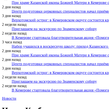
При храме Казанской иконы Божией Матери в Кемерове 
2 дня назад
Центр подготовки церковных специалистов начал приё
3 дня назад
Верхотомский острог: в Кемеровском округе состоится к
2 недели назад
Приглашаем на экскурсию по Знаменскому собору
2 недели назад
В Кемерове стартовала благотворительная акция «Помоги
3 часа назад
Набор учащихся в воскресную школу: приход Казанского
2 дня назад
При храме Казанской иконы Божией Матери в Кемерове 
2 дня назад
Центр подготовки церковных специалистов начал приё
3 дня назад
Верхотомский острог: в Кемеровском округе состоится к
2 недели назад
Приглашаем на экскурсию по Знаменскому собору
2 недели назад
В Кемерове стартовала благотворительная акция «Помоги
Новости