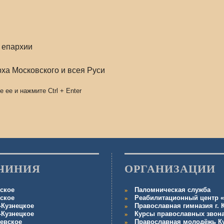
 епархии
ха Московского и всея Руси
е ее и нажмите
Ctrl
+
Enter
ЧИНИЯ
ОРГАНИЗАЦИИ
ское
Паломническая служба
ское
Реабилитационный центр «
-Кузнецкое
Православная гимназия г.
-Кузнецкое
Курсы православных звон
евское
Православная молодёжь К