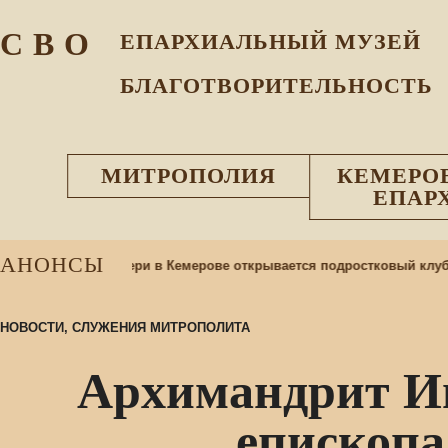
С В О
ЕПАРХИАЛЬНЫЙ МУЗEЙ
БЛАГОТВОРИТЕЛЬНОСТЬ
МИТРОПОЛИЯ
КЕМЕРО
ЕПАР
АНОНСЫ
коны Божией Матери в Кемерове открывается подростковый клуб
НОВОСТИ
,
СЛУЖЕНИЯ МИТРОПОЛИТА
Архимандрит Ин
епископа