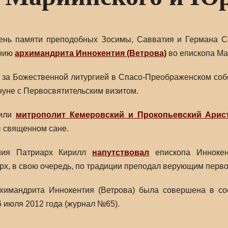
 день памяти преподобных Зосимы, Савватия и Германа 
онию
архимандрита Иннокентия (Ветрова)
во епископа Ма
 за Божественной литургией в Спасо-Преображенском соб
уне с Первосвятительским визитом.
жили
митрополит Кемеровский и Прокопьевский Арис
в священном сане.
ения Патриарх Кирилл
напутствовал
епископа Иннокен
х, в свою очередь, по традиции преподал верующим перво
рхимандрита Иннокентия (Ветрова) была совершена в с
 июля 2012 года (журнал №65).