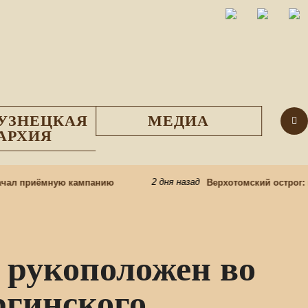
УЗНЕЦКАЯ
МЕДИА
АРХИЯ
2 дня назад
ал приёмную кампанию
Верхотомский острог: в 
 рукоположен во
ргинского