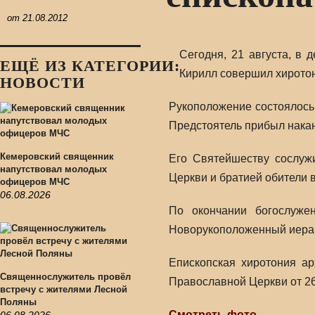
от
21.08.2012
Сегодня, 21 августа, в
ЕЩЁ ИЗ КАТЕГОРИИ:
Кирилл совершил хирот
НОВОСТИ
Рукоположение состоялось
Предстоятель прибыл накан
Кемеровский священник
Его Святейшеству сослу
напутствовал молодых
Церкви и братией обители 
офицеров МЧС
06.08.2026
По окончании богослуж
Новорукоположенный иерар
Епископская хиротония а
Священнослужитель провёл
Православной Церкви от 26
встречу с жителями Лесной
Поляны
Смотреть фото