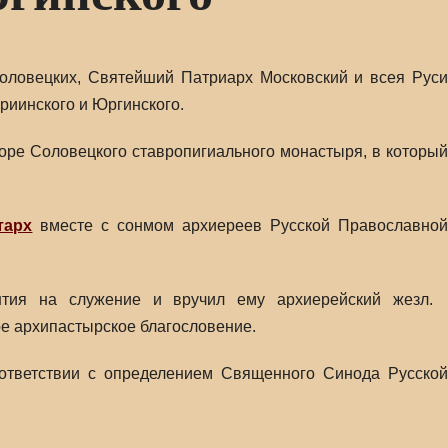
Соловецких, Святейший Патриарх Московский и всея Руси
риинского и Юргинского.
оре Соловецкого ставропигиального монастыря, в который
тарх
вместе с сонмом архиереев Русской Православно
тия на служение и вручил ему архиерейский жезл.
е архипастырское благословение.
оответствии с определением Священного Синода Русской