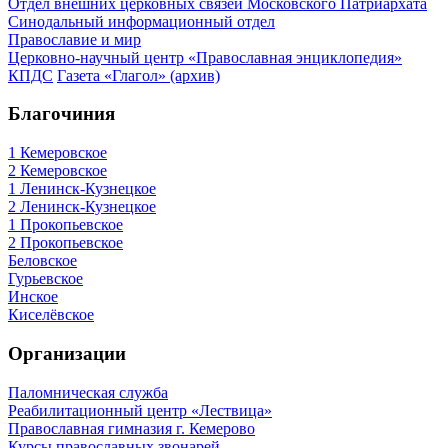
Отдел внешних церковных связей Московского Патриархата
Синодальный информационный отдел
Православие и мир
Церковно-научный центр «Православная энциклопедия»
КПДС
Газета «Глагол» (архив)
Благочиния
1 Кемеровское
2 Кемеровское
1 Ленинск-Кузнецкое
2 Ленинск-Кузнецкое
1 Прокопьевское
2 Прокопьевское
Беловское
Гурьевское
Инское
Киселёвское
Организации
Паломническая служба
Реабилитационный центр «Лествица»
Православная гимназия г. Кемерово
Курсы православных звонарей