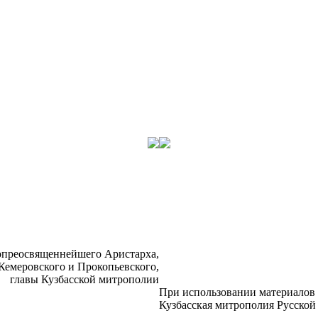
­прео­свя­щен­ней­ше­го Ари­стар­ха,
Ке­ме­ров­ско­го и Про­ко­пьев­ско­го,
гла­вы Куз­бас­ской мит­ро­по­лии
При ис­поль­зо­ва­нии ма­те­ри­а­ло
Куз­бас­ская мит­ро­по­лия Рус­ско