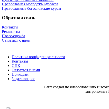
Православная молодёжь Кузбасса
Православные богословские курсы
Обратная связь
Контакты
Реквизиты
Пресс-служба
Связаться с нами
Политика конфиденциальности
Контакты
ОПК
Связаться с нами
Приходам
Задать вопрос
Сайт со­здан по бла­го­сло­ве­нию Вы­со­ко
мит­ро­по­ли­та 