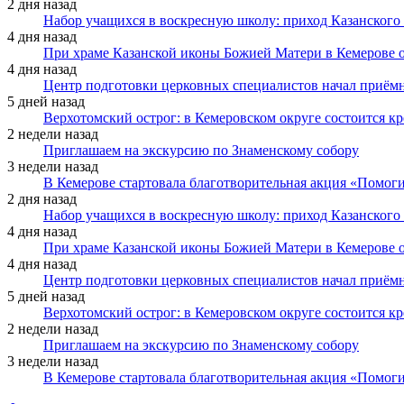
2 дня назад
Набор учащихся в воскресную школу: приход Казанского
4 дня назад
При храме Казанской иконы Божией Матери в Кемерове 
4 дня назад
Центр подготовки церковных специалистов начал приё
5 дней назад
Верхотомский острог: в Кемеровском округе состоится к
2 недели назад
Приглашаем на экскурсию по Знаменскому собору
3 недели назад
В Кемерове стартовала благотворительная акция «Помоги
2 дня назад
Набор учащихся в воскресную школу: приход Казанского
4 дня назад
При храме Казанской иконы Божией Матери в Кемерове 
4 дня назад
Центр подготовки церковных специалистов начал приё
5 дней назад
Верхотомский острог: в Кемеровском округе состоится к
2 недели назад
Приглашаем на экскурсию по Знаменскому собору
3 недели назад
В Кемерове стартовала благотворительная акция «Помоги