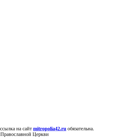
в ссыл­ка на сайт
mitropolia42.ru
обя­за­тель­на.
й Пра­во­слав­ной Церк­ви