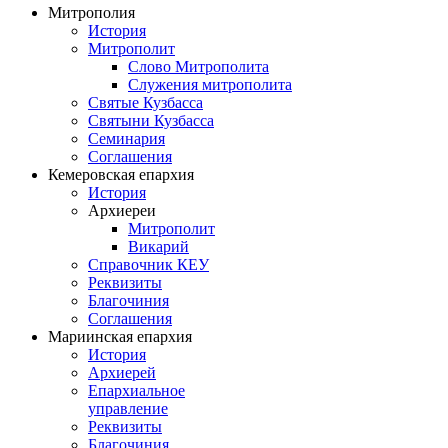
Митрополия
История
Митрополит
Слово Митрополита
Служения митрополита
Святые Кузбасса
Святыни Кузбасса
Семинария
Соглашения
Кемеровская епархия
История
Архиереи
Митрополит
Викарий
Справочник КЕУ
Реквизиты
Благочиния
Соглашения
Мариинская епархия
История
Архиерей
Епархиальное
управление
Реквизиты
Благочиния