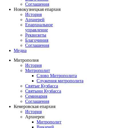
Соглашения
Новокузнецкая епархия
История
Архиерей
Епархиальное
управление
Реквизиты
Благочиния
Соглашения
Медиа
Митрополия
История
Митрополит
Слово Митрополита
Служения митрополита
Святые Кузбасса
Святыни Кузбасса
Семинария
Соглашения
Кемеровская епархия
История
Архиереи
Митрополит
Викарий