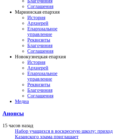
Благочиния
Соглашения
Мариинская епархия
История
Архиерей
Епархиальное
управление
Реквизиты
Благочиния
Соглашения
Новокузнецкая епархия
История
Архиерей
Епархиальное
управление
Реквизиты
Благочиния
Соглашения
Медиа
Анонсы
15 часов назад
Набор учащихся в воскресную школу: приход
Казанского храма приглашает