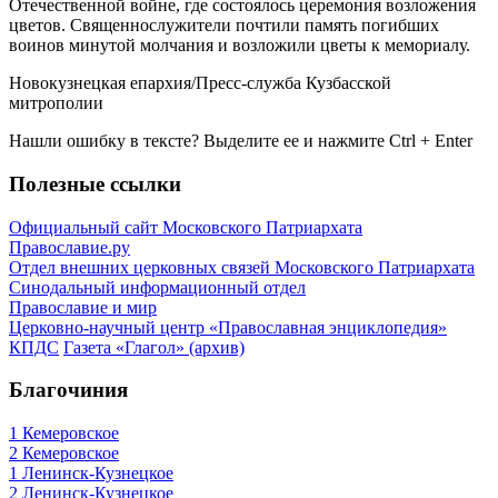
Отечественной войне, где состоялось церемония возложения
цветов. Священнослужители почтили память погибших
воинов минутой молчания и возложили цветы к мемориалу.
Новокузнецкая епархия/Пресс-служба Кузбасской
митрополии
Нашли ошибку в тексте? Выделите ее и нажмите
Ctrl
+
Enter
Полезные ссылки
Официальный сайт Московского Патриархата
Православие.ру
Отдел внешних церковных связей Московского Патриархата
Синодальный информационный отдел
Православие и мир
Церковно-научный центр «Православная энциклопедия»
КПДС
Газета «Глагол» (архив)
Благочиния
1 Кемеровское
2 Кемеровское
1 Ленинск-Кузнецкое
2 Ленинск-Кузнецкое