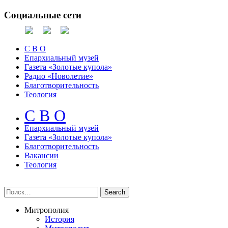
Социальные сети
С В О
Епархиальный музей
Газета «Золотые купола»
Радио «Новолетие»
Благотворительность
Теология
С В О
Епархиальный музeй
Газета «Золотые купола»
Благотворительность
Вакансии
Теология
Митрополия
История