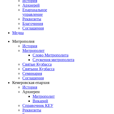
История
Архиерей
Епархиальное
управление
Реквизиты
Благочиния
Соглашения
Медиа
Митрополия
История
Митрополит
Слово Митрополита
Служения митрополита
Святые Кузбасса
Святыни Кузбасса
Семинария
Соглашения
Кемеровская епархия
История
Архиереи
Митрополит
Викарий
Справочник КЕУ
Реквизиты