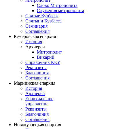
Митрополит
Слово Митрополита
Служения митрополита
Святые Кузбасса
Святыни Кузбасса
Семинария
Соглашения
Кемеровская епархия
История
Архиереи
Митрополит
Викарий
Справочник КЕУ
Реквизиты
Благочиния
Соглашения
Мариинская епархия
История
Архиерей
Епархиальное
управление
Реквизиты
Благочиния
Соглашения
Новокузнецкая епархия