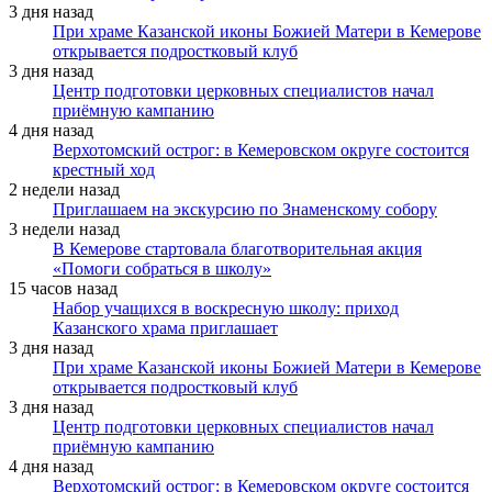
3 дня назад
При храме Казанской иконы Божией Матери в Кемерове
открывается подростковый клуб
3 дня назад
Центр подготовки церковных специалистов начал
приёмную кампанию
4 дня назад
Верхотомский острог: в Кемеровском округе состоится
крестный ход
2 недели назад
Приглашаем на экскурсию по Знаменскому собору
3 недели назад
В Кемерове стартовала благотворительная акция
«Помоги собраться в школу»
15 часов назад
Набор учащихся в воскресную школу: приход
Казанского храма приглашает
3 дня назад
При храме Казанской иконы Божией Матери в Кемерове
открывается подростковый клуб
3 дня назад
Центр подготовки церковных специалистов начал
приёмную кампанию
4 дня назад
Верхотомский острог: в Кемеровском округе состоится