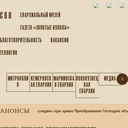
С В О
ЕПАРХИАЛЬНЫЙ МУЗEЙ
ГАЗЕТА «ЗОЛОТЫЕ КУПОЛА»
БЛАГОТВОРИТЕЛЬНОСТЬ
ВАКАНСИИ
ТЕОЛОГИЯ
МИТРОПОЛИ
КЕМЕРОВСК
МАРИИНСКА
НОВОКУЗНЕЦ
МЕДИА
Я
АЯ ЕПАРХИЯ
Я ЕПАРХИЯ
КАЯ
ЕПАРХИЯ
АНОНСЫ
льтурный центр «Наследие» при храме Преображения Господня объ