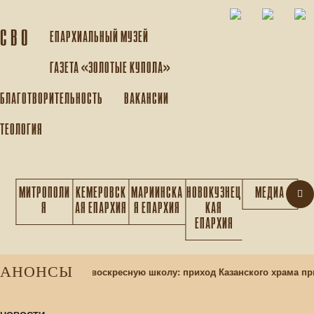
С В О
ЕПАРХИАЛЬНЫЙ МУЗEЙ
ГАЗЕТА «ЗОЛОТЫЕ КУПОЛА»
БЛАГОТВОРИТЕЛЬНОСТЬ
ВАКАНСИИ
ТЕОЛОГИЯ
МИТРОПОЛИ
КЕМЕРОВСК
МАРИИНСКА
НОВОКУЗНЕЦ
МЕДИА
Я
АЯ ЕПАРХИЯ
Я ЕПАРХИЯ
КАЯ
ЕПАРХИЯ
АНОНСЫ
Набор учащихся в воскресную школу: приход Казанского храма пр