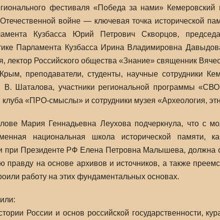
егионального фестиваля «Победа за нами» Кемеровский г
Отечественной войне — ключевая точка исторической пам
ламента Кузбасса Юрий Петрович Скворцов, председа
тике Парламента Кузбасса Ирина Владимировна Давыдов
я, лектор Российского общества «Знание» священник Вяче
рым, преподаватели, студенты, научные сотрудники Кем
и В. Шаталова, участники региональной программы «СВОи
и клуба «ПРО-смыслы» и сотрудники музея «Археология, эт
слове Мария Геннадьевна Леухова подчеркнула, что с м
менная национальная школа исторической памяти, ка
и при Президенте РФ Елена Петровна Малышева, должна о
ю правду на основе архивов и источников, а также преемс
роили работу на этих фундаментальных основах.
или:
стории России и основ российской государственности, кур