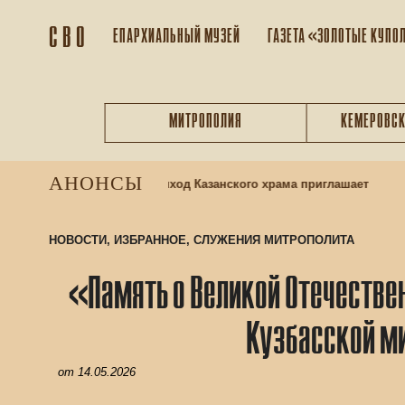
С В О
ЕПАРХИАЛЬНЫЙ МУЗEЙ
ГАЗЕТА «ЗОЛОТЫЕ КУПО
МИТРОПОЛИЯ
КЕМЕРОВСК
АНОНСЫ
2
 воскресную школу: приход Казанского храма приглашает
НОВОСТИ
,
ИЗБРАННОЕ
,
СЛУЖЕНИЯ МИТРОПОЛИТА
«Память о Великой Отечестве
Кузбасской ми
от
14.05.2026