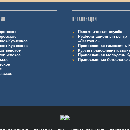
НИЯ
ОРГАНИЗАЦИИ
еровское
Паломническая служба
еровское
Реабилитационный центр
инск-Кузнецкое
«Лествица»
инск-Кузнецкое
Православная гимназия г.
копьевское
Курсы православных звон
копьевское
Православная молодёжь К
ское
Православные богословск
вское
е
ёвское