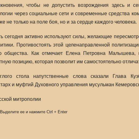
икновения, чтобы не допустить возрождения здесь и сей
логии через социальные сети и современные средства ко
же не только на поле боя, но и за сердце каждого человека.
ь сегодня активно используют силы, желающие пересмотр
литики. Противостоять этой целенаправленной политизац
о общества. Как отмечает Елена Петровна Малышева, 
ную позицию, которая позволит им самостоятельно отличат
глого стола напутственные слова сказали Глава Куз
тарх и муфтий Духовного управления мусульман Кемеровско
сской митрополии
 Выделите ее и нажмите
Ctrl
+
Enter