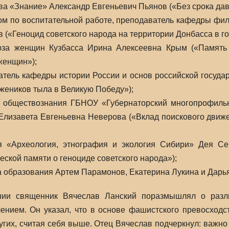
а «Знание» Александр Евгеньевич Пьянов («Без срока давн
ом по воспитательной работе, преподаватель кафедры фи
 («Геноцид советского народа на территории Донбасса в г
юза женщин Кузбасса Ирина Алексеевна Крым («Память 
женщин»);
атель кафедры истории России и основ российской госуд
жеников тыла в Великую Победу»);
 и обществознания ГБНОУ «Губернаторский многопрофильн
Елизавета Евгеньевна Неверова («Вклад поискового движ
ея «Археология, этнография и экология Сибири» Дея С
ской памяти о геноциде советского народа»);
та образования Артем Парамонов, Екатерина Лукина и Дарь
нии священник Вячеслав Ланский поразмышлял о раз
нием. Он указал, что в основе фашистского превосходст
угих, считая себя выше. Отец Вячеслав подчеркнул: важно