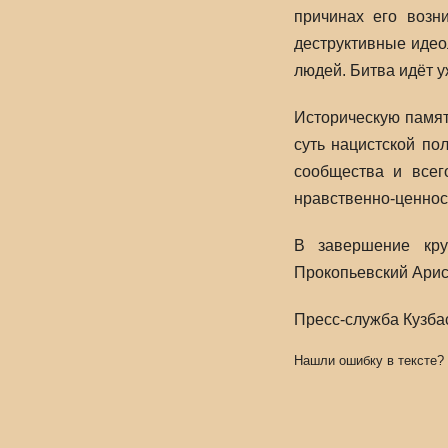
причинах его возн
деструктивные идео
людей. Битва идёт у
Историческую памят
суть нацистской по
сообщества и всег
нравственно-ценност
В завершение кру
Прокопьевский Арис
Пресс-служба Кузба
Нашли ошибку в тексте?