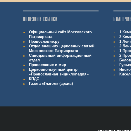
ПОЛЕЗНЫЕ ССЫЛКИ
БЛАГОЧИ
Официальный сайт Московского
1 Кем
Патриархата
2 Кем
Православие.ру
1 Лен
Отдел внешних церковных связей
2 Лен
Московского Патриархата
1 Про
Синодальный информационный
2 Про
отдел
Белов
Православие и мир
Гурье
Церковно-научный центр
Инско
«Православная энциклопедия»
Кисел
КПДС
Газета «Глагол» (архив)