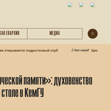
КАЯ ЕПАРХИЯ
МЕДИА
2 дня назад
открывается подростковый клуб
Центр подготов
ической памяти»: духовенство
 столе в КемГУ