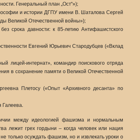
ости. Генеральный план „Ост“»);
лософии и истории ДГПУ имени В. Шаталова Сергей
оды Великой Отечественной войны»);
без срока давности: к 85-летию Антифашистского
арственности Евгений Юрьевич Стародубцев («Вклад
ый лицей-интернат», командир поискового отряда
ения в сохранение памяти о Великой Отечественной
ергеевна Плетосу («Опыт «Архивного десанта» по
я Галеева.
личии между идеологией фашизма и нормальным
ва лежит грех гордыни – когда человек или нация
 не только осуждать фашизм, но и извлекать уроки о