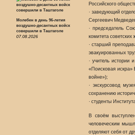
Российского обществ
· заведующий отдел
Сергеевич Медведев
Молебен в день 96-летия
воздушно-десантных войск
· председатель Со
совершили в Таштаголе
комитета советских 
07.08.2026
· старший преподав
эвакуированных тру
· учитель истории
«Поисковая искра» 
войне»);
· экскурсовод муз
сохранению историче
· студенты Институ
В своём выступле
человеческим мышле
отделяют себя от др