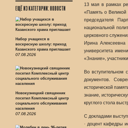
13 мая в рамках р
ЕЩЁ ИЗ КАТЕГОРИИ: НОВОСТИ
«Память о Великой 
председателя Пар
национальной поли
церковного служени
Набор учащихся в
Ирина Алексеевна К
воскресную школу: приход
Казанского храма приглашает
университета имен
07.08.2026
«Знание», участник
Во вступительном 
документов. Совре
исторической памят
Новокузнецкий священник
знание, историческу
посетил Комплексный центр
круглого стола выст
социального обслуживания
населения
07.08.2026
С докладами выступ
· доцент кафедры и