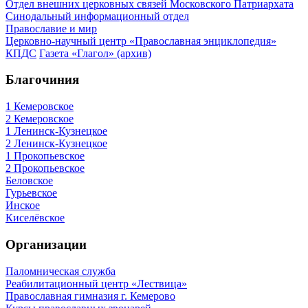
Отдел внешних церковных связей Московского Патриархата
Синодальный информационный отдел
Православие и мир
Церковно-научный центр «Православная энциклопедия»
КПДС
Газета «Глагол» (архив)
Благочиния
1 Кемеровское
2 Кемеровское
1 Ленинск-Кузнецкое
2 Ленинск-Кузнецкое
1 Прокопьевское
2 Прокопьевское
Беловское
Гурьевское
Инское
Киселёвское
Организации
Паломническая служба
Реабилитационный центр «Лествица»
Православная гимназия г. Кемерово