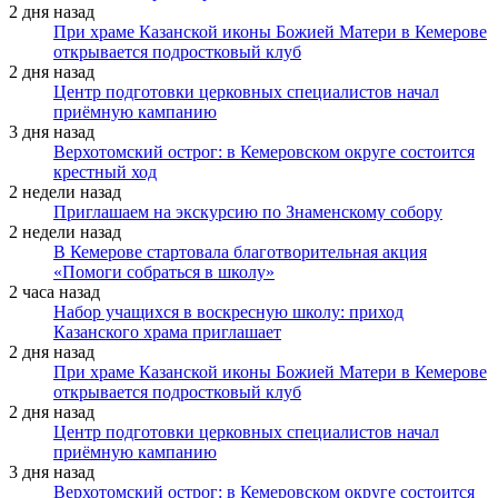
2 дня назад
При храме Казанской иконы Божией Матери в Кемерове
открывается подростковый клуб
2 дня назад
Центр подготовки церковных специалистов начал
приёмную кампанию
3 дня назад
Верхотомский острог: в Кемеровском округе состоится
крестный ход
2 недели назад
Приглашаем на экскурсию по Знаменскому собору
2 недели назад
В Кемерове стартовала благотворительная акция
«Помоги собраться в школу»
2 часа назад
Набор учащихся в воскресную школу: приход
Казанского храма приглашает
2 дня назад
При храме Казанской иконы Божией Матери в Кемерове
открывается подростковый клуб
2 дня назад
Центр подготовки церковных специалистов начал
приёмную кампанию
3 дня назад
Верхотомский острог: в Кемеровском округе состоится