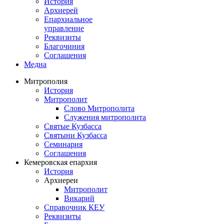
История
Архиерей
Епархиальное
управление
Реквизиты
Благочиния
Соглашения
Медиа
Митрополия
История
Митрополит
Слово Митрополита
Служения митрополита
Святые Кузбасса
Святыни Кузбасса
Семинария
Соглашения
Кемеровская епархия
История
Архиереи
Митрополит
Викарий
Справочник КЕУ
Реквизиты