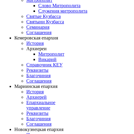
Митрополит
Слово Митрополита
Служения митрополита
Святые Кузбасса
Святыни Кузбасса
Семинария
Соглашения
Кемеровская епархия
История
Архиереи
Митрополит
Викарий
Справочник КЕУ
Реквизиты
Благочиния
Соглашения
Мариинская епархия
История
Архиерей
Епархиальное
управление
Реквизиты
Благочиния
Соглашения
Новокузнецкая епархия