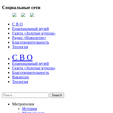
Социальные сети
С В О
Епархиальный музей
Газета «Золотые купола»
Радио «Новолетие»
Благотворительность
Теология
С В О
Епархиальный музeй
Газета «Золотые купола»
Благотворительность
Вакансии
Теология
Митрополия
История