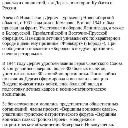
роль таких личностей, как Дергач, в истории Кузбасса и
России.
Алексей Николаевич Дергач – уроженец Новосибирской
области, с 1931 года жил в Кемерове. В июне 1941 г. был
призван на фронт. Участвовал в обороне Ленинграда, а также
в Белорусской, Прибалтийской и Восточно-Прусской
операциях. Немецкие лётчики узнавали его по характерной
бороде и дали ему прозвище «Фольбарт» («Борода»). При
сообщении о появлении «Бороды» в воздухе противник
спешно ретировался.
В 1944 году Дергач удостоен звания Героя Советского Союза.
К концу войны совершил более 300 боевых вылетов,
уничтожил около 30 самолётов противника. После войны
полковник Дергач сформировал и возглавил авиацию
Воздушно-десантных войск, внёс большой вклад в
подготовку лётных кадров и военно-патриотическое
воспитание.
За богослужением молились представители общественных
организаций, члены проекта «Вершины воинской славы»,
участники туристско-патриотического форума «Вершины
воинской славы: тропою Героев», молодёжные
патриотические объединения Кемерова и Новокузнецка.