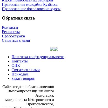
Курсы православных звонарей
Православная молодёжь Кузбасса
Православные богословские курсы
Обратная связь
Контакты
Реквизиты
Пресс-служба
Связаться с нами
Политика конфиденциальности
Контакты
ОПК
Связаться с нами
Приходам
Задать вопрос
Сайт со­здан по бла­го­сло­ве­нию
Вы­со­ко­прео­свя­щен­ней­ше­го
Ари­стар­ха,
мит­ро­по­ли­та Ке­ме­ров­ско­го и
Про­ко­пьев­ско­го,