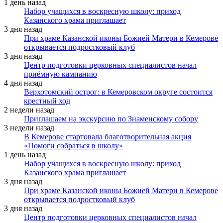
1 день назад
Набор учащихся в воскресную школу: приход
Казанского храма приглашает
3 дня назад
При храме Казанской иконы Божией Матери в Кемерове
открывается подростковый клуб
3 дня назад
Центр подготовки церковных специалистов начал
приёмную кампанию
4 дня назад
Верхотомский острог: в Кемеровском округе состоится
крестный ход
2 недели назад
Приглашаем на экскурсию по Знаменскому собору
3 недели назад
В Кемерове стартовала благотворительная акция
«Помоги собраться в школу»
1 день назад
Набор учащихся в воскресную школу: приход
Казанского храма приглашает
3 дня назад
При храме Казанской иконы Божией Матери в Кемерове
открывается подростковый клуб
3 дня назад
Центр подготовки церковных специалистов начал