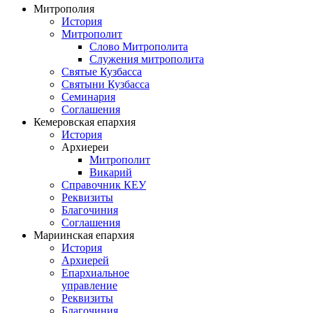
Митрополия
История
Митрополит
Слово Митрополита
Служения митрополита
Святые Кузбасса
Святыни Кузбасса
Семинария
Соглашения
Кемеровская епархия
История
Архиереи
Митрополит
Викарий
Справочник КЕУ
Реквизиты
Благочиния
Соглашения
Мариинская епархия
История
Архиерей
Епархиальное
управление
Реквизиты
Благочиния