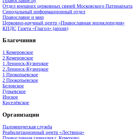
Православие.ру
Отдел внешних церковных связей Московского Патриархата
Синодальный информационный отдел
Православие и мир
Церковно-научный центр «Православная энциклопедия»
КПДС
Газета «Глагол» (архив)
Благочиния
1 Кемеровское
2 Кемеровское
1 Ленинск-Кузнецкое
2 Ленинск-Кузнецкое
1 Прокопьевское
2 Прокопьевское
Беловское
Гурьевское
Инское
Киселёвское
Организации
Паломническая служба
Реабилитационный центр «Лествица»
Православная гимназия г. Кемерово