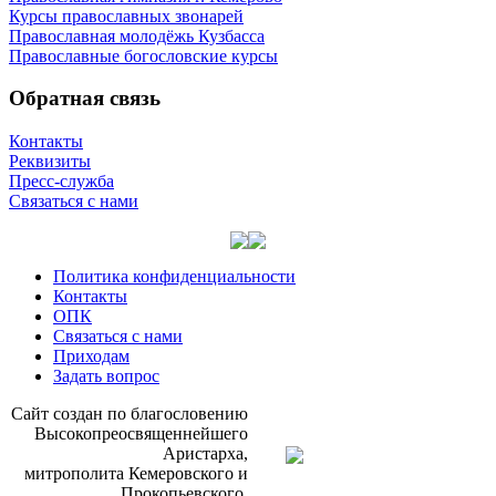
Курсы православных звонарей
Православная молодёжь Кузбасса
Православные богословские курсы
Обратная связь
Контакты
Реквизиты
Пресс-служба
Связаться с нами
Политика конфиденциальности
Контакты
ОПК
Связаться с нами
Приходам
Задать вопрос
Сайт со­здан по бла­го­сло­ве­нию
Вы­со­ко­прео­свя­щен­ней­ше­го
Ари­стар­ха,
мит­ро­по­ли­та Ке­ме­ров­ско­го и
Про­ко­пьев­ско­го,