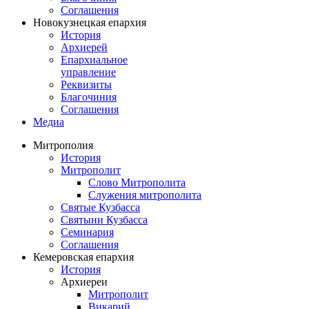
Соглашения
Новокузнецкая епархия
История
Архиерей
Епархиальное
управление
Реквизиты
Благочиния
Соглашения
Медиа
Митрополия
История
Митрополит
Слово Митрополита
Служения митрополита
Святые Кузбасса
Святыни Кузбасса
Семинария
Соглашения
Кемеровская епархия
История
Архиереи
Митрополит
Викарий