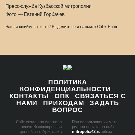
Пресс-служба Кузбасской митрополии
Фото — Евгений Горбачев
Нашли ошибку в тексте? Выделите ее и нажмите
Ctrl
+
Enter
ПОЛИТИКА
КОНФИДЕНЦИАЛЬНОСТИ
КОНТАКТЫ
ОПК
СВЯЗАТЬСЯ С
НАМИ
ПРИХОДАМ
ЗАДАТЬ
ВОПРОС
Сайт со­здан по бла­го­сло­
При ис­поль­зо­ва­нии ма­те­
ве­нию Вы­со­ко­прео­свя­
ри­а­лов ссыл­ка на сайт
щен­ней­ше­го Ари­стар­ха,
mitropolia42.ru
обя­за­