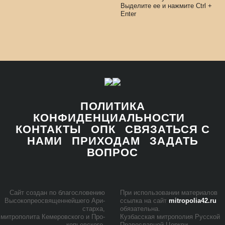
Выделите ее и нажмите
Ctrl
+
Enter
ПОЛИТИКА
КОНФИДЕНЦИАЛЬНОСТИ
КОНТАКТЫ
ОПК
СВЯЗАТЬСЯ С
НАМИ
ПРИХОДАМ
ЗАДАТЬ
ВОПРОС
Сайт со­здан по бла­го­сло­ве­нию
При ис­поль­зо­ва­нии ма­те­ри­а­лов
Вы­со­ко­прео­свя­щен­ней­ше­го Ари­
ссыл­ка на сайт
mitropolia42.ru
стар­ха,
обя­за­тель­на.
мит­ро­по­ли­та Ке­ме­ров­ско­го и Про­
Куз­бас­ская мит­ро­по­лия Рус­ской
ко­пьев­ско­го,
Пра­во­слав­ной Церк­ви