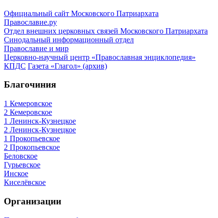
Официальный сайт Московского Патриархата
Православие.ру
Отдел внешних церковных связей Московского Патриархата
Синодальный информационный отдел
Православие и мир
Церковно-научный центр «Православная энциклопедия»
КПДС
Газета «Глагол» (архив)
Благочиния
1 Кемеровское
2 Кемеровское
1 Ленинск-Кузнецкое
2 Ленинск-Кузнецкое
1 Прокопьевское
2 Прокопьевское
Беловское
Гурьевское
Инское
Киселёвское
Организации