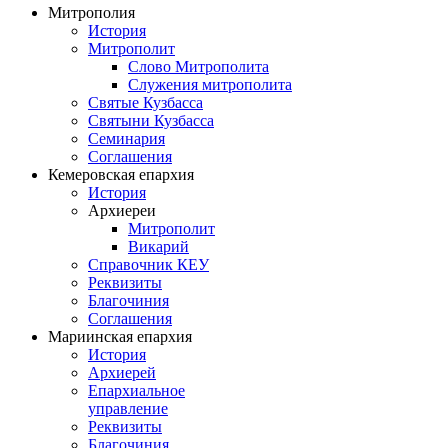
Митрополия
История
Митрополит
Слово Митрополита
Служения митрополита
Святые Кузбасса
Святыни Кузбасса
Семинария
Соглашения
Кемеровская епархия
История
Архиереи
Митрополит
Викарий
Справочник КЕУ
Реквизиты
Благочиния
Соглашения
Мариинская епархия
История
Архиерей
Епархиальное
управление
Реквизиты
Благочиния