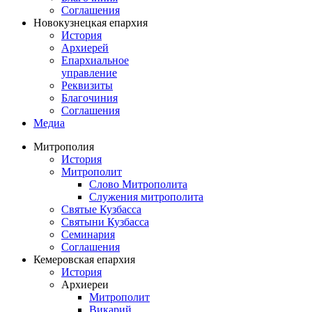
Соглашения
Новокузнецкая епархия
История
Архиерей
Епархиальное
управление
Реквизиты
Благочиния
Соглашения
Медиа
Митрополия
История
Митрополит
Слово Митрополита
Служения митрополита
Святые Кузбасса
Святыни Кузбасса
Семинария
Соглашения
Кемеровская епархия
История
Архиереи
Митрополит
Викарий