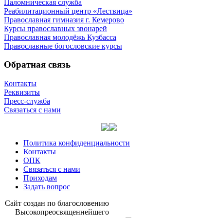
Паломническая служба
Реабилитационный центр «Лествица»
Православная гимназия г. Кемерово
Курсы православных звонарей
Православная молодёжь Кузбасса
Православные богословские курсы
Обратная связь
Контакты
Реквизиты
Пресс-служба
Связаться с нами
Политика конфиденциальности
Контакты
ОПК
Связаться с нами
Приходам
Задать вопрос
Сайт со­здан по бла­го­сло­ве­нию
Вы­со­ко­прео­свя­щен­ней­ше­го