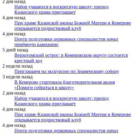
2 дня назад
Набор учащихся в воскресную школу: приход
Казанского храма приглашает
4 дня назад
При храме Казанской иконы Божией Матери в Кемерове
открывается подростковый клуб
4 дня назад
Центр подготовки церковных специалистов начал
приёмную кампанию
5 дней назад
Верхотомский острог: в Кемеровском округе состоится
крестный ход
2 недели назад
Приглашаем на экскурсию по Знаменскому собору
3 недели назад
В Кемерове стартовала благотворительная акция
«Помоги собраться в школу»
2 дня назад
Набор учащихся в воскресную школу: приход
Казанского храма приглашает
4 дня назад
При храме Казанской иконы Божией Матери в Кемерове
открывается подростковый клуб
4 дня назад
Центр подготовки церковных специалистов начал