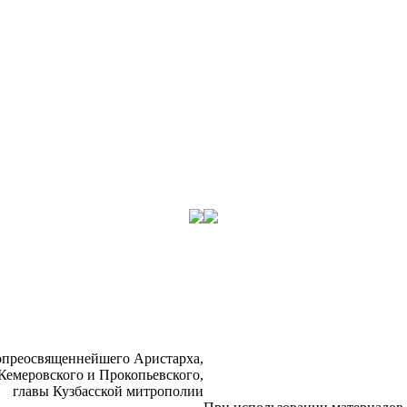
­прео­свя­щен­ней­ше­го Ари­стар­ха,
Ке­ме­ров­ско­го и Про­ко­пьев­ско­го,
гла­вы Куз­бас­ской мит­ро­по­лии