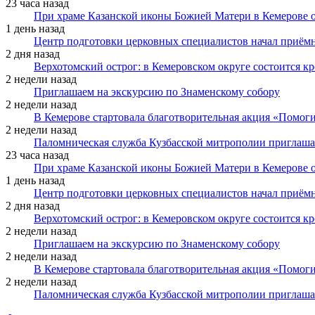
23 часа назад
При храме Казанской иконы Божией Матери в Кемерове 
1 день назад
Центр подготовки церковных специалистов начал приё
2 дня назад
Верхотомский острог: в Кемеровском округе состоится к
2 недели назад
Приглашаем на экскурсию по Знаменскому собору
2 недели назад
В Кемерове стартовала благотворительная акция «Помоги
2 недели назад
Паломническая служба Кузбасской митрополии приглаша
23 часа назад
При храме Казанской иконы Божией Матери в Кемерове 
1 день назад
Центр подготовки церковных специалистов начал приё
2 дня назад
Верхотомский острог: в Кемеровском округе состоится к
2 недели назад
Приглашаем на экскурсию по Знаменскому собору
2 недели назад
В Кемерове стартовала благотворительная акция «Помоги
2 недели назад
Паломническая служба Кузбасской митрополии приглаша