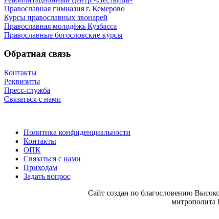
Православная гимназия г. Кемерово
Курсы православных звонарей
Православная молодёжь Кузбасса
Православные богословские курсы
Обратная связь
Контакты
Реквизиты
Пресс-служба
Связаться с нами
Политика конфиденциальности
Контакты
ОПК
Связаться с нами
Приходам
Задать вопрос
Сайт со­здан по бла­го­сло­ве­нию Вы­со­ко
мит­ро­по­ли­та 