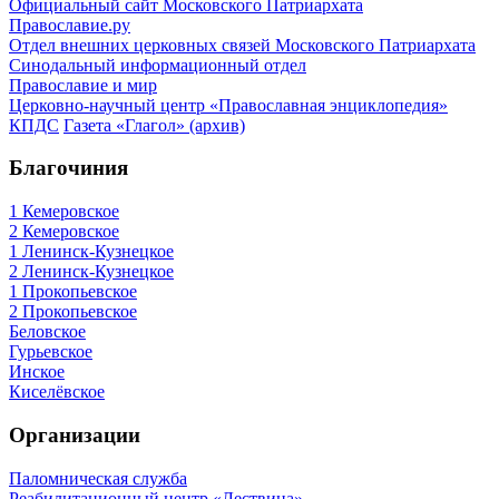
Официальный сайт Московского Патриархата
Православие.ру
Отдел внешних церковных связей Московского Патриархата
Синодальный информационный отдел
Православие и мир
Церковно-научный центр «Православная энциклопедия»
КПДС
Газета «Глагол» (архив)
Благочиния
1 Кемеровское
2 Кемеровское
1 Ленинск-Кузнецкое
2 Ленинск-Кузнецкое
1 Прокопьевское
2 Прокопьевское
Беловское
Гурьевское
Инское
Киселёвское
Организации
Паломническая служба
Реабилитационный центр «Лествица»