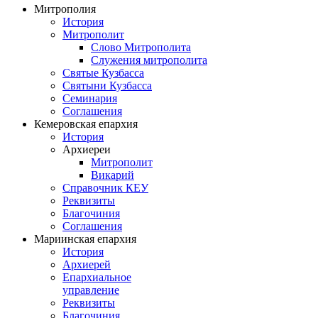
Митрополия
История
Митрополит
Слово Митрополита
Служения митрополита
Святые Кузбасса
Святыни Кузбасса
Семинария
Соглашения
Кемеровская епархия
История
Архиереи
Митрополит
Викарий
Справочник КЕУ
Реквизиты
Благочиния
Соглашения
Мариинская епархия
История
Архиерей
Епархиальное
управление
Реквизиты
Благочиния