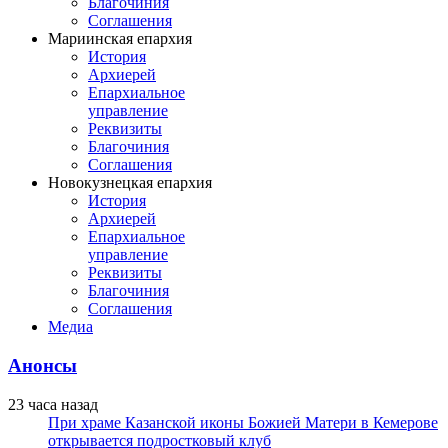
Благочиния
Соглашения
Мариинская епархия
История
Архиерей
Епархиальное
управление
Реквизиты
Благочиния
Соглашения
Новокузнецкая епархия
История
Архиерей
Епархиальное
управление
Реквизиты
Благочиния
Соглашения
Медиа
Анонсы
23 часа назад
При храме Казанской иконы Божией Матери в Кемерове
открывается подростковый клуб