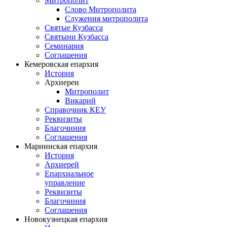
Митрополит
Слово Митрополита
Служения митрополита
Святые Кузбасса
Святыни Кузбасса
Семинария
Соглашения
Кемеровская епархия
История
Архиереи
Митрополит
Викарий
Справочник КЕУ
Реквизиты
Благочиния
Соглашения
Мариинская епархия
История
Архиерей
Епархиальное
управление
Реквизиты
Благочиния
Соглашения
Новокузнецкая епархия