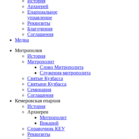
История
Архиерей
Епархиальное
управление
Реквизиты
Благочиния
Соглашения
Медиа
Митрополия
История
Митрополит
Слово Митрополита
Служения митрополита
Святые Кузбасса
Святыни Кузбасса
Семинария
Соглашения
Кемеровская епархия
История
Архиереи
Митрополит
Викарий
Справочник КЕУ
Реквизиты