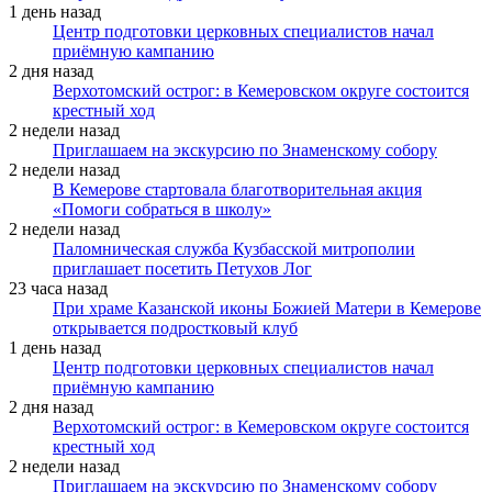
1 день назад
Центр подготовки церковных специалистов начал
приёмную кампанию
2 дня назад
Верхотомский острог: в Кемеровском округе состоится
крестный ход
2 недели назад
Приглашаем на экскурсию по Знаменскому собору
2 недели назад
В Кемерове стартовала благотворительная акция
«Помоги собраться в школу»
2 недели назад
Паломническая служба Кузбасской митрополии
приглашает посетить Петухов Лог
23 часа назад
При храме Казанской иконы Божией Матери в Кемерове
открывается подростковый клуб
1 день назад
Центр подготовки церковных специалистов начал
приёмную кампанию
2 дня назад
Верхотомский острог: в Кемеровском округе состоится
крестный ход
2 недели назад
Приглашаем на экскурсию по Знаменскому собору