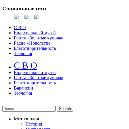
Социальные сети
С В О
Епархиальный музей
Газета «Золотые купола»
Радио «Новолетие»
Благотворительность
Теология
С В О
Епархиальный музeй
Газета «Золотые купола»
Благотворительность
Вакансии
Теология
Митрополия
История