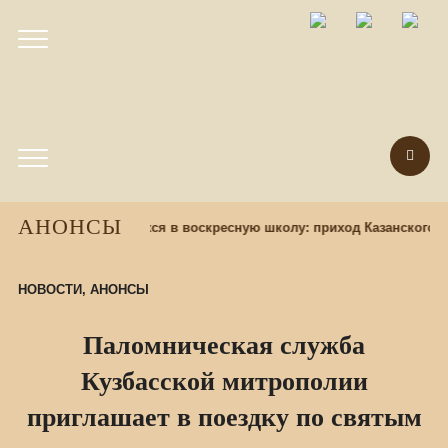
АНОНСЫ
я назад
Набор учащихся в воскресную школу: приход Казанского х
НОВОСТИ
,
АНОНСЫ
Паломническая служба
Кузбасской митрополии
приглашает в поездку по святым