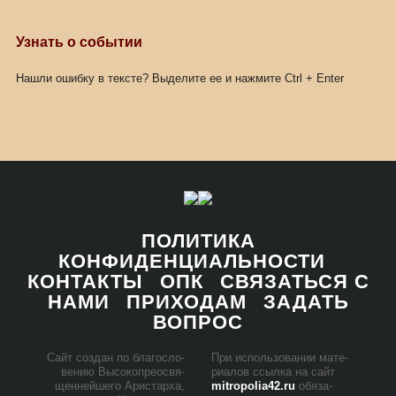
Узнать о событии
Нашли ошибку в тексте? Выделите ее и нажмите
Ctrl
+
Enter
ПОЛИТИКА
КОНФИДЕНЦИАЛЬНОСТИ
КОНТАКТЫ
ОПК
СВЯЗАТЬСЯ С
НАМИ
ПРИХОДАМ
ЗАДАТЬ
ВОПРОС
Сайт со­здан по бла­го­сло­
При ис­поль­зо­ва­нии ма­те­
ве­нию Вы­со­ко­прео­свя­
ри­а­лов ссыл­ка на сайт
щен­ней­ше­го Ари­стар­ха,
mitropolia42.ru
обя­за­