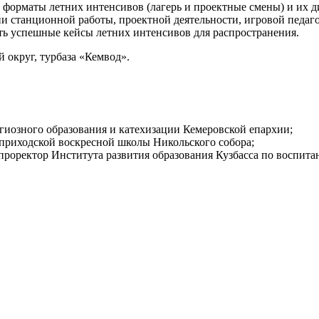
 форматы летних интенсивов (лагерь и проектные смены) и их 
ии станционной работы, проектной деятельности, игровой педаг
ать успешные кейсы летних интенсивов для распространения.
 округ, турбаза «Кемвод».
игиозного образования и катехизации Кемеровской епархии;
-приходской воскресной школы Никольского собора;
проректор Института развития образования Кузбасса по воспит