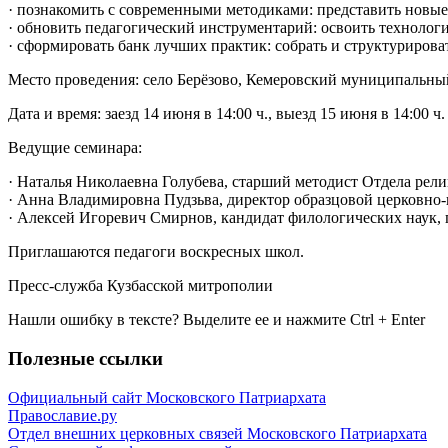
· познакомить с современными методиками: представить новые
· обновить педагогический инструментарий: освоить технолог
· сформировать банк лучших практик: собрать и структуриров
Место проведения: село Берёзово, Кемеровский муниципальный
Дата и время: заезд 14 июня в 14:00 ч., выезд 15 июня в 14:00 ч.
Ведущие семинара:
· Наталья Николаевна Голубева, старший методист Отдела рел
· Анна Владимировна Пудзьва, директор образцовой церковно
· Алексей Игоревич Смирнов, кандидат филологических наук, 
Приглашаются педагоги воскресных школ.
Пресс-служба Кузбасской митрополии
Нашли ошибку в тексте? Выделите ее и нажмите
Ctrl
+
Enter
Полезные ссылки
Официальный сайт Московского Патриархата
Православие.ру
Отдел внешних церковных связей Московского Патриархата