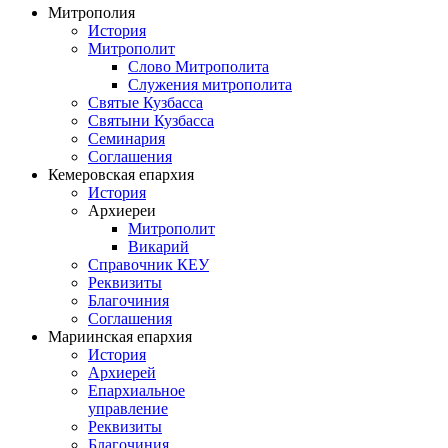
Митрополия
История
Митрополит
Слово Митрополита
Служения митрополита
Святые Кузбасса
Святыни Кузбасса
Семинария
Соглашения
Кемеровская епархия
История
Архиереи
Митрополит
Викарий
Справочник КЕУ
Реквизиты
Благочиния
Соглашения
Мариинская епархия
История
Архиерей
Епархиальное
управление
Реквизиты
Благочиния