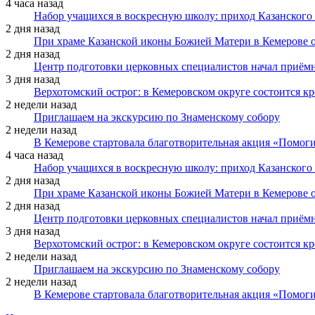
4 часа назад
Набор учащихся в воскресную школу: приход Казанского
2 дня назад
При храме Казанской иконы Божией Матери в Кемерове 
2 дня назад
Центр подготовки церковных специалистов начал приё
3 дня назад
Верхотомский острог: в Кемеровском округе состоится к
2 недели назад
Приглашаем на экскурсию по Знаменскому собору
2 недели назад
В Кемерове стартовала благотворительная акция «Помоги
4 часа назад
Набор учащихся в воскресную школу: приход Казанского
2 дня назад
При храме Казанской иконы Божией Матери в Кемерове 
2 дня назад
Центр подготовки церковных специалистов начал приё
3 дня назад
Верхотомский острог: в Кемеровском округе состоится к
2 недели назад
Приглашаем на экскурсию по Знаменскому собору
2 недели назад
В Кемерове стартовала благотворительная акция «Помоги