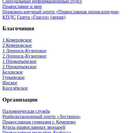
Синодальный информационный отдел
Православие и мир
Церковно-научный центр «Православная энциклопедия»
КПДС
Газета «Глагол» (архив)
Благочиния
1 Кемеровское
2 Кемеровское
1 Ленинск-Кузнецкое
2 Ленинск-Кузнецкое
1 Прокопьевское
2 Прокопьевское
Беловское
Гурьевское
Инское
Киселёвское
Организации
Паломническая служба
Реабилитационный центр «Лествица»
Православная гимназия г. Кемерово
Курсы православных звонарей
Православная молодёжь Кузбасса