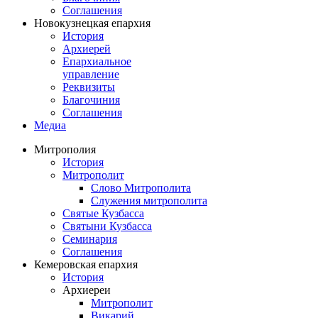
Соглашения
Новокузнецкая епархия
История
Архиерей
Епархиальное
управление
Реквизиты
Благочиния
Соглашения
Медиа
Митрополия
История
Митрополит
Слово Митрополита
Служения митрополита
Святые Кузбасса
Святыни Кузбасса
Семинария
Соглашения
Кемеровская епархия
История
Архиереи
Митрополит
Викарий