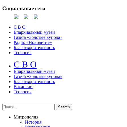
Социальные сети
С В О
Епархиальный музей
Газета «Золотые купола»
Радио «Новолетие»
Благотворительность
Теология
С В О
Епархиальный музeй
Газета «Золотые купола»
Благотворительность
Вакансии
Теология
Митрополия
История