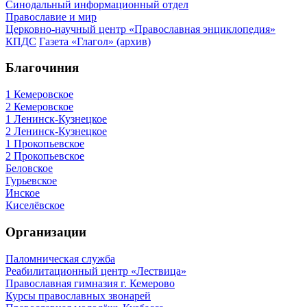
Синодальный информационный отдел
Православие и мир
Церковно-научный центр «Православная энциклопедия»
КПДС
Газета «Глагол» (архив)
Благочиния
1 Кемеровское
2 Кемеровское
1 Ленинск-Кузнецкое
2 Ленинск-Кузнецкое
1 Прокопьевское
2 Прокопьевское
Беловское
Гурьевское
Инское
Киселёвское
Организации
Паломническая служба
Реабилитационный центр «Лествица»
Православная гимназия г. Кемерово
Курсы православных звонарей