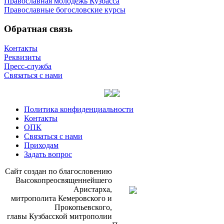
Православная молодёжь Кузбасса
Православные богословские курсы
Обратная связь
Контакты
Реквизиты
Пресс-служба
Связаться с нами
Политика конфиденциальности
Контакты
ОПК
Связаться с нами
Приходам
Задать вопрос
Сайт со­здан по бла­го­сло­ве­нию
Вы­со­ко­прео­свя­щен­ней­ше­го
Ари­стар­ха,
мит­ро­по­ли­та Ке­ме­ров­ско­го и
Про­ко­пьев­ско­го,
гла­вы Куз­бас­ской мит­ро­по­лии