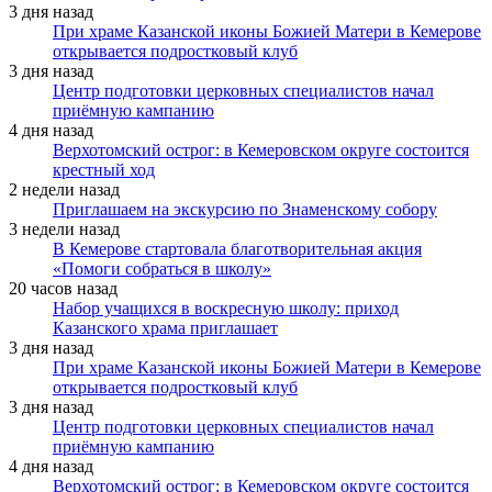
3 дня назад
При храме Казанской иконы Божией Матери в Кемерове
открывается подростковый клуб
3 дня назад
Центр подготовки церковных специалистов начал
приёмную кампанию
4 дня назад
Верхотомский острог: в Кемеровском округе состоится
крестный ход
2 недели назад
Приглашаем на экскурсию по Знаменскому собору
3 недели назад
В Кемерове стартовала благотворительная акция
«Помоги собраться в школу»
20 часов назад
Набор учащихся в воскресную школу: приход
Казанского храма приглашает
3 дня назад
При храме Казанской иконы Божией Матери в Кемерове
открывается подростковый клуб
3 дня назад
Центр подготовки церковных специалистов начал
приёмную кампанию
4 дня назад
Верхотомский острог: в Кемеровском округе состоится