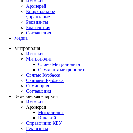
История
Архиерей
Епархиальное
управление
Реквизиты
Благочиния
Соглашения
Медиа
Митрополия
История
Митрополит
Слово Митрополита
Служения митрополита
Святые Кузбасса
Святыни Кузбасса
Семинария
Соглашения
Кемеровская епархия
История
Архиереи
Митрополит
Викарий
Справочник КЕУ
Реквизиты