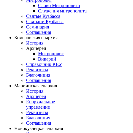
Митрополит
Слово Митрополита
Служения митрополита
Святые Кузбасса
Святыни Кузбасса
Семинария
Соглашения
Кемеровская епархия
История
Архиереи
Митрополит
Викарий
Справочник КЕУ
Реквизиты
Благочиния
Соглашения
Мариинская епархия
История
Архиерей
Епархиальное
управление
Реквизиты
Благочиния
Соглашения
Новокузнецкая епархия