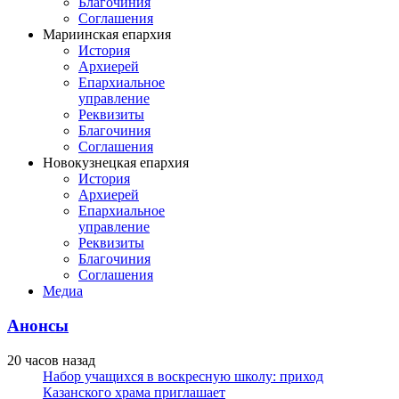
Благочиния
Соглашения
Мариинская епархия
История
Архиерей
Епархиальное
управление
Реквизиты
Благочиния
Соглашения
Новокузнецкая епархия
История
Архиерей
Епархиальное
управление
Реквизиты
Благочиния
Соглашения
Медиа
Анонсы
20 часов назад
Набор учащихся в воскресную школу: приход
Казанского храма приглашает