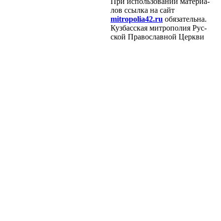
При ис­поль­зо­ва­нии ма­те­ри­а­
лов ссыл­ка на сайт
mitropolia42.ru
обя­за­тель­на.
Куз­бас­ская мит­ро­по­лия Рус­
ской Пра­во­слав­ной Церк­ви