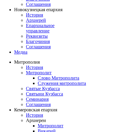
Соглашения
Новокузнецкая епархия
История
Архиерей
Епархиальное
управление
Реквизиты
Благочиния
Соглашения
Медиа
Митрополия
История
Митрополит
Слово Митрополита
Служения митрополита
Святые Кузбасса
Святыни Кузбасса
Семинария
Соглашения
Кемеровская епархия
История
Архиереи
Митрополит
Викарий