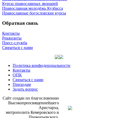
Курсы православных звонарей
Православная молодёжь Кузбасса
Православные богословские курсы
Обратная связь
Контакты
Реквизиты
Пресс-служба
Связаться с нами
Политика конфиденциальности
Контакты
ОПК
Связаться с нами
Приходам
Задать вопрос
Сайт со­здан по бла­го­сло­ве­нию
Вы­со­ко­прео­свя­щен­ней­ше­го
Ари­стар­ха,
мит­ро­по­ли­та Ке­ме­ров­ско­го и
Про­ко­пьев­ско­го,