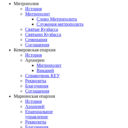
Митрополия
История
Митрополит
Слово Митрополита
Служения митрополита
Святые Кузбасса
Святыни Кузбасса
Семинария
Соглашения
Кемеровская епархия
История
Архиереи
Митрополит
Викарий
Справочник КЕУ
Реквизиты
Благочиния
Соглашения
Мариинская епархия
История
Архиерей
Епархиальное
управление
Реквизиты
Благочиния