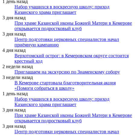
1 день назад
Набор учащихся в воскресную школу: приход
Казанского храма приглашает
3 дня назад
При храме Казанской иконы Божией Матери в Кемерове
открывается подростковый клуб
3 дня назад
Центр подготовки церковных специалистов начал
приёмную кампанию
4 дня назад
Верхотомский острог: в Кемеровском округе состоится
крестный ход
2 недели назад
Приглашаем на экскурсию по Знаменскому собору
3 недели назад
В Кемерове стартовала благотворительная акция
«Помоги собраться в школу»
1 день назад
Набор учащихся в воскресную школу: приход
Казанского храма приглашает
3 дня назад
При храме Казанской иконы Божией Матери в Кемерове
открывается подростковый клуб
3 дня назад
Центр подготовки церковных специалистов начал