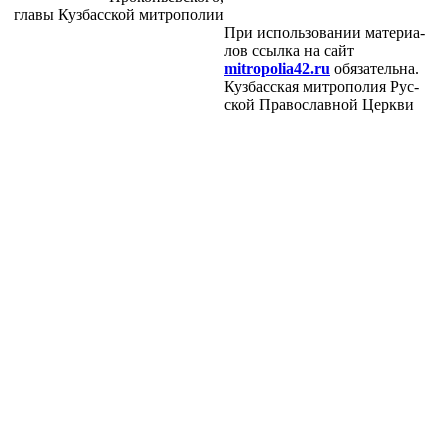
гла­вы Куз­бас­ской мит­ро­по­лии
При ис­поль­зо­ва­нии ма­те­ри­а­
лов ссыл­ка на сайт
mitropolia42.ru
обя­за­тель­на.
Куз­бас­ская мит­ро­по­лия Рус­
ской Пра­во­слав­ной Церк­ви