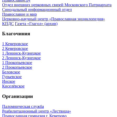
Православие.ру
Отдел внешних церковных связей Московского Патриархата
Синодальный информационный отдел
Православие и мир
Церковно-научный центр «Православная энциклопедия»
КПДС
Газета «Глагол» (архив)
Благочиния
1 Кемеровское
2 Кемеровское
1 Ленинск-Кузнецкое
2 Ленинск-Кузнецкое
1 Прокопьевское
2 Прокопьевское
Беловское
Гурьевское
Инское
Киселёвское
Организации
Паломническая служба
Реабилитационный центр «Лествица»
Православная гимназия г. Кемерово