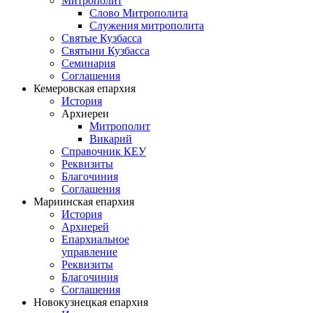
Митрополит
Слово Митрополита
Служения митрополита
Святые Кузбасса
Святыни Кузбасса
Семинария
Соглашения
Кемеровская епархия
История
Архиереи
Митрополит
Викарий
Справочник КЕУ
Реквизиты
Благочиния
Соглашения
Мариинская епархия
История
Архиерей
Епархиальное
управление
Реквизиты
Благочиния
Соглашения
Новокузнецкая епархия