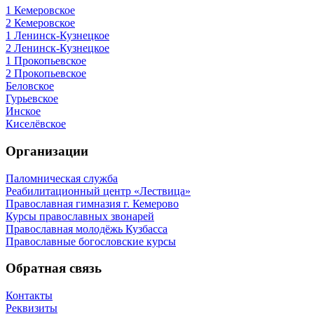
1 Кемеровское
2 Кемеровское
1 Ленинск-Кузнецкое
2 Ленинск-Кузнецкое
1 Прокопьевское
2 Прокопьевское
Беловское
Гурьевское
Инское
Киселёвское
Организации
Паломническая служба
Реабилитационный центр «Лествица»
Православная гимназия г. Кемерово
Курсы православных звонарей
Православная молодёжь Кузбасса
Православные богословские курсы
Обратная связь
Контакты
Реквизиты