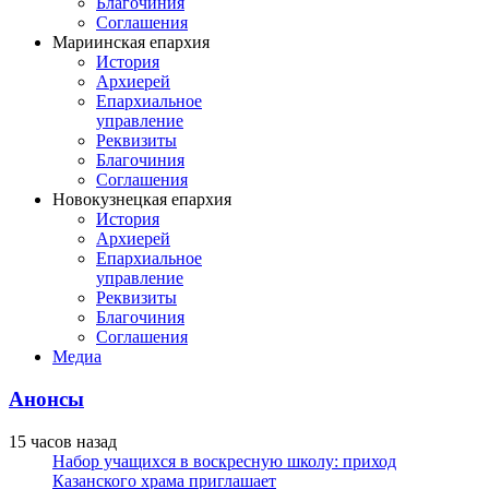
Благочиния
Соглашения
Мариинская епархия
История
Архиерей
Епархиальное
управление
Реквизиты
Благочиния
Соглашения
Новокузнецкая епархия
История
Архиерей
Епархиальное
управление
Реквизиты
Благочиния
Соглашения
Медиа
Анонсы
15 часов назад
Набор учащихся в воскресную школу: приход
Казанского храма приглашает