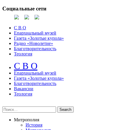
Социальные сети
С В О
Епархиальный музей
Газета «Золотые купола»
Радио «Новолетие»
Благотворительность
Теология
С В О
Епархиальный музeй
Газета «Золотые купола»
Благотворительность
Вакансии
Теология
Митрополия
История