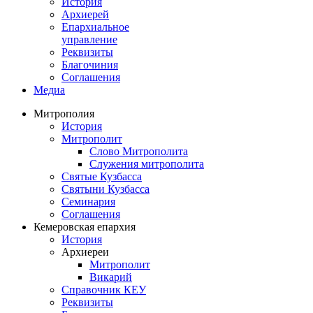
История
Архиерей
Епархиальное
управление
Реквизиты
Благочиния
Соглашения
Медиа
Митрополия
История
Митрополит
Слово Митрополита
Служения митрополита
Святые Кузбасса
Святыни Кузбасса
Семинария
Соглашения
Кемеровская епархия
История
Архиереи
Митрополит
Викарий
Справочник КЕУ
Реквизиты