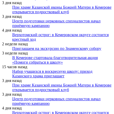
3 дня назад
При храме Казанской иконы Божией Матери в Кемерове
открывается подростковый клуб
3 дня назад
Центр подготовки церковных специалистов начал
приёмную кампанию
4 дня назад
Верхотомский острог: в Кемеровском округе состоится
крестный ход
2 недели назад
Приглашаем на экскурсию по Знаменскому собору
3 недели назад
В Кемерове стартовала благотворительная акция
«Помоги собраться в школу»
15 часов назад
Набор учащихся в воскресную школу: приход
Казанского храма приглашает
3 дня назад
При храме Казанской иконы Божией Матери в Кемерове
открывается подростковый клуб
3 дня назад
Центр подготовки церковных специалистов начал
приёмную кампанию
4 дня назад
Верхотомский острог: в Кемеровском округе состоится