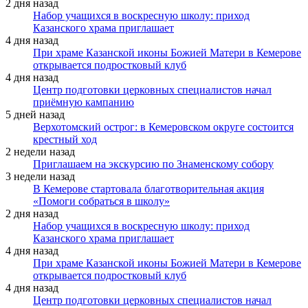
2 дня назад
Набор учащихся в воскресную школу: приход
Казанского храма приглашает
4 дня назад
При храме Казанской иконы Божией Матери в Кемерове
открывается подростковый клуб
4 дня назад
Центр подготовки церковных специалистов начал
приёмную кампанию
5 дней назад
Верхотомский острог: в Кемеровском округе состоится
крестный ход
2 недели назад
Приглашаем на экскурсию по Знаменскому собору
3 недели назад
В Кемерове стартовала благотворительная акция
«Помоги собраться в школу»
2 дня назад
Набор учащихся в воскресную школу: приход
Казанского храма приглашает
4 дня назад
При храме Казанской иконы Божией Матери в Кемерове
открывается подростковый клуб
4 дня назад
Центр подготовки церковных специалистов начал