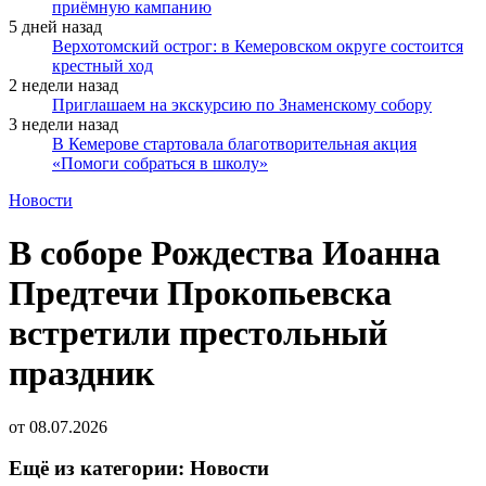
приёмную кампанию
5 дней назад
Верхотомский острог: в Кемеровском округе состоится
крестный ход
2 недели назад
Приглашаем на экскурсию по Знаменскому собору
3 недели назад
В Кемерове стартовала благотворительная акция
«Помоги собраться в школу»
Новости
В соборе Рождества Иоанна
Предтечи Прокопьевска
встретили престольный
праздник
от
08.07.2026
Ещё из категории: Новости