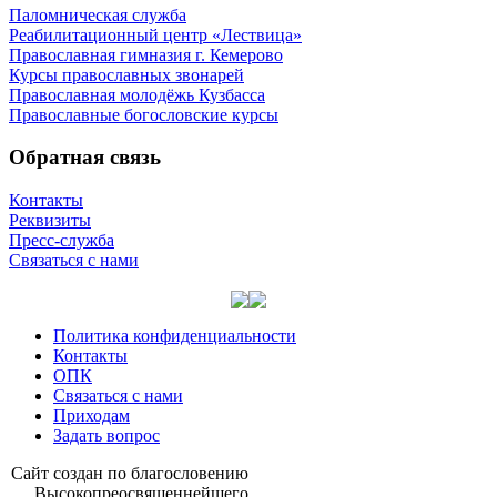
Паломническая служба
Реабилитационный центр «Лествица»
Православная гимназия г. Кемерово
Курсы православных звонарей
Православная молодёжь Кузбасса
Православные богословские курсы
Обратная связь
Контакты
Реквизиты
Пресс-служба
Связаться с нами
Политика конфиденциальности
Контакты
ОПК
Связаться с нами
Приходам
Задать вопрос
Сайт со­здан по бла­го­сло­ве­нию
Вы­со­ко­прео­свя­щен­ней­ше­го