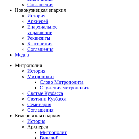
Соглашения
Новокузнецкая епархия
История
Архиерей
Епархиальное
управление
Реквизиты
Благочиния
Соглашения
Медиа
Митрополия
История
Митрополит
Слово Митрополита
Служения митрополита
Святые Кузбасса
Святыни Кузбасса
Семинария
Соглашения
Кемеровская епархия
История
Архиереи
Митрополит
Викарий