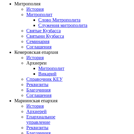
Митрополия
История
Митрополит
Слово Митрополита
Служения митрополита
Святые Кузбасса
Святыни Кузбасса
Семинария
Соглашения
Кемеровская епархия
История
Архиереи
Митрополит
Викарий
Справочник КЕУ
Реквизиты
Благочиния
Соглашения
Мариинская епархия
История
Архиерей
Епархиальное
управление
Реквизиты
Благочиния