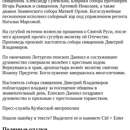
священник Александр Гулевский, клирики собора протоиерей
Игорь Рыжков и священник Артемий Николаев, а также
диакон Знаменского собора Матвей Орлов. Богослужебные
песнопения исполнил соборный хор под управлением регента
Натальи Марсовой.
На сугубой ектении вознесли прошения о Святой Руси, после
чего архиерей прочёл сугубую молитву об Отечестве.
Проповедь произнёс настоятель собора священник Дмитрий
Владимиров.
По окончании Литургии епископ Даниил и сослужившее
духовенство совершили молебен с крестным ходом.
Вернувшись в храм, архипастырь вознёс молитву святому
Иоанну Предтече. Богослужение завершилось многолетиями.
Настоятель собора священник Дмитрий Владимиров
поблагодарил владыку за посещение общины в
знаменательный день. Епископ Даниил поздравил
духовенство и прихожан с престольным торжеством.
Пресс-служба Кузбасской митрополии
Нашли ошибку в тексте? Выделите ее и нажмите
Ctrl
+
Enter
Полезные ссылки