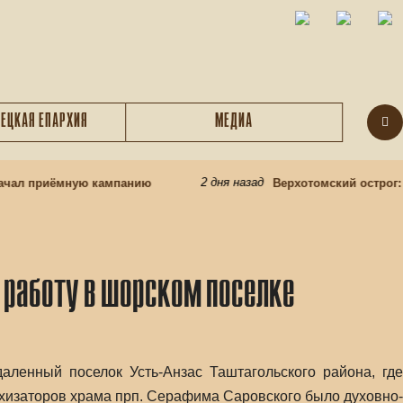
ЕЦКАЯ ЕПАРХИЯ
МЕДИА
2 дня назад
чал приёмную кампанию
Верхотомский острог: в
 работу в шорском поселке
ленный поселок Усть-Анзас Таштагольского района, где
хизаторов храма прп. Серафима Саровского было духовно-