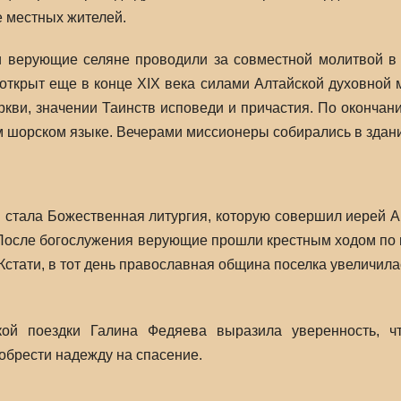
 местных жителей.
и верующие селяне проводили за совместной молитвой в
открыт еще в конце XIX века силами Алтайской духовной 
ркви, значении Таинств исповеди и причастия. По оконча
 шорском языке. Вечерами миссионеры собирались в здании
 стала Божественная литургия, которую совершил иерей А
осле богослужения верующие прошли крестным ходом по пос
 Кстати, в тот день православная община поселка увеличил
ской поездки Галина Федяева выразила уверенность, 
обрести надежду на спасение.