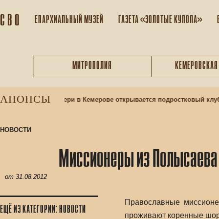
С В О
ЕПАРХИАЛЬНЫЙ МУЗEЙ
ГАЗЕТА «ЗОЛОТЫЕ КУПОЛА»
МИТРОПОЛИЯ
КЕМЕРОВСКАЯ
АНОНСЫ
иконы Божией Матери в Кемерове открывается подростковый клуб
НОВОСТИ
Миссионеры из Полысаева 
от
31.08.2012
Православные миссионер
ЕЩЁ ИЗ КАТЕГОРИИ: НОВОСТИ
проживают коренные шорц