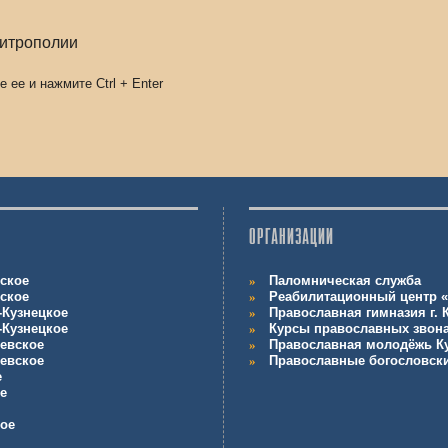
митрополии
е ее и нажмите
Ctrl
+
Enter
ОРГАНИЗАЦИИ
ское
Паломническая служба
ское
Реабилитационный центр «
-Кузнецкое
Православная гимназия г.
-Кузнецкое
Курсы православных звон
евское
Православная молодёжь К
евское
Православные богословск
е
е
кое