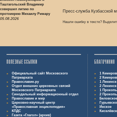
Таштагольский Владимир
совершил литию по
Пресс-служба Кузбасской 
протоиерею Михаилу Римару
05.08.2026
Нашли ошибку в тексте? Выделит
ПОЛЕЗНЫЕ ССЫЛКИ
БЛАГОЧИНИЯ
Официальный сайт Московского
1 Кемеров
Патриархата
2 Кемеров
Православие.ру
1 Ленинск
Отдел внешних церковных связей
2 Ленинск
Московского Патриархата
1 Прокопь
Синодальный информационный отдел
2 Прокопь
Православие и мир
Беловско
Церковно-научный центр
Гурьевско
«Православная энциклопедия»
Инское
КПДС
Киселёвс
Газета «Глагол» (архив)