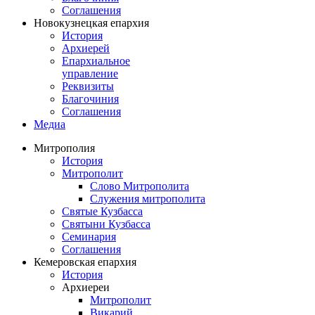
Соглашения
Новокузнецкая епархия
История
Архиерей
Епархиальное
управление
Реквизиты
Благочиния
Соглашения
Медиа
Митрополия
История
Митрополит
Слово Митрополита
Служения митрополита
Святые Кузбасса
Святыни Кузбасса
Семинария
Соглашения
Кемеровская епархия
История
Архиереи
Митрополит
Викарий