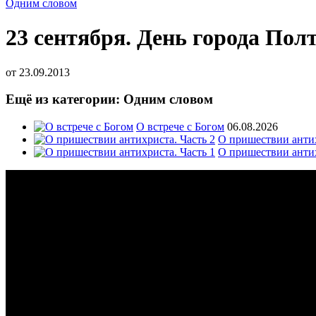
Одним словом
23 сентября. День города Пол
от
23.09.2013
Ещё из категории: Одним словом
О встрече с Богом
06.08.2026
О пришествии антих
О пришествии антих