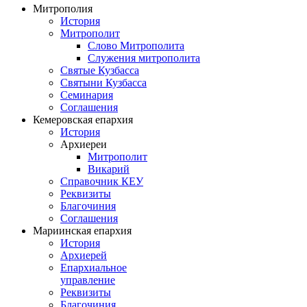
Митрополия
История
Митрополит
Слово Митрополита
Служения митрополита
Святые Кузбасса
Святыни Кузбасса
Семинария
Соглашения
Кемеровская епархия
История
Архиереи
Митрополит
Викарий
Справочник КЕУ
Реквизиты
Благочиния
Соглашения
Мариинская епархия
История
Архиерей
Епархиальное
управление
Реквизиты
Благочиния