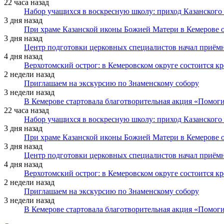
22 часа назад
Набор учащихся в воскресную школу: приход Казанского
3 дня назад
При храме Казанской иконы Божией Матери в Кемерове 
3 дня назад
Центр подготовки церковных специалистов начал приё
4 дня назад
Верхотомский острог: в Кемеровском округе состоится к
2 недели назад
Приглашаем на экскурсию по Знаменскому собору
3 недели назад
В Кемерове стартовала благотворительная акция «Помоги
22 часа назад
Набор учащихся в воскресную школу: приход Казанского
3 дня назад
При храме Казанской иконы Божией Матери в Кемерове 
3 дня назад
Центр подготовки церковных специалистов начал приё
4 дня назад
Верхотомский острог: в Кемеровском округе состоится к
2 недели назад
Приглашаем на экскурсию по Знаменскому собору
3 недели назад
В Кемерове стартовала благотворительная акция «Помоги