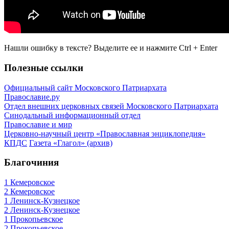
Нашли ошибку в тексте? Выделите ее и нажмите
Ctrl
+
Enter
Полезные ссылки
Официальный сайт Московского Патриархата
Православие.ру
Отдел внешних церковных связей Московского Патриархата
Синодальный информационный отдел
Православие и мир
Церковно-научный центр «Православная энциклопедия»
КПДС
Газета «Глагол» (архив)
Благочиния
1 Кемеровское
2 Кемеровское
1 Ленинск-Кузнецкое
2 Ленинск-Кузнецкое
1 Прокопьевское
2 Прокопьевское