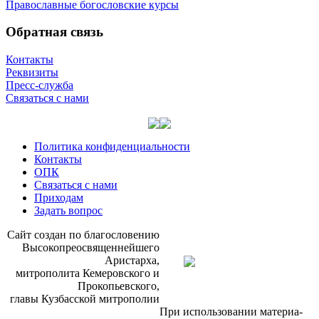
Православные богословские курсы
Обратная связь
Контакты
Реквизиты
Пресс-служба
Связаться с нами
Политика конфиденциальности
Контакты
ОПК
Связаться с нами
Приходам
Задать вопрос
Сайт со­здан по бла­го­сло­ве­нию
Вы­со­ко­прео­свя­щен­ней­ше­го
Ари­стар­ха,
мит­ро­по­ли­та Ке­ме­ров­ско­го и
Про­ко­пьев­ско­го,
гла­вы Куз­бас­ской мит­ро­по­лии
При ис­поль­зо­ва­нии ма­те­ри­а­