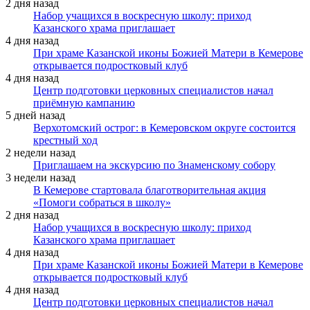
2 дня назад
Набор учащихся в воскресную школу: приход
Казанского храма приглашает
4 дня назад
При храме Казанской иконы Божией Матери в Кемерове
открывается подростковый клуб
4 дня назад
Центр подготовки церковных специалистов начал
приёмную кампанию
5 дней назад
Верхотомский острог: в Кемеровском округе состоится
крестный ход
2 недели назад
Приглашаем на экскурсию по Знаменскому собору
3 недели назад
В Кемерове стартовала благотворительная акция
«Помоги собраться в школу»
2 дня назад
Набор учащихся в воскресную школу: приход
Казанского храма приглашает
4 дня назад
При храме Казанской иконы Божией Матери в Кемерове
открывается подростковый клуб
4 дня назад
Центр подготовки церковных специалистов начал