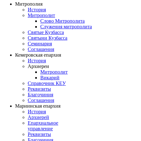
Митрополия
История
Митрополит
Слово Митрополита
Служения митрополита
Святые Кузбасса
Святыни Кузбасса
Семинария
Соглашения
Кемеровская епархия
История
Архиереи
Митрополит
Викарий
Справочник КЕУ
Реквизиты
Благочиния
Соглашения
Мариинская епархия
История
Архиерей
Епархиальное
управление
Реквизиты
Благочиния