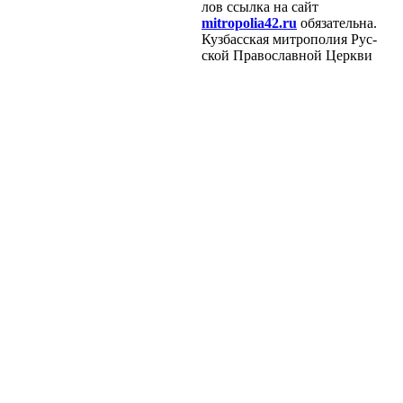
лов ссыл­ка на сайт
mitropolia42.ru
обя­за­тель­на.
Куз­бас­ская мит­ро­по­лия Рус­
ской Пра­во­слав­ной Церк­ви