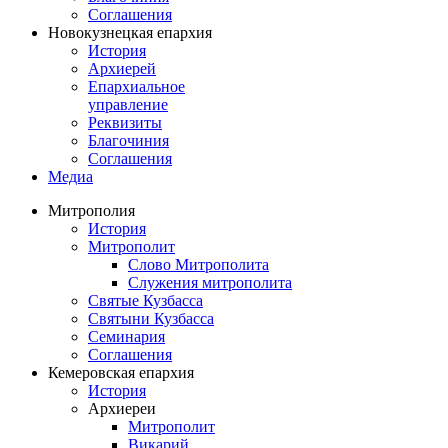
Соглашения
Новокузнецкая епархия
История
Архиерей
Епархиальное
управление
Реквизиты
Благочиния
Соглашения
Медиа
Митрополия
История
Митрополит
Слово Митрополита
Служения митрополита
Святые Кузбасса
Святыни Кузбасса
Семинария
Соглашения
Кемеровская епархия
История
Архиереи
Митрополит
Викарий