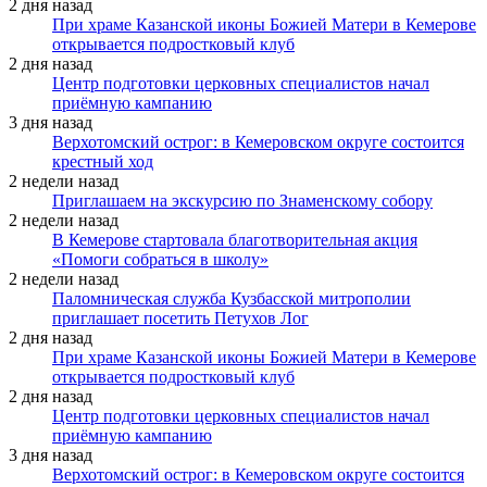
2 дня назад
При храме Казанской иконы Божией Матери в Кемерове
открывается подростковый клуб
2 дня назад
Центр подготовки церковных специалистов начал
приёмную кампанию
3 дня назад
Верхотомский острог: в Кемеровском округе состоится
крестный ход
2 недели назад
Приглашаем на экскурсию по Знаменскому собору
2 недели назад
В Кемерове стартовала благотворительная акция
«Помоги собраться в школу»
2 недели назад
Паломническая служба Кузбасской митрополии
приглашает посетить Петухов Лог
2 дня назад
При храме Казанской иконы Божией Матери в Кемерове
открывается подростковый клуб
2 дня назад
Центр подготовки церковных специалистов начал
приёмную кампанию
3 дня назад
Верхотомский острог: в Кемеровском округе состоится