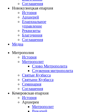
Соглашения
Новокузнецкая епархия
История
Архиерей
Епархиальное
управление
Реквизиты
Благочиния
Соглашения
Медиа
Митрополия
История
Митрополит
Слово Митрополита
Служения митрополита
Святые Кузбасса
Святыни Кузбасса
Семинария
Соглашения
Кемеровская епархия
История
Архиереи
Митрополит
Викарий