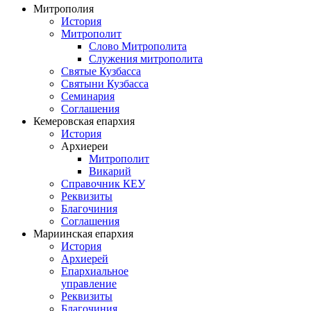
Митрополия
История
Митрополит
Слово Митрополита
Служения митрополита
Святые Кузбасса
Святыни Кузбасса
Семинария
Соглашения
Кемеровская епархия
История
Архиереи
Митрополит
Викарий
Справочник КЕУ
Реквизиты
Благочиния
Соглашения
Мариинская епархия
История
Архиерей
Епархиальное
управление
Реквизиты
Благочиния