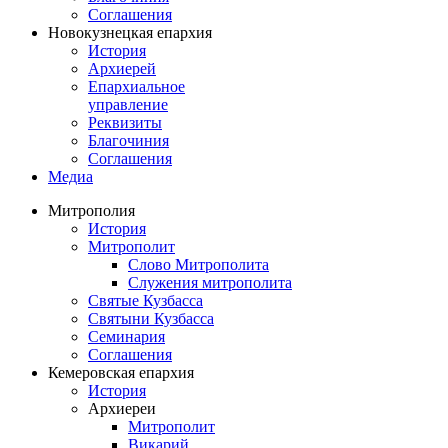
Соглашения
Новокузнецкая епархия
История
Архиерей
Епархиальное
управление
Реквизиты
Благочиния
Соглашения
Медиа
Митрополия
История
Митрополит
Слово Митрополита
Служения митрополита
Святые Кузбасса
Святыни Кузбасса
Семинария
Соглашения
Кемеровская епархия
История
Архиереи
Митрополит
Викарий