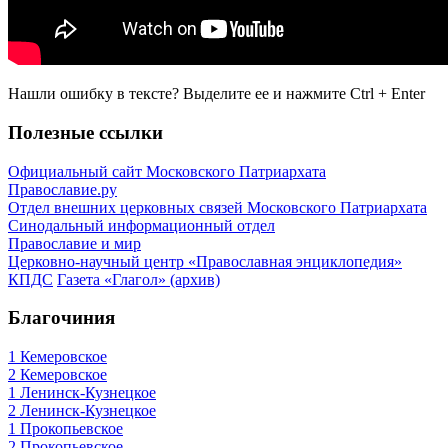
Нашли ошибку в тексте? Выделите ее и нажмите
Ctrl
+
Enter
Полезные ссылки
Официальный сайт Московского Патриархата
Православие.ру
Отдел внешних церковных связей Московского Патриархата
Синодальный информационный отдел
Православие и мир
Церковно-научный центр «Православная энциклопедия»
КПДС
Газета «Глагол» (архив)
Благочиния
1 Кемеровское
2 Кемеровское
1 Ленинск-Кузнецкое
2 Ленинск-Кузнецкое
1 Прокопьевское
2 Прокопьевское