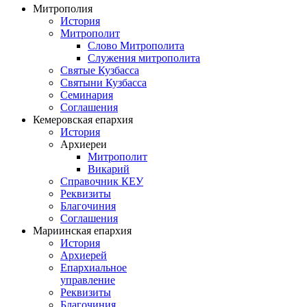
Митрополия
История
Митрополит
Слово Митрополита
Служения митрополита
Святые Кузбасса
Святыни Кузбасса
Семинария
Соглашения
Кемеровская епархия
История
Архиереи
Митрополит
Викарий
Справочник КЕУ
Реквизиты
Благочиния
Соглашения
Мариинская епархия
История
Архиерей
Епархиальное
управление
Реквизиты
Благочиния