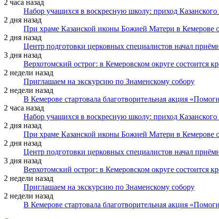
2 часа назад
Набор учащихся в воскресную школу: приход Казанского
2 дня назад
При храме Казанской иконы Божией Матери в Кемерове 
2 дня назад
Центр подготовки церковных специалистов начал приё
3 дня назад
Верхотомский острог: в Кемеровском округе состоится к
2 недели назад
Приглашаем на экскурсию по Знаменскому собору
2 недели назад
В Кемерове стартовала благотворительная акция «Помоги
2 часа назад
Набор учащихся в воскресную школу: приход Казанского
2 дня назад
При храме Казанской иконы Божией Матери в Кемерове 
2 дня назад
Центр подготовки церковных специалистов начал приё
3 дня назад
Верхотомский острог: в Кемеровском округе состоится к
2 недели назад
Приглашаем на экскурсию по Знаменскому собору
2 недели назад
В Кемерове стартовала благотворительная акция «Помоги