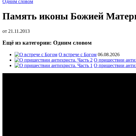
Одним словом
Память иконы Божией Матери
от
21.11.2013
Ещё из категории: Одним словом
О встрече с Богом
06.08.2026
О пришествии антих
О пришествии антих