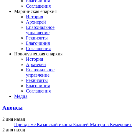
Благочиния
Соглашения
Мариинская епархия
История
Архиерей
Епархиальное
управление
Реквизиты
Благочиния
Соглашения
Новокузнецкая епархия
История
Архиерей
Епархиальное
управление
Реквизиты
Благочиния
Соглашения
Медиа
Анонсы
2 дня назад
При храме Казанской иконы Божией Матери в Кемерове 
2 дня назад