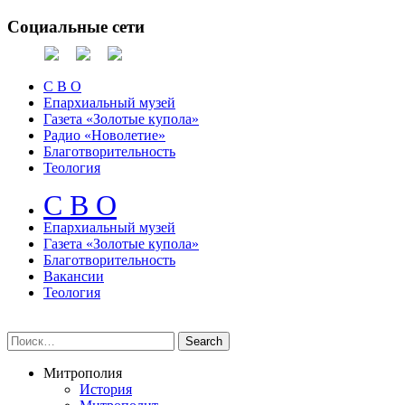
Социальные сети
С В О
Епархиальный музей
Газета «Золотые купола»
Радио «Новолетие»
Благотворительность
Теология
С В О
Епархиальный музeй
Газета «Золотые купола»
Благотворительность
Вакансии
Теология
Митрополия
История