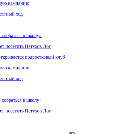
мную кампанию
рестный ход
 собраться в школу»
ет посетить Петухов Лог
открывается подростковый клуб
мную кампанию
рестный ход
 собраться в школу»
ет посетить Петухов Лог