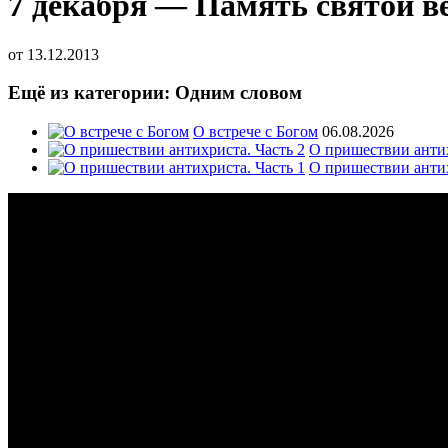
7 декабря — Память святой 
от
13.12.2013
Ещё из категории: Одним словом
О встрече с Богом
06.08.2026
О пришествии антих
О пришествии антих