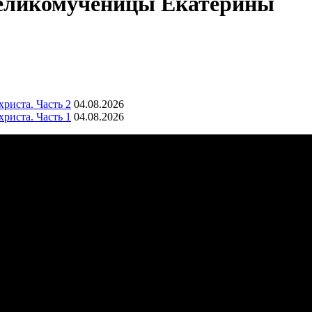
великомученицы Екатерины
риста. Часть 2
04.08.2026
риста. Часть 1
04.08.2026