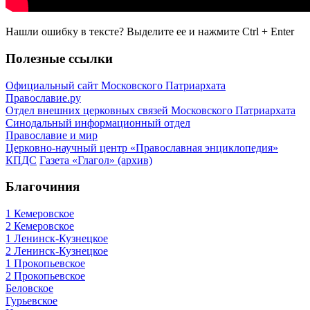
Нашли ошибку в тексте? Выделите ее и нажмите
Ctrl
+
Enter
Полезные ссылки
Официальный сайт Московского Патриархата
Православие.ру
Отдел внешних церковных связей Московского Патриархата
Синодальный информационный отдел
Православие и мир
Церковно-научный центр «Православная энциклопедия»
КПДС
Газета «Глагол» (архив)
Благочиния
1 Кемеровское
2 Кемеровское
1 Ленинск-Кузнецкое
2 Ленинск-Кузнецкое
1 Прокопьевское
2 Прокопьевское
Беловское
Гурьевское