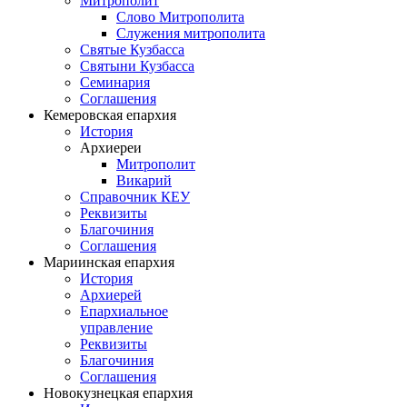
Митрополит
Слово Митрополита
Служения митрополита
Святые Кузбасса
Святыни Кузбасса
Семинария
Соглашения
Кемеровская епархия
История
Архиереи
Митрополит
Викарий
Справочник КЕУ
Реквизиты
Благочиния
Соглашения
Мариинская епархия
История
Архиерей
Епархиальное
управление
Реквизиты
Благочиния
Соглашения
Новокузнецкая епархия