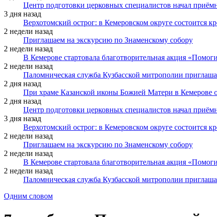
Центр подготовки церковных специалистов начал приё
3 дня назад
Верхотомский острог: в Кемеровском округе состоится к
2 недели назад
Приглашаем на экскурсию по Знаменскому собору
2 недели назад
В Кемерове стартовала благотворительная акция «Помоги
2 недели назад
Паломническая служба Кузбасской митрополии приглаша
2 дня назад
При храме Казанской иконы Божией Матери в Кемерове 
2 дня назад
Центр подготовки церковных специалистов начал приё
3 дня назад
Верхотомский острог: в Кемеровском округе состоится к
2 недели назад
Приглашаем на экскурсию по Знаменскому собору
2 недели назад
В Кемерове стартовала благотворительная акция «Помоги
2 недели назад
Паломническая служба Кузбасской митрополии приглаша
Одним словом