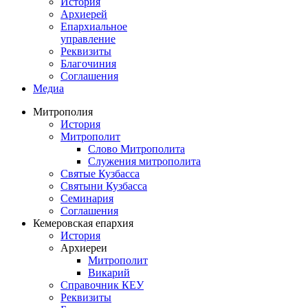
История
Архиерей
Епархиальное
управление
Реквизиты
Благочиния
Соглашения
Медиа
Митрополия
История
Митрополит
Слово Митрополита
Служения митрополита
Святые Кузбасса
Святыни Кузбасса
Семинария
Соглашения
Кемеровская епархия
История
Архиереи
Митрополит
Викарий
Справочник КЕУ
Реквизиты