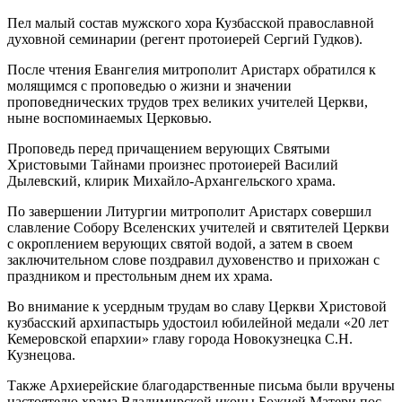
Пел малый состав мужского хора Кузбасской православной
духовной семинарии (регент протоиерей Сергий Гудков).
После чтения Евангелия митрополит Аристарх обратился к
молящимся с проповедью о жизни и значении
проповеднических трудов трех великих учителей Церкви,
ныне воспоминаемых Церковью.
Проповедь перед причащением верующих Святыми
Христовыми Тайнами произнес протоиерей Василий
Дылевский, клирик Михайло-Архангельского храма.
По завершении Литургии митрополит Аристарх совершил
славление Собору Вселенских учителей и святителей Церкви
с окроплением верующих святой водой, а затем в своем
заключительном слове поздравил духовенство и прихожан с
праздником и престольным днем их храма.
Во внимание к усердным трудам во славу Церкви Христовой
кузбасский архипастырь удостоил юбилейной медали «20 лет
Кемеровской епархии» главу города Новокузнецка С.Н.
Кузнецова.
Также Архиерейские благодарственные письма были вручены
настоятелю храма Владимирской иконы Божией Матери пос.