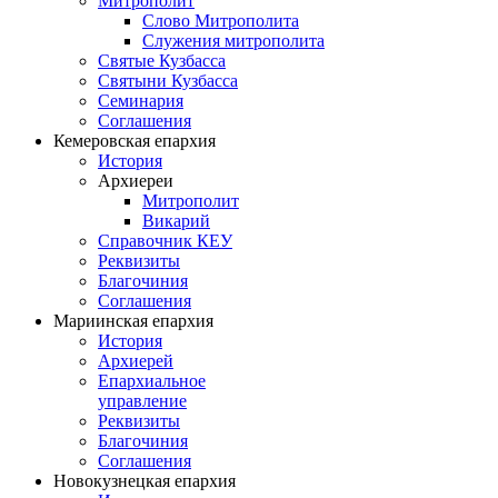
Митрополит
Слово Митрополита
Служения митрополита
Святые Кузбасса
Святыни Кузбасса
Семинария
Соглашения
Кемеровская епархия
История
Архиереи
Митрополит
Викарий
Справочник КЕУ
Реквизиты
Благочиния
Соглашения
Мариинская епархия
История
Архиерей
Епархиальное
управление
Реквизиты
Благочиния
Соглашения
Новокузнецкая епархия