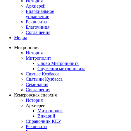
История
Архиерей
Епархиальное
управление
Реквизиты
Благочиния
Соглашения
Медиа
Митрополия
История
Митрополит
Слово Митрополита
Служения митрополита
Святые Кузбасса
Святыни Кузбасса
Семинария
Соглашения
Кемеровская епархия
История
Архиереи
Митрополит
Викарий
Справочник КЕУ
Реквизиты