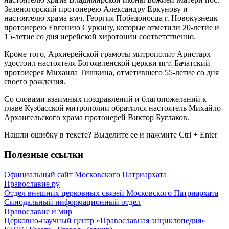
Зеленогорский протоиерею Александру Еркунову и
настоятелю храма вмч. Георгия Победоносца г. Новокузнецк
протоиерею Евгению Суркину, которые отметили 20-летие и
15-летие со дня иерейской хиротонии соответственно.
Кроме того, Архиерейской грамоты митрополит Аристарх
удостоил настоятеля Богоявленской церкви пгт. Бачатский
протоиерея Михаила Тишкина, отметившего 55-летие со дня
своего рождения.
Со словами взаимных поздравлений и благопожеланий к
главе Кузбасской митрополии обратился настоятель Михайло-
Архангельского храма протоиерей Виктор Буглаков.
Нашли ошибку в тексте? Выделите ее и нажмите
Ctrl
+
Enter
Полезные ссылки
Официальный сайт Московского Патриархата
Православие.ру
Отдел внешних церковных связей Московского Патриархата
Синодальный информационный отдел
Православие и мир
Церковно-научный центр «Православная энциклопедия»