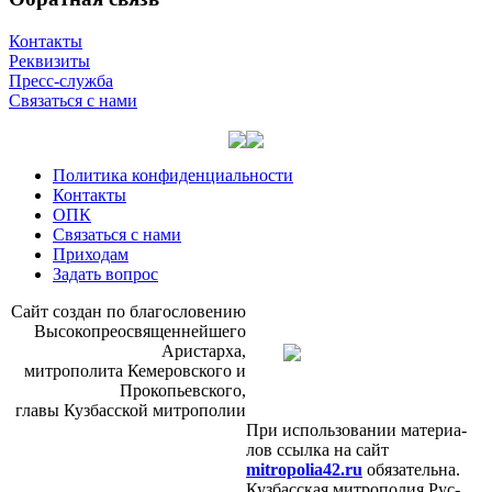
Контакты
Реквизиты
Пресс-служба
Связаться с нами
Политика конфиденциальности
Контакты
ОПК
Связаться с нами
Приходам
Задать вопрос
Сайт со­здан по бла­го­сло­ве­нию
Вы­со­ко­прео­свя­щен­ней­ше­го
Ари­стар­ха,
мит­ро­по­ли­та Ке­ме­ров­ско­го и
Про­ко­пьев­ско­го,
гла­вы Куз­бас­ской мит­ро­по­лии
При ис­поль­зо­ва­нии ма­те­ри­а­
лов ссыл­ка на сайт
mitropolia42.ru
обя­за­тель­на.
Куз­бас­ская мит­ро­по­лия Рус­