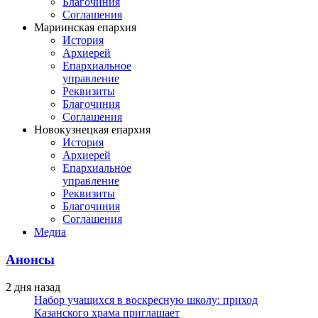
Благочиния
Соглашения
Мариинская епархия
История
Архиерей
Епархиальное
управление
Реквизиты
Благочиния
Соглашения
Новокузнецкая епархия
История
Архиерей
Епархиальное
управление
Реквизиты
Благочиния
Соглашения
Медиа
Анонсы
2 дня назад
Набор учащихся в воскресную школу: приход
Казанского храма приглашает