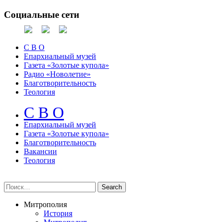
Социальные сети
С В О
Епархиальный музей
Газета «Золотые купола»
Радио «Новолетие»
Благотворительность
Теология
С В О
Епархиальный музeй
Газета «Золотые купола»
Благотворительность
Вакансии
Теология
Митрополия
История