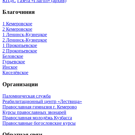
КПДС
Газета «Глагол» (архив)
Благочиния
1 Кемеровское
2 Кемеровское
1 Ленинск-Кузнецкое
2 Ленинск-Кузнецкое
1 Прокопьевское
2 Прокопьевское
Беловское
Гурьевское
Инское
Киселёвское
Организации
Паломническая служба
Реабилитационный центр «Лествица»
Православная гимназия г. Кемерово
Курсы православных звонарей
Православная молодёжь Кузбасса
Православные богословские курсы
Обратная связь