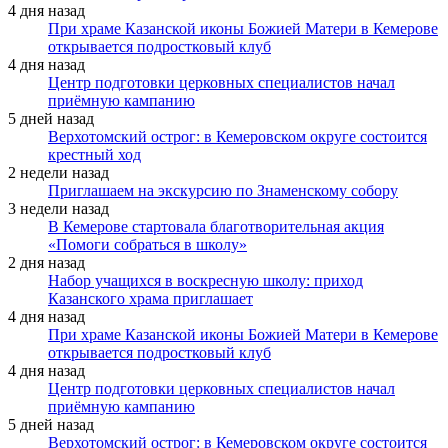
4 дня назад
При храме Казанской иконы Божией Матери в Кемерове
открывается подростковый клуб
4 дня назад
Центр подготовки церковных специалистов начал
приёмную кампанию
5 дней назад
Верхотомский острог: в Кемеровском округе состоится
крестный ход
2 недели назад
Приглашаем на экскурсию по Знаменскому собору
3 недели назад
В Кемерове стартовала благотворительная акция
«Помоги собраться в школу»
2 дня назад
Набор учащихся в воскресную школу: приход
Казанского храма приглашает
4 дня назад
При храме Казанской иконы Божией Матери в Кемерове
открывается подростковый клуб
4 дня назад
Центр подготовки церковных специалистов начал
приёмную кампанию
5 дней назад
Верхотомский острог: в Кемеровском округе состоится