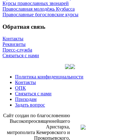
Курсы православных звонарей
Православная молодёжь Кузбасса
Православные богословские курсы
Обратная связь
Контакты
Реквизиты
Пресс-служба
Связаться с нами
Политика конфиденциальности
Контакты
ОПК
Связаться с нами
Приходам
Задать вопрос
Сайт со­здан по бла­го­сло­ве­нию
Вы­со­ко­прео­свя­щен­ней­ше­го
Ари­стар­ха,
мит­ро­по­ли­та Ке­ме­ров­ско­го и
Про­ко­пьев­ско­го,