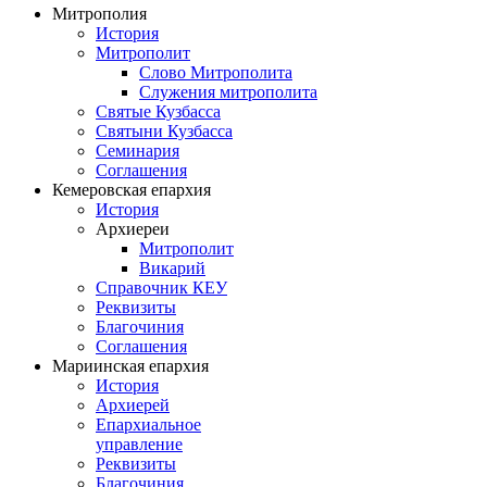
Митрополия
История
Митрополит
Слово Митрополита
Служения митрополита
Святые Кузбасса
Святыни Кузбасса
Семинария
Соглашения
Кемеровская епархия
История
Архиереи
Митрополит
Викарий
Справочник КЕУ
Реквизиты
Благочиния
Соглашения
Мариинская епархия
История
Архиерей
Епархиальное
управление
Реквизиты
Благочиния