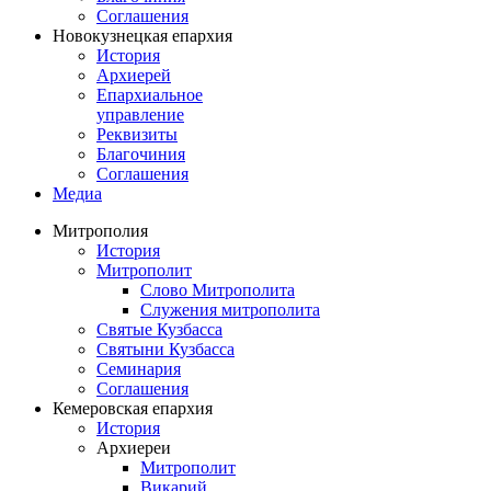
Соглашения
Новокузнецкая епархия
История
Архиерей
Епархиальное
управление
Реквизиты
Благочиния
Соглашения
Медиа
Митрополия
История
Митрополит
Слово Митрополита
Служения митрополита
Святые Кузбасса
Святыни Кузбасса
Семинария
Соглашения
Кемеровская епархия
История
Архиереи
Митрополит
Викарий