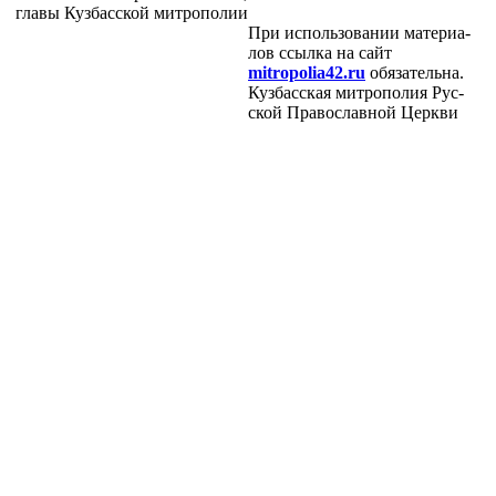
гла­вы Куз­бас­ской мит­ро­по­лии
При ис­поль­зо­ва­нии ма­те­ри­а­
лов ссыл­ка на сайт
mitropolia42.ru
обя­за­тель­на.
Куз­бас­ская мит­ро­по­лия Рус­
ской Пра­во­слав­ной Церк­ви