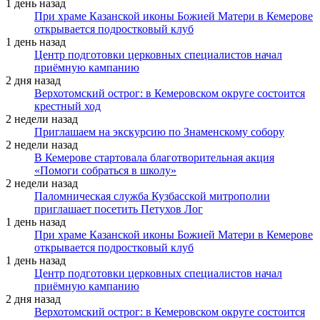
1 день назад
При храме Казанской иконы Божией Матери в Кемерове
открывается подростковый клуб
1 день назад
Центр подготовки церковных специалистов начал
приёмную кампанию
2 дня назад
Верхотомский острог: в Кемеровском округе состоится
крестный ход
2 недели назад
Приглашаем на экскурсию по Знаменскому собору
2 недели назад
В Кемерове стартовала благотворительная акция
«Помоги собраться в школу»
2 недели назад
Паломническая служба Кузбасской митрополии
приглашает посетить Петухов Лог
1 день назад
При храме Казанской иконы Божией Матери в Кемерове
открывается подростковый клуб
1 день назад
Центр подготовки церковных специалистов начал
приёмную кампанию
2 дня назад
Верхотомский острог: в Кемеровском округе состоится