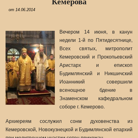
Кемерова
от
14.06.2014
Вечером 14 июня, в канун
недели 1-й по Пятидесятнице,
Всех святых, митрополит
Кемеровский и Прокопьевский
Аристарх и епископ
Будимлянский и Никшичский
Иоанникий совершили
всенощное бдение в
Знаменском кафедральном
соборе г. Кемерово.
Архиереям сослужил сонм духовенства из
Кемеровской, Новокузнецкой и Будимлянской епархий
при молитвенном участии сотен прихожан.