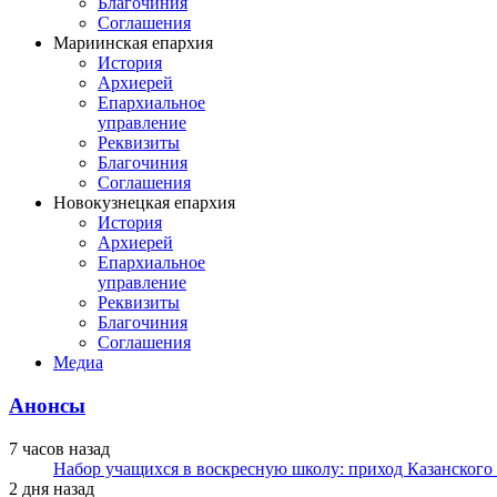
Благочиния
Соглашения
Мариинская епархия
История
Архиерей
Епархиальное
управление
Реквизиты
Благочиния
Соглашения
Новокузнецкая епархия
История
Архиерей
Епархиальное
управление
Реквизиты
Благочиния
Соглашения
Медиа
Анонсы
7 часов назад
Набор учащихся в воскресную школу: приход Казанского
2 дня назад