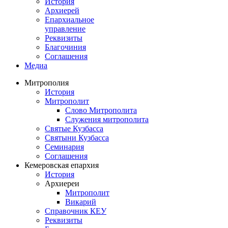
История
Архиерей
Епархиальное
управление
Реквизиты
Благочиния
Соглашения
Медиа
Митрополия
История
Митрополит
Слово Митрополита
Служения митрополита
Святые Кузбасса
Святыни Кузбасса
Семинария
Соглашения
Кемеровская епархия
История
Архиереи
Митрополит
Викарий
Справочник КЕУ
Реквизиты