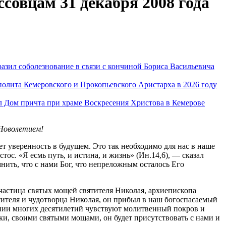
совцам 31 декабря 2008 года
азил соболезнование в связи с кончиной Бориса Васильевича
олита Кемеровского и Прокопьевского Аристарха в 2026 году
 Дом причта при храме Воскресения Христова в Кемерове
 Новолетием!
 уверенность в будущем. Это так необходимо для нас в наше
ос. «Я есмь путь, и истина, и жизнь» (Ин.14,6), — сказал
ить, что с нами Бог, что непреложным осталось Его
частица святых мощей святителя Николая, архиепископа
тителя и чудотворца Николая, он прибыл в наш богоспасаемый
нии многих десятилетий чувствуют молитвенный покров и
ки, своими святыми мощами, он будет присутствовать с нами и