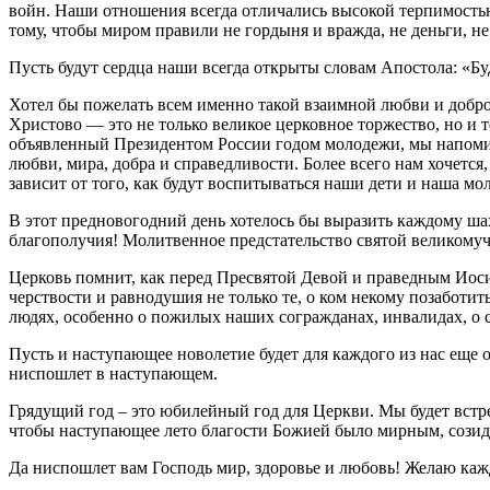
войн. Наши отношения всегда отличались высокой терпимостью.
тому, чтобы миром правили не гордыня и вражда, не деньги, не
Пусть будут сердца наши всегда открыты словам Апостола: «Будь
Хотел бы пожелать всем именно такой взаимной любви и добр
Христово — это не только великое церковное торжество, но и 
объявленный Президентом России годом молодежи, мы напомин
любви, мира, добра и справедливости. Более всего нам хочетс
зависит от того, как будут воспитываться наши дети и наша мо
В этот предновогодний день хотелось бы выразить каждому ша
благополучия! Молитвенное предстательство святой великомуч
Церковь помнит, как перед Пресвятой Девой и праведным Иос
черствости и равнодушия не только те, о ком некому позаботи
людях, особенно о пожилых наших согражданах, инвалидах, о 
Пусть и наступающее новолетие будет для каждого из нас еще 
ниспошлет в наступающем.
Грядущий год – это юбилейный год для Церкви. Мы будет встре
чтобы наступающее лето благости Божией было мирным, созида
Да ниспошлет вам Господь мир, здоровье и любовь! Желаю каж