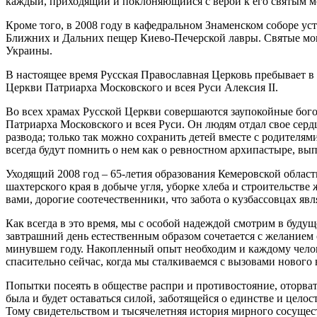
каждый, приходящий и поклоняющийся с верой к его святым м
Кроме того, в 2008 году в кафедральном Знаменском соборе у
Ближних и Дальних пещер Киево-Печерской лавры. Святые м
Украины.
В настоящее время Русская Православная Церковь пребывает в 
Церкви Патриарха Московского и всея Руси Алексия II.
Во всех храмах Русской Церкви совершаются заупокойные бого
Патриарха Московского и всея Руси. Он людям отдал свое сердц
развода; только так можно сохранить детей вместе с родителя
всегда будут помнить о нем как о ревностном архипастыре, 
Уходящий 2008 год – 65-летия образования Кемеровской облас
шахтерского края в добыче угля, уборке хлеба и строительстве
вами, дорогие соотечественники, что забота о кузбассовцах 
Как всегда в это время, мы с особой надеждой смотрим в буду
завтрашний день естественным образом сочетается с желанием 
минувшем году. Накопленный опыт необходим и каждому человек
спасительно сейчас, когда мы сталкиваемся с вызовами нового
Попытки посеять в обществе распри и противостояние, оторвать
была и будет оставаться силой, заботящейся о единстве и целос
Тому свидетельством и тысячелетняя история мирного сосущес