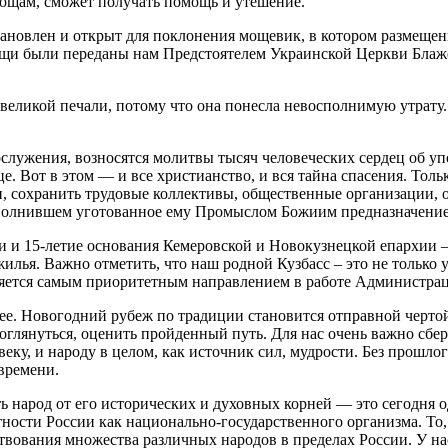
ощам, сможет получать помощь и утешение.
становлен и открыт для поклонения мощевик, в котором размещ
ощи были переданы нам Предстоятелем Украинской Церкви Бла
великой печали, потому что она понесла невосполнимую утрату.
служения, возносятся молитвы тысяч человеческих сердец об у
е. Вот в этом — и все христианство, и вся тайна спасения. Тол
ми, сохранить трудовые коллективы, общественные организации,
выполнившем уготованное ему Промыслом Божиим предназначение
ти и 15-летие основания Кемеровской и Новокузнецкой епархии
 жилья. Важно отметить, что наш родной Кузбасс – это не только
является самым приоритетным направлением в работе Администра
щее. Новогодний рубеж по традиции становится отправной черто
оглянуться, оценить пройденный путь. Для нас очень важно сбер
у, и народу в целом, как источник сил, мудрости. Без прошлог
 времени.
 народ от его исторических и духовных корней — это сегодня одн
тности России как национально-государственного организма. То, 
твования множества различных народов в пределах России. У на