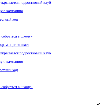
открывается подростковый клуб
мную кампанию
рестный ход
 собраться в школу»
 храма приглашает
открывается подростковый клуб
мную кампанию
рестный ход
 собраться в школу»