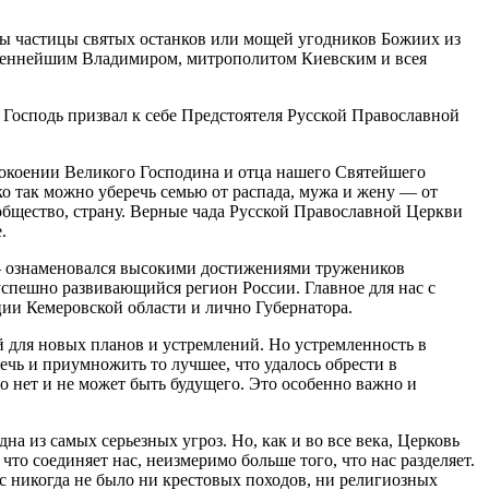
ены частицы святых останков или мощей угодников Божиих из
женнейшим Владимиром, митрополитом Киевским и всея
 Господь призвал к себе Предстоятеля Русской Православной
покоении Великого Господина и отца нашего Святейшего
ько так можно уберечь семью от распада, мужа и жену — от
 общество, страну. Верные чада Русской Православной Церкви
.
 – ознаменовался высокими достижениями тружеников
 успешно развивающийся регион России. Главное для нас с
ции Кемеровской области и лично Губернатора.
й для новых планов и устремлений. Но устремленность в
ечь и приумножить то лучшее, что удалось обрести в
о нет и не может быть будущего. Это особенно важно и
а из самых серьезных угроз. Но, как и во все века, Церковь
что соединяет нас, неизмеримо больше того, что нас разделяет.
с никогда не было ни крестовых походов, ни религиозных