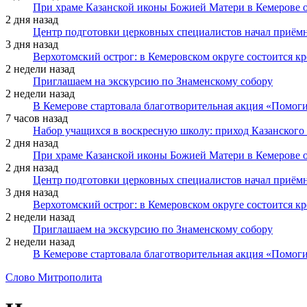
При храме Казанской иконы Божией Матери в Кемерове 
2 дня назад
Центр подготовки церковных специалистов начал приё
3 дня назад
Верхотомский острог: в Кемеровском округе состоится к
2 недели назад
Приглашаем на экскурсию по Знаменскому собору
2 недели назад
В Кемерове стартовала благотворительная акция «Помоги
7 часов назад
Набор учащихся в воскресную школу: приход Казанского
2 дня назад
При храме Казанской иконы Божией Матери в Кемерове 
2 дня назад
Центр подготовки церковных специалистов начал приё
3 дня назад
Верхотомский острог: в Кемеровском округе состоится к
2 недели назад
Приглашаем на экскурсию по Знаменскому собору
2 недели назад
В Кемерове стартовала благотворительная акция «Помоги
Слово Митрополита