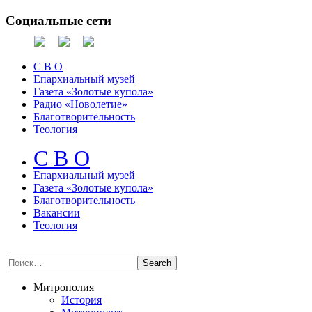
Социальные сети
С В О
Епархиальный музей
Газета «Золотые купола»
Радио «Новолетие»
Благотворительность
Теология
С В О
Епархиальный музeй
Газета «Золотые купола»
Благотворительность
Вакансии
Теология
Митрополия
История