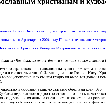
ославным христианам и кузбас
Глава митрополии выр
Пасхальное послание митроп
Митрополит Аристарх освятил
здравляю Вас, дорогие отцы, братья и сестры, с наступающим
много странствования, наполняет нашу жизнь смыслом и вселяет
идти и где искать истины? Истина одна – это Господь Иисус Христ
у мир и успокоение. Как бы нам трудно ни было, мы должны помн
).
 милостью и любовью: великую святыню обрел наш край. Это – 
басса переполняются радостью от того, что в день памяти свя
асса, духовно связанны со святителем Николаем и на протяже
м ощущать близость святителя не только духовно, но и физичес