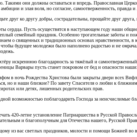
 Такими они должны оставаться и впредь. Православная Церковь
 амбиции и злая воля, но согласие, самоотверженность, правда и
те друг ко другу добры, сострадательны, прощайте друг друга, к
оты сердца. Пусть осуществятся в наступающем году наши общи
теплый семейный праздник. Особенно трогательные заботы и пож
аем о священных и традиционных основах нравственности, в к
я, чтобы будущее молодежи было наполнено радостью и не омрач
лодежь.
хтёру искреннюю благодарность за тяжёлый и самоотверженный 
еницы Варвары пусть станет покровом от бед и опасности наши
ифом в ночь Рождества Христова были закрыты двери всех Вифл
ться, но и наши близкие? По завету Спасителя о любви к ближн
сиротах или детях, лишенных родительских прав.
одной возможностью поблагодарить Господа за неисчислимые бла
чать 420-летие установление Патриаршества в Русской Правосла
тельным и благополучным для Отечества нашего, Русской Право
дому из вас светлых праздников, милости и помощи Божией во 