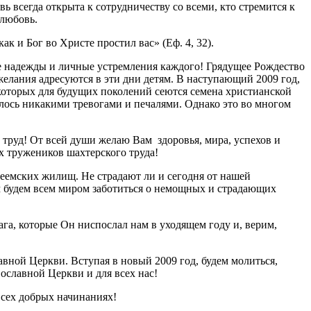
 всегда открыта к сотрудничеству со всеми, кто стремится к
 любовь.
ак и Бог во Христе простил вас» (Еф. 4, 32).
е надежды и личные устремления каждого! Грядущее Рождество
елания адресуются в эти дни детям. В наступающий 2009 год,
оторых для будущих поколений сеются семена христианской
алось никакими тревогами и печалями. Однако это во многом
труд! От всей души желаю Вам здоровья, мира, успехов и
х тружеников шахтерского труда!
еемских жилищ. Не страдают ли и сегодня от нашей
им будем всем миром заботиться о немощных и страдающих
га, которые Он ниспослал нам в уходящем году и, верим,
вной Церкви. Вступая в новый 2009 год, будем молиться,
славной Церкви и для всех нас!
всех добрых начинаниях!