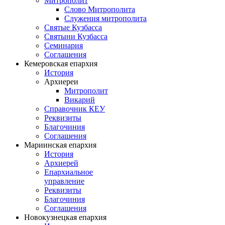
Митрополит
Слово Митрополита
Служения митрополита
Святые Кузбасса
Святыни Кузбасса
Семинария
Соглашения
Кемеровская епархия
История
Архиереи
Митрополит
Викарий
Справочник КЕУ
Реквизиты
Благочиния
Соглашения
Мариинская епархия
История
Архиерей
Епархиальное
управление
Реквизиты
Благочиния
Соглашения
Новокузнецкая епархия