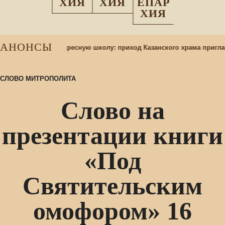
ХИЯ
ХИЯ
ЕПАР
ХИЯ
АНОНСЫ
 учащихся в воскресную школу: приход Казанского храма приглаша
СЛОВО МИТРОПОЛИТА
Слово на
презентации книги
«Под
Святительским
омофором» 16