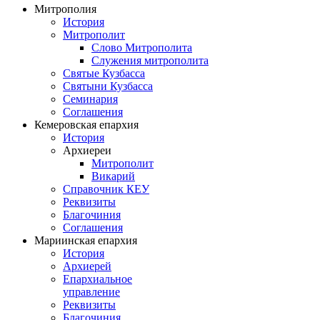
Митрополия
История
Митрополит
Слово Митрополита
Служения митрополита
Святые Кузбасса
Святыни Кузбасса
Семинария
Соглашения
Кемеровская епархия
История
Архиереи
Митрополит
Викарий
Справочник КЕУ
Реквизиты
Благочиния
Соглашения
Мариинская епархия
История
Архиерей
Епархиальное
управление
Реквизиты
Благочиния