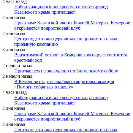
4 часа назад
Набор учащихся в воскресную школу: приход
Казанского храма приглашает
2 дня назад
При храме Казанской иконы Божией Матери в Кемерове
открывается подростковый клуб
2 дня назад
Центр подготовки церковных специалистов начал
приёмную кампанию
3 дня назад
Верхотомский острог: в Кемеровском округе состоится
крестный ход
2 недели назад
Приглашаем на экскурсию по Знаменскому собору
2 недели назад
В Кемерове стартовала благотворительная акция
«Помоги собраться в школу»
4 часа назад
Набор учащихся в воскресную школу: приход
Казанского храма приглашает
2 дня назад
При храме Казанской иконы Божией Матери в Кемерове
открывается подростковый клуб
2 дня назад
Центр подготовки церковных специалистов начал