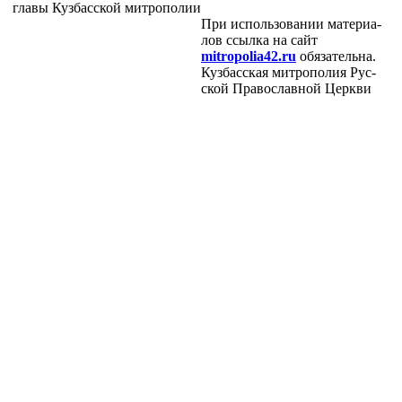
гла­вы Куз­бас­ской мит­ро­по­лии
При ис­поль­зо­ва­нии ма­те­ри­а­
лов ссыл­ка на сайт
mitropolia42.ru
обя­за­тель­на.
Куз­бас­ская мит­ро­по­лия Рус­
ской Пра­во­слав­ной Церк­ви