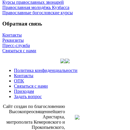
Курсы православных звонарей
Православная молодёжь Кузбасса
Православные богословские курсы
Обратная связь
Контакты
Реквизиты
Пресс-служба
Связаться с нами
Политика конфиденциальности
Контакты
ОПК
Связаться с нами
Приходам
Задать вопрос
Сайт со­здан по бла­го­сло­ве­нию
Вы­со­ко­прео­свя­щен­ней­ше­го
Ари­стар­ха,
мит­ро­по­ли­та Ке­ме­ров­ско­го и
Про­ко­пьев­ско­го,