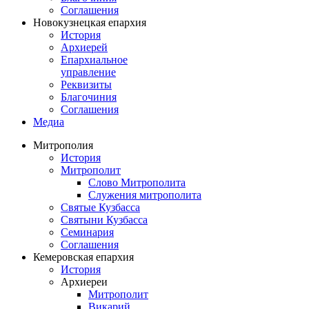
Соглашения
Новокузнецкая епархия
История
Архиерей
Епархиальное
управление
Реквизиты
Благочиния
Соглашения
Медиа
Митрополия
История
Митрополит
Слово Митрополита
Служения митрополита
Святые Кузбасса
Святыни Кузбасса
Семинария
Соглашения
Кемеровская епархия
История
Архиереи
Митрополит
Викарий