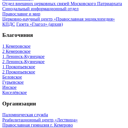
Отдел внешних церковных связей Московского Патриархата
Синодальный информационный отдел
Православие и мир
Церковно-научный центр «Православная энциклопедия»
КПДС
Газета «Глагол» (архив)
Благочиния
1 Кемеровское
2 Кемеровское
1 Ленинск-Кузнецкое
2 Ленинск-Кузнецкое
1 Прокопьевское
2 Прокопьевское
Беловское
Гурьевское
Инское
Киселёвское
Организации
Паломническая служба
Реабилитационный центр «Лествица»
Православная гимназия г. Кемерово