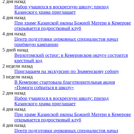
2 дня назад
Набор учащихся в воскресную школу: приход
Казанского храма приглашает
4 дня назад
При храме Казанской иконы Божией Матери в Кемерове
открывается подростковый клуб
4 дня назад
Центр подготовки церковных специалистов начал
приёмную кампанию
5 дней назад
Верхотомский острог: в Кемеровском округе состоится
крестный ход
2 недели назад
Приглашаем на экскурсию по Знаменскому собору
3 недели назад
В Кемерове стартовала благотворительная акция
«Помоги собраться в школу»
2 дня назад
Набор учащихся в воскресную школу: приход
Казанского храма приглашает
4 дня назад
При храме Казанской иконы Божией Матери в Кемерове
открывается подростковый клуб
4 дня назад
Центр подготовки церковных специалистов начал