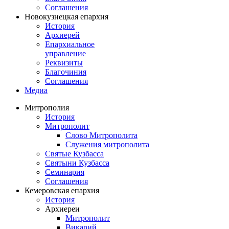
Соглашения
Новокузнецкая епархия
История
Архиерей
Епархиальное
управление
Реквизиты
Благочиния
Соглашения
Медиа
Митрополия
История
Митрополит
Слово Митрополита
Служения митрополита
Святые Кузбасса
Святыни Кузбасса
Семинария
Соглашения
Кемеровская епархия
История
Архиереи
Митрополит
Викарий