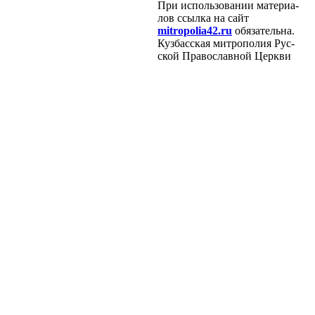
При ис­поль­зо­ва­нии ма­те­ри­а­
лов ссыл­ка на сайт
mitropolia42.ru
обя­за­тель­на.
Куз­бас­ская мит­ро­по­лия Рус­
ской Пра­во­слав­ной Церк­ви