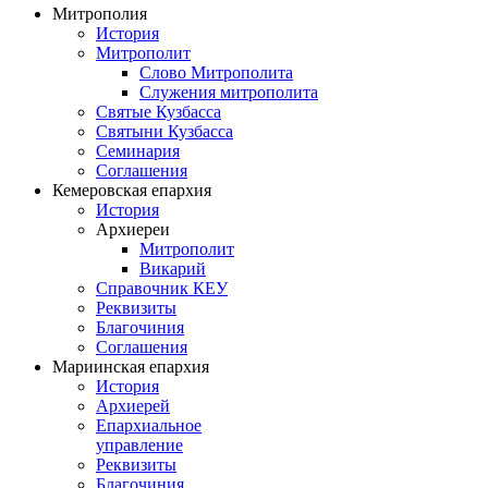
Митрополия
История
Митрополит
Слово Митрополита
Служения митрополита
Святые Кузбасса
Святыни Кузбасса
Семинария
Соглашения
Кемеровская епархия
История
Архиереи
Митрополит
Викарий
Справочник КЕУ
Реквизиты
Благочиния
Соглашения
Мариинская епархия
История
Архиерей
Епархиальное
управление
Реквизиты
Благочиния