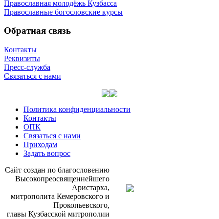
Православная молодёжь Кузбасса
Православные богословские курсы
Обратная связь
Контакты
Реквизиты
Пресс-служба
Связаться с нами
Политика конфиденциальности
Контакты
ОПК
Связаться с нами
Приходам
Задать вопрос
Сайт со­здан по бла­го­сло­ве­нию
Вы­со­ко­прео­свя­щен­ней­ше­го
Ари­стар­ха,
мит­ро­по­ли­та Ке­ме­ров­ско­го и
Про­ко­пьев­ско­го,
гла­вы Куз­бас­ской мит­ро­по­лии