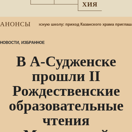
ХИЯ
АНОНСЫ
 учащихся в воскресную школу: приход Казанского храма приглаша
НОВОСТИ
,
ИЗБРАННОЕ
В А-Судженске
прошли II
Рождественские
образовательные
чтения