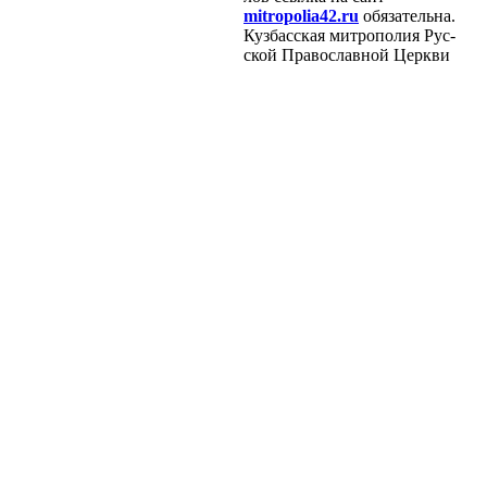
mitropolia42.ru
обя­за­тель­на.
Куз­бас­ская мит­ро­по­лия Рус­
ской Пра­во­слав­ной Церк­ви