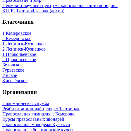
Православие и мир
Церковно-научный центр «Православная энциклопедия»
КПДС
Газета «Глагол» (архив)
Благочиния
1 Кемеровское
2 Кемеровское
1 Ленинск-Кузнецкое
2 Ленинск-Кузнецкое
1 Прокопьевское
2 Прокопьевское
Беловское
Гурьевское
Инское
Киселёвское
Организации
Паломническая служба
Реабилитационный центр «Лествица»
Православная гимназия г. Кемерово
Курсы православных звонарей
Православная молодёжь Кузбасса
Православные богословские курсы