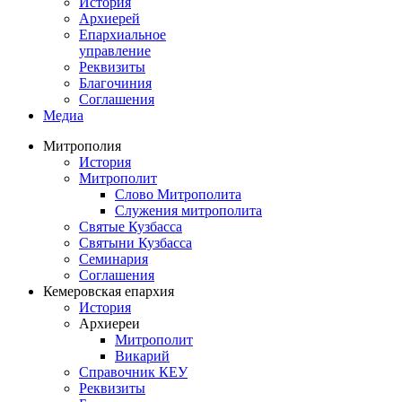
История
Архиерей
Епархиальное
управление
Реквизиты
Благочиния
Соглашения
Медиа
Митрополия
История
Митрополит
Слово Митрополита
Служения митрополита
Святые Кузбасса
Святыни Кузбасса
Семинария
Соглашения
Кемеровская епархия
История
Архиереи
Митрополит
Викарий
Справочник КЕУ
Реквизиты