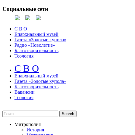
Социальные сети
С В О
Епархиальный музей
Газета «Золотые купола»
Радио «Новолетие»
Благотворительность
Теология
С В О
Епархиальный музeй
Газета «Золотые купола»
Благотворительность
Вакансии
Теология
Митрополия
История