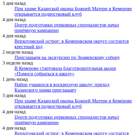
3 дня назад
При храме Казанской иконы Божией Матери в Кемерове
открывается подростковый клуб
4 дня назад
Центр подготовки церковных специалистов начал
приёмную кампанию
4 дня назад
Верхотомский острог: в Кемеровском округе состоится
крестный ход
2 недели назад
Приглашаем на экскурсию по Знаменскому собору
3 недели назад
В Кемерове стартовала благотворительная акция
«Помоги собраться в школу»
1 день назад
Набор учащихся в воскресную школу: приход
Казанского храма приглашает
3 дня назад
При храме Казанской иконы Божией Матери в Кемерове
открывается подростковый клуб
4 дня назад
Центр подготовки церковных специалистов начал
приёмную кампанию
4 дня назад
Верхотомский острог: в Кемеровском округе состоится