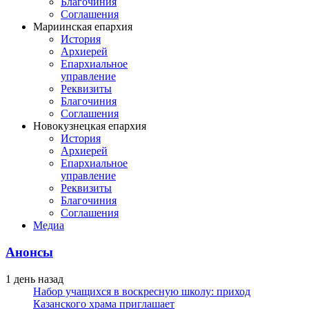
Благочиния
Соглашения
Мариинская епархия
История
Архиерей
Епархиальное
управление
Реквизиты
Благочиния
Соглашения
Новокузнецкая епархия
История
Архиерей
Епархиальное
управление
Реквизиты
Благочиния
Соглашения
Медиа
Анонсы
1 день назад
Набор учащихся в воскресную школу: приход
Казанского храма приглашает