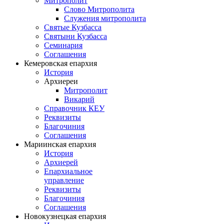
Митрополит
Слово Митрополита
Служения митрополита
Святые Кузбасса
Святыни Кузбасса
Семинария
Соглашения
Кемеровская епархия
История
Архиереи
Митрополит
Викарий
Справочник КЕУ
Реквизиты
Благочиния
Соглашения
Мариинская епархия
История
Архиерей
Епархиальное
управление
Реквизиты
Благочиния
Соглашения
Новокузнецкая епархия